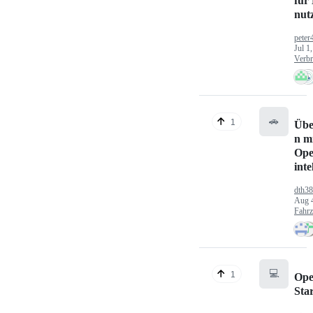
für
nut
peter
Jul 1
Verbr
🚗
1
Übe
n mi
Ope
inte
dth3
Aug 
Fahr
💻
1
Ope
Sta