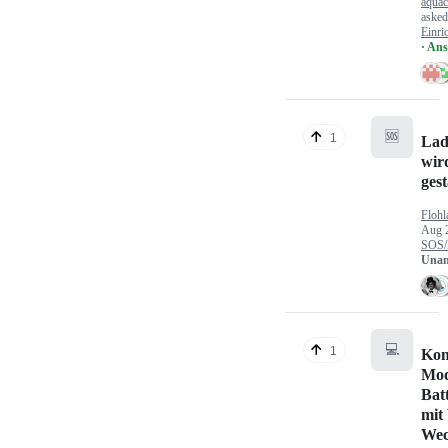
aquac
aske
Einri
· An
🆘
1
Lad
wir
gest
Flohl
Aug 
SOS/
Unan
💻
1
Kon
Mod
Bat
mit
Wec