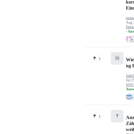
kor
Ein
justu
Aug 
Einri
· An
🆘
1
Wie
ng 
5qkt
Jul 2
SOS/
Answ
❓
1
Anz
Zäh
wei