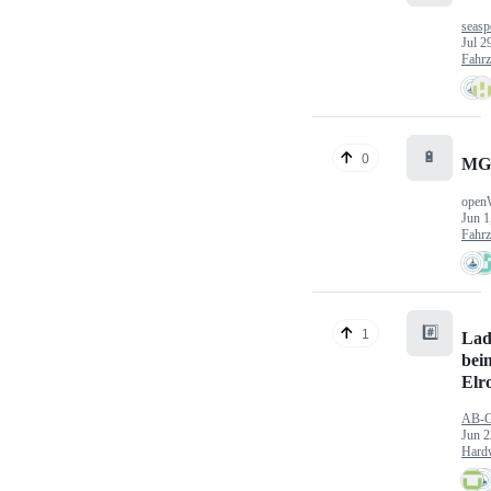
seasp
Jul 2
Fahr
🔋
0
MG
open
Jun 1
Fahr
#️⃣
1
Lad
bei
Elr
AB-
Jun 2
Hard