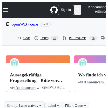
S
Navigation Menu
Appearance
k
Sign in
settings
i
p
t
openWB
/
core
Public
o
c
o
Code
Issues
Pull requests
21
26
n
t
e
n
t
openWB
Pinned
core
Discussions
Aussagekräftige
Wo finde ich w
Discussions
Fragestellung - Bitte vor
📣
Announcements
dem Posten lesen
📣
·
openWB Admin
Announcements
Label
Filter: Open
Sort by:
Latest activity