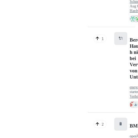
Schm
Aug 
Hard
🔌
1
Ber
Hau
h n
bei
Ver
von
Unt
energ
start
Verbr
🔋
2
BM
open