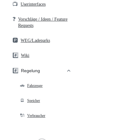
📺
Userinterfaces
❓
Vorschläge / Ideen / Feature
Requests
🅿️
WEG/Ladeparks
#️⃣
Wiki
#️⃣
Regelung
🚗
Fahrzeuge
🪫
Speicher
🔌
Verbraucher