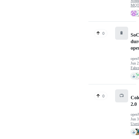
Schni
MQTT
🔋
0
SoC
dur
ope
open
Jun 2
Fahr
📺
0
Col
2.0
open
Jun 3
Useri