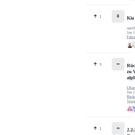
🔋
1
Kia
open
Jun 1
Fahr
⬅️
3
Rüc
zu V
alp
LKue
Jun 2
Rück
Versi
⬅️
1
2.2.