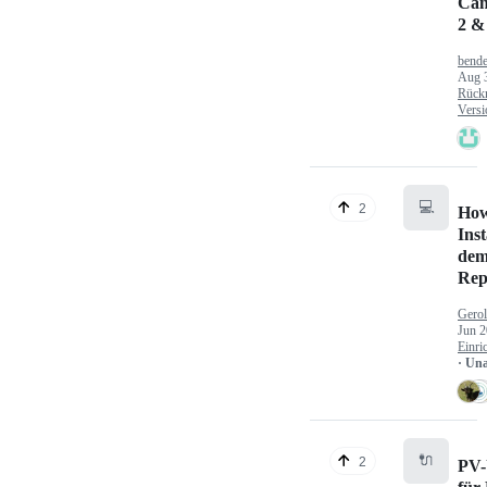
Can
2 &
bende
Aug 
Rück
Versi
💻
2
How
Inst
dem
Rep
Gerol
Jun 2
Einri
· Un
🔌
2
PV-