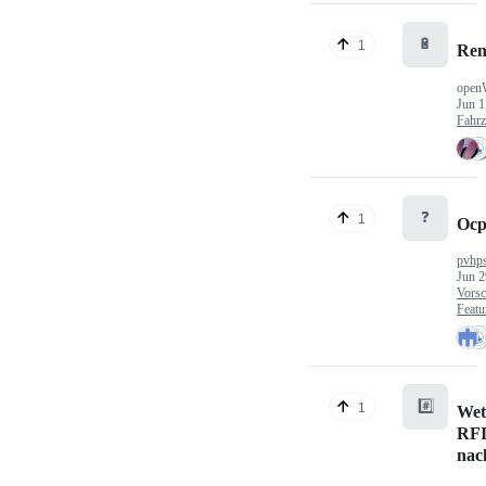
🔋
1
Ren
open
Jun 1
Fahr
❓
1
Ocp
pvhp
Jun 2
Vorsc
Featu
#️⃣
1
Wet
RFI
nac