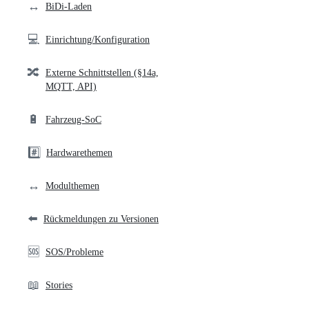
↔️
BiDi-Laden
💻
Einrichtung/Konfiguration
🔀
Externe Schnittstellen (§14a,
MQTT, API)
🔋
Fahrzeug-SoC
#️⃣
Hardwarethemen
↔️
Modulthemen
⬅️
Rückmeldungen zu Versionen
🆘
SOS/Probleme
📖
Stories