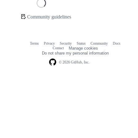
Loading
Community guidelines
Community
links
Terms
Privacy
Security
Status
Community
Docs
Footer
Footer
Contact
Manage cookies
navigation
Do not share my personal information
© 2026 GitHub, Inc.