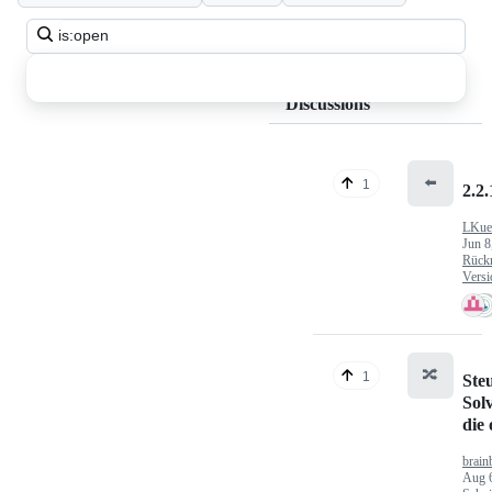
Search
all
discussions
Discussions
⬅️
1
2.2.
LKue
Jun 8
Rück
Versi
🔀
1
Ste
Sol
die
brain
Aug 