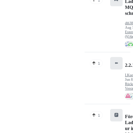
1
Lad
MQ
sch
dth3
Aug 
Exter
(§14
⬅️
1
2.2.
LKue
Jun 8
Rück
Versi
🅿️
1
För
Lad
ur 