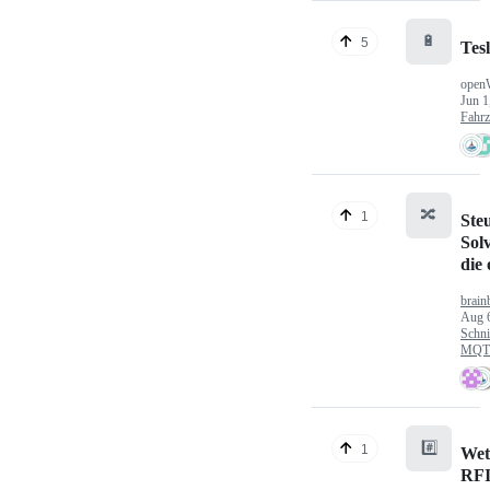
🔋
5
Tes
open
Jun 1
Fahr
🔀
1
Ste
Sol
die
brain
Aug 
Schni
MQTT
#️⃣
1
Wet
RFI