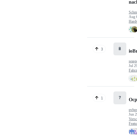
nac
Schm
Aug 
Hard
🔋
3
ioB
seasp
Jul 2
Fahr
❓
1
Ocp
pvhp
Jun 2
Vorsc
Featu