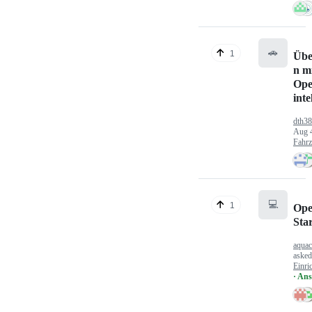
🚗
1
Übe
n mi
Ope
inte
dth3
Aug 
Fahr
💻
1
Ope
Sta
aquac
aske
Einri
· An