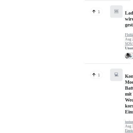
🆘
1
Lad
wir
gest
Flohl
Aug 
SOS/
Unan
💻
1
Kon
Mod
Bat
mit
Wec
kor
Ein
justu
Aug 
Einri