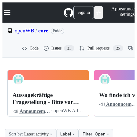
S
Navigation Menu
Appearance
k
Sign in
settings
i
p
t
openWB
/
core
Public
o
c
o
Code
Issues
Pull requests
21
25
n
t
e
n
t
openWB
Pinned
core
Discussions
Aussagekräftige
Wo finde ich w
Discussions
Fragestellung - Bitte vor
📣
Announcements
dem Posten lesen
📣
·
openWB Admin
Announcements
Label
Filter: Open
Sort by:
Latest activity