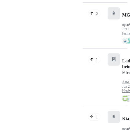
🔋
0
MG
open
Jun 1
Fahr
#️⃣
1
Lad
bei
Elr
AB-
Jun 2
Hard
🔋
1
Kia
open