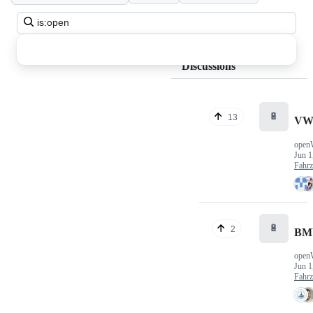
Search
all
discussions
Discussions
🔋
13
VW
open
Jun 1
Fahr
🔋
2
BM
open
Jun 1
Fahr