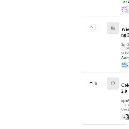
· An
🆘
1
Wie
ng 
5qkt
Jul 2
SOS/
Answ
📺
0
Col
2.0
open
Jun 3
Useri