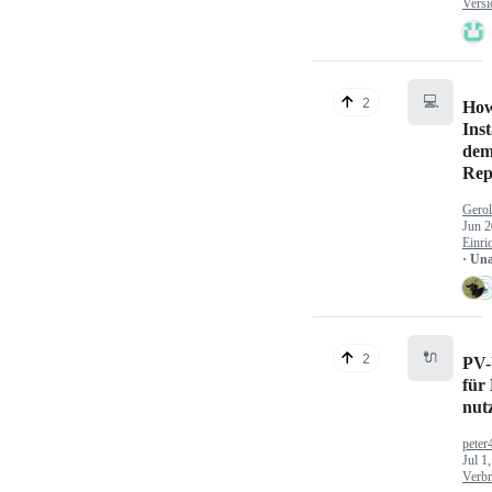
Versi
💻
2
How
Inst
dem
Rep
Gerol
Jun 2
Einri
· Un
🔌
2
PV-
für
nut
peter
Jul 1
Verbr