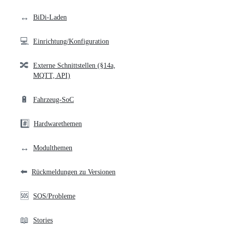
links
↔️
BiDi-Laden
💻
Einrichtung/Konfiguration
🔀
Externe Schnittstellen (§14a,
MQTT, API)
🔋
Fahrzeug-SoC
#️⃣
Hardwarethemen
↔️
Modulthemen
⬅️
Rückmeldungen zu Versionen
🆘
SOS/Probleme
📖
Stories