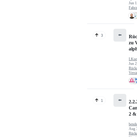
Jun 1
Fahr
⬅️
3
Rüc
zu V
alp
LKue
Jun 2
Rück
Versi
⬅️
1
2.2.
Can
2 &
bende
Aug 
Rück