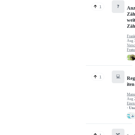
❓
1
Anz
Zäh
wei
Zäh
Fran
Aug 
Vorsc
Featu
💻
1
Reg
iten
Manu
Aug 
Einri
· Un
🔀