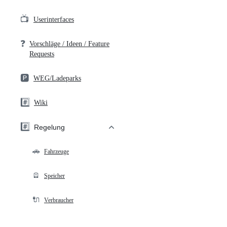
📺
Userinterfaces
❓
Vorschläge / Ideen / Feature
Requests
🅿️
WEG/Ladeparks
#️⃣
Wiki
#️⃣
Regelung
🚗
Fahrzeuge
🪫
Speicher
🔌
Verbraucher