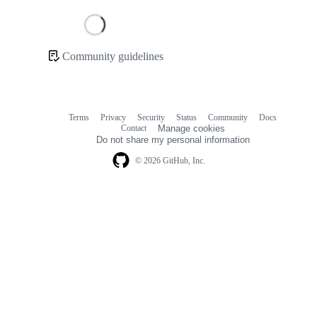
Loading
Community guidelines
Community
links
Terms
Privacy
Security
Status
Community
Docs
Footer
Footer
Contact
Manage cookies
navigation
Do not share my personal information
© 2026 GitHub, Inc.