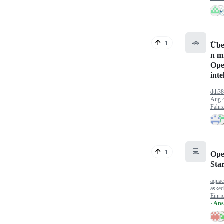
🚗
1
Übe
n mi
Ope
inte
dth3
Aug 
Fahr
💻
1
Ope
Sta
aquac
aske
Einri
· An