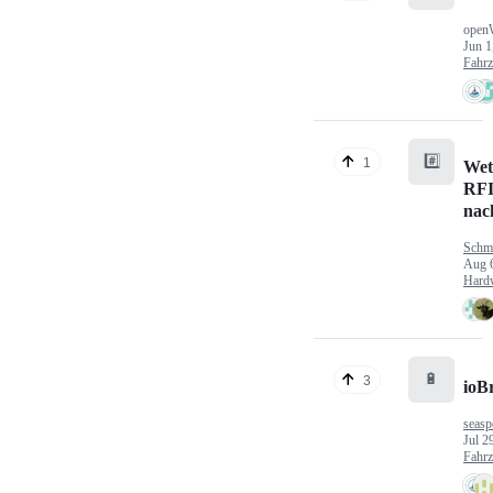
open
Jun 1
Fahr
#️⃣
1
Wet
RFI
nac
Schm
Aug 
Hard
🔋
3
ioB
seasp
Jul 2
Fahr