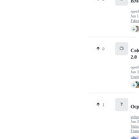
BM
open
Jun 1
Fahr
📺
0
Col
2.0
open
Jun 3
Useri
❓
1
Ocp
pvhp
Jun 2
Vorsc
Featu