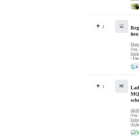
💻
1
Reg
iten
Manu
Aug 
Einri
· Un
🔀
1
Lad
MQ
sch
dth3
Aug 
Exter
(§14