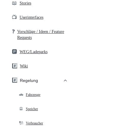
📖
Stories
📺
Userinterfaces
❓
Vorschläge / Ideen / Feature
Requests
🅿️
WEG/Ladeparks
#️⃣
Wiki
#️⃣
Regelung
🚗
Fahrzeuge
🪫
Speicher
🔌
Verbraucher