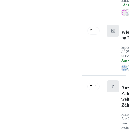
Einri
· An
🆘
1
Wie
ng 
5qkt
Jul 2
SOS/
Answ
❓
1
Anz
Zäh
wei
Zäh
Fran
Aug 
Vorsc
Featu