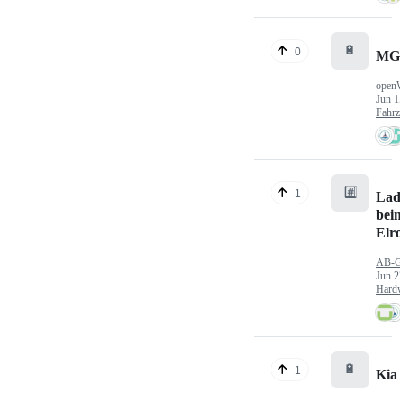
🔋
0
MG
open
Jun 1
Fahr
#️⃣
1
Lad
bei
Elr
AB-
Jun 2
Hard
🔋
1
Kia