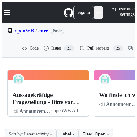
S
Navigation Menu
Appearance
k
Sign in
settings
i
p
t
openWB
/
core
Public
o
c
o
Code
Issues
Pull requests
21
25
n
t
e
n
t
openWB
Pinned
core
Discussions
Aussagekräftige
Wo finde ich w
Discussions
Fragestellung - Bitte vor
📣
Announcements
dem Posten lesen
📣
·
openWB Admin
Announcements
Label
Filter: Open
Sort by:
Latest activity