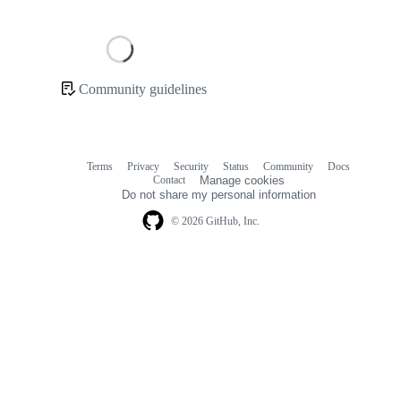
Loading
Community guidelines
Community
links
Terms
Privacy
Security
Status
Community
Docs
Footer
Footer
Contact
Manage cookies
navigation
Do not share my personal information
© 2026 GitHub, Inc.