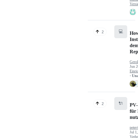
Versi
💻
2
How
Inst
dem
Rep
Gerol
Jun 2
Einri
· Un
🔌
2
PV-
für
nut
peter
Jul 1
Verbr