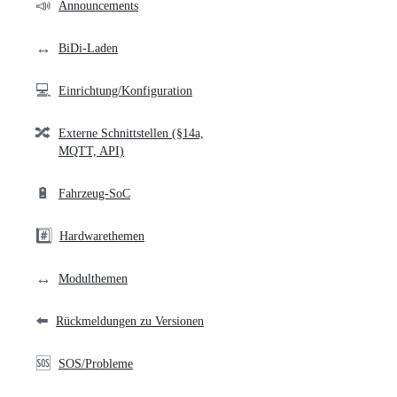
community
📣
Announcements
links
↔️
BiDi-Laden
💻
Einrichtung/Konfiguration
🔀
Externe Schnittstellen (§14a,
MQTT, API)
🔋
Fahrzeug-SoC
#️⃣
Hardwarethemen
↔️
Modulthemen
⬅️
Rückmeldungen zu Versionen
🆘
SOS/Probleme