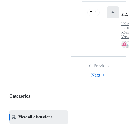
⬅️
1
2.2.
LKue
Jun 8
Rück
Versi
Previous
Next
Categories
Categories,
most
helpful,
View all discussions
and