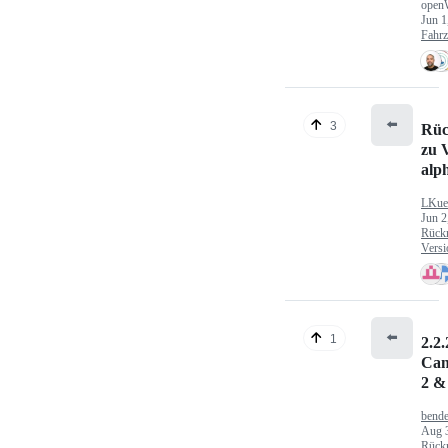
open
Jun 1
Fahr
⬅️
3
Rüc
zu V
alp
LKue
Jun 2
Rück
Versi
⬅️
1
2.2.
Can
2 &
bende
Aug 
Rück