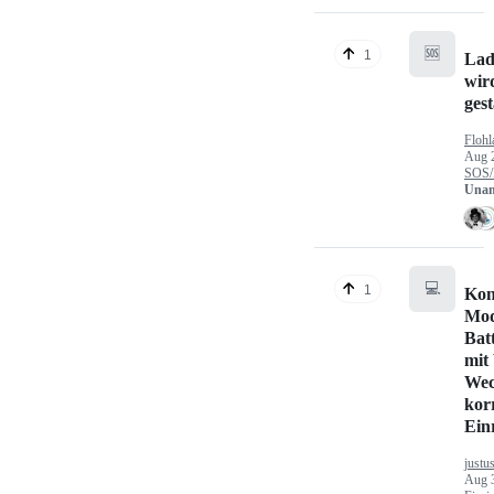
🆘
1
Lad
wir
gest
Flohl
Aug 
SOS/
Unan
💻
1
Kon
Mod
Bat
mit
Wec
kor
Ein
justu
Aug 