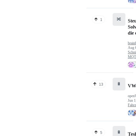
🔀
1
Ste
Sol
die
brain
Aug 
Schni
MQTT
🔋
13
VW
open
Jun 1
Fahr
🔋
5
Tes