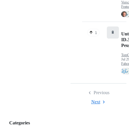
Vorsc
Featu
🔋
1
Unt
ID.
Peu
TomC
Jul 2
Fahr
Previous
Next
Categories
Categories,