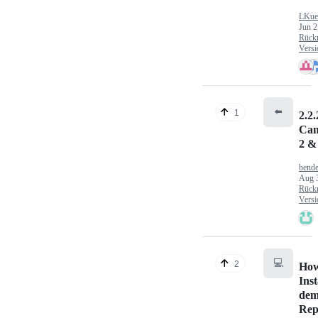
LKue
Jun 2
Rück
Versi
⬅️
1
2.2.
Can
2 &
bende
Aug 
Rück
Versi
💻
2
How
Inst
dem
Rep