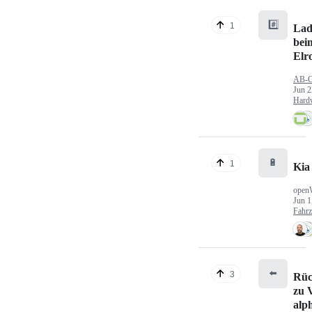
#️⃣
1
Lad
bei
Elr
AB-
Jun 2
Hard
🔋
1
Kia
open
Jun 1
Fahr
⬅️
3
Rüc
zu V
alp