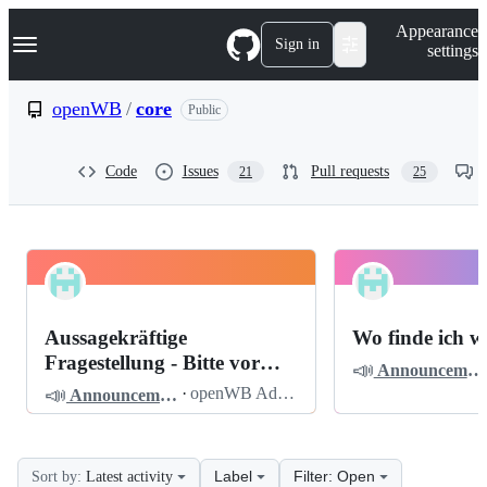
S
Navigation Menu
Appearance
k
Sign in
settings
i
p
t
openWB
/
core
Public
o
c
o
Code
Issues
Pull requests
21
25
n
t
e
n
t
openWB
Pinned
core
Discussions
Aussagekräftige
Wo finde ich w
Discussions
Fragestellung - Bitte vor
📣
Announcements
dem Posten lesen
📣
·
openWB Admin
Announcements
Label
Filter: Open
Sort by:
Latest activity