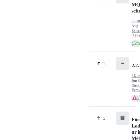
MQ
sch
dth3
Aug 
Exter
(§14
⬅️
1
2.2.
LKue
Jun 8
Rück
Versi
🅿️
1
För
Lad
ur 
Meh