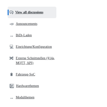
most
helpful,
View all discussions
and
community
📣
Announcements
links
↔️
BiDi-Laden
💻
Einrichtung/Konfiguration
🔀
Externe Schnittstellen (§14a,
MQTT, API)
🔋
Fahrzeug-SoC
#️⃣
Hardwarethemen
↔️
Modulthemen