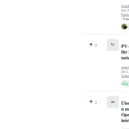
Gerol
Jun 2
Einri
· Un
🔌
2
PV-
für
nut
peter
Jul 1
Verbr
🚗
1
Übe
n mi
Ope
inte