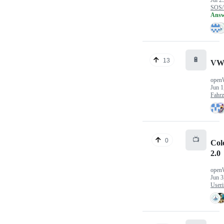
Jul 2
SOS/
Answ
🔋
13
VW
open
Jun 1
Fahr
📺
0
Col
2.0
open
Jun 3
Useri