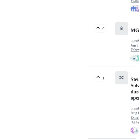
Featu
🔋
0
MG
open
Jun 1
Fahr
🔀
1
Ste
Sol
dur
op
brain
Aug 
Exter
(§14