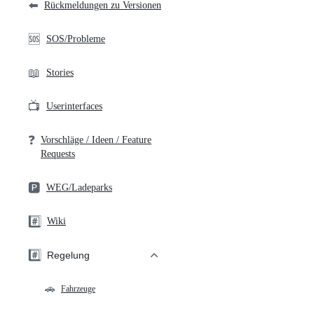
⬅️
Rückmeldungen zu Versionen
🆘
SOS/Probleme
📖
Stories
📺
Userinterfaces
❓
Vorschläge / Ideen / Feature
Requests
🅿️
WEG/Ladeparks
#️⃣
Wiki
#️⃣
Regelung
🚗
Fahrzeuge