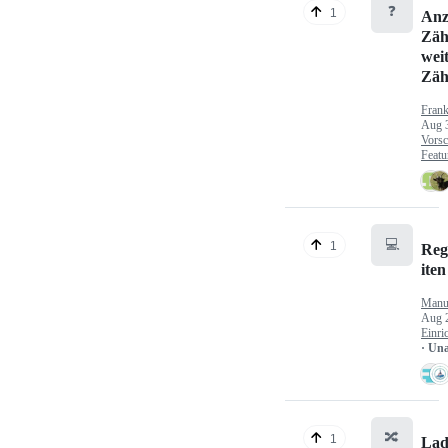
❓
1
Anz
Zäh
wei
Zäh
Fran
Aug 
Vorsc
Featu
💻
1
Reg
iten
Manu
Aug 
Einri
· Un
🔀
1
Lad