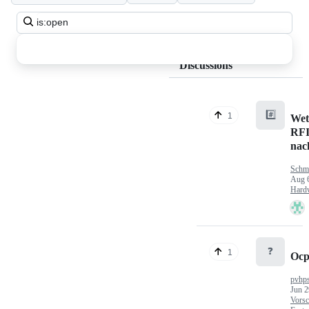
Search
all
discussions
Discussions
#️⃣
1
Wet
RFI
nac
Schm
Aug 
Hard
❓
1
Ocp
pvhp
Jun 2
Vorsc