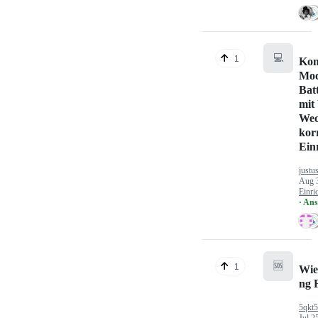
💻
1
Kon
Mod
Bat
mit
Wec
kor
Ein
justu
Aug 
Einri
· An
🆘
1
Wie
ng 
5qkt