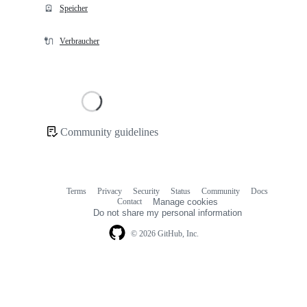
🪫
Speicher
🔌
Verbraucher
Loading
Community guidelines
Community
links
Terms
Privacy
Security
Status
Community
Docs
Footer
Footer
Contact
Manage cookies
navigation
Do not share my personal information
© 2026 GitHub, Inc.