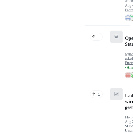
dth3
Aug 
Fahr
💻
1
Ope
Sta
aquac
aske
Einri
· An
🆘
1
Lad
wir
gest
Flohl
Aug 
SOS/
Unan