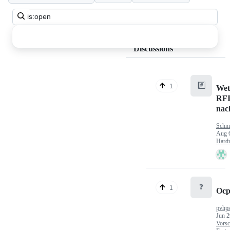
Search
all
discussions
Discussions
#️⃣
1
Wet
RFI
nac
Schm
Aug 
Hard
❓
1
Ocp
pvhp
Jun 2
Vorsc