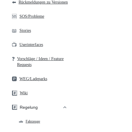
⬅️
Rückmeldungen zu Versionen
🆘
SOS/Probleme
📖
Stories
📺
Userinterfaces
❓
Vorschläge / Ideen / Feature
Requests
🅿️
WEG/Ladeparks
#️⃣
Wiki
#️⃣
Regelung
🚗
Fahrzeuge