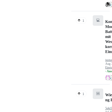
💻
1
Kon
Mod
Bat
mit
Wec
kor
Ein
justu
Aug 
Einri
· An
🆘
1
Wie
ng 
5qkt