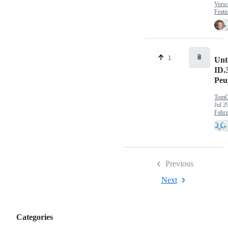
Vorsc
Featu
🔋
1
Unt
ID.
Peu
TomC
Jul 2
Fahr
Previous
Next
Categories
Categories,