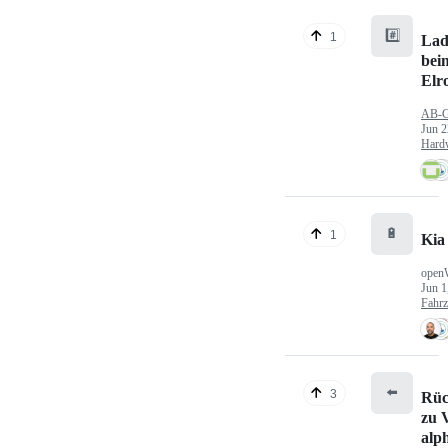
#️⃣
1
Lad
bei
Elr
AB-
Jun 2
Hard
🔋
1
Kia
open
Jun 1
Fahr
⬅️
3
Rüc
zu V
alp