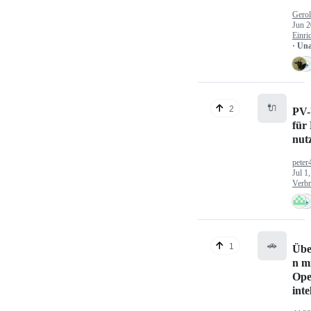
Gerol
Jun 2
Einri
· Un
🔌
2
PV-
für
nut
peter
Jul 1
Verbr
🚗
1
Übe
n mi
Ope
inte