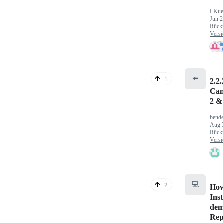
LKue
Jun 2
Rück
Versi
⬅️
1
2.2.
Can
2 &
bende
Aug 
Rück
Versi
💻
2
How
Inst
dem
Rep