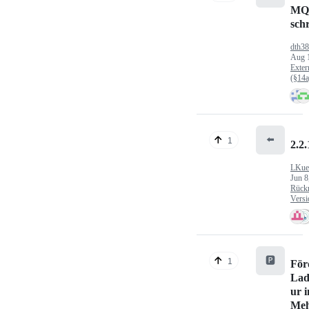
MQ
sch
dth3
Aug 
Exter
(§14
⬅️
1
2.2.
LKue
Jun 8
Rück
Versi
🅿️
1
För
Lad
ur 
Meh