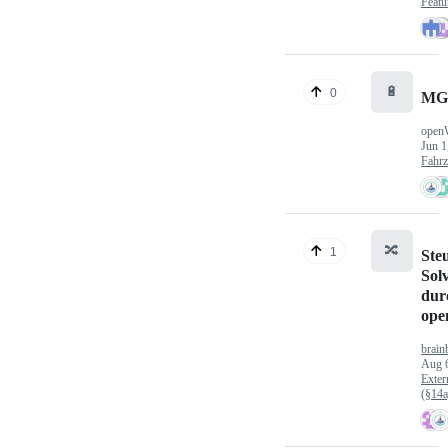
Featu
🔋
0
MG
open
Jun 1
Fahr
🔀
1
Ste
Sol
dur
op
brain
Aug 
Exter
(§14