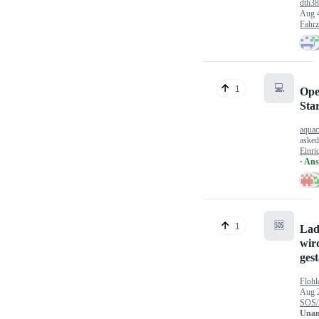
dth3
Aug 
Fahr
💻
1
Ope
Sta
aquac
aske
Einri
· An
🆘
1
Lad
wir
gest
Flohl
Aug 
SOS/
Unan