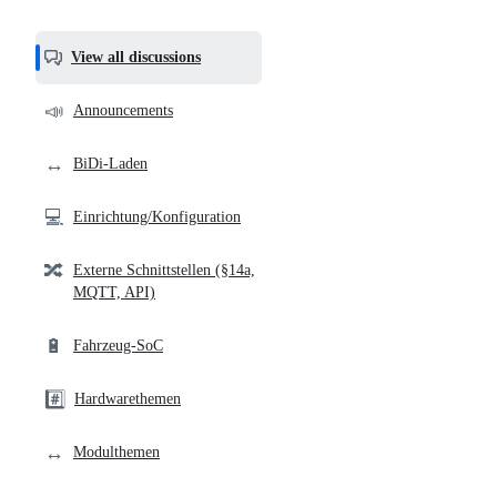
most
helpful,
View all discussions
and
community
📣
Announcements
links
↔️
BiDi-Laden
💻
Einrichtung/Konfiguration
🔀
Externe Schnittstellen (§14a,
MQTT, API)
🔋
Fahrzeug-SoC
#️⃣
Hardwarethemen
↔️
Modulthemen