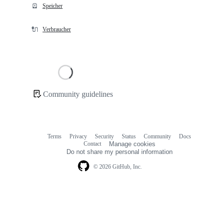
🪫
Speicher
🔌
Verbraucher
Loading
Community guidelines
Community
links
Terms
Privacy
Security
Status
Community
Docs
Footer
Footer
Contact
Manage cookies
navigation
Do not share my personal information
© 2026 GitHub, Inc.