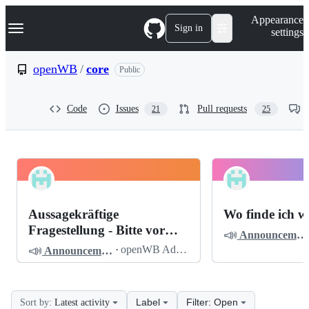
S
Navigation Menu
Appearance
k
Sign in
settings
i
p
t
openWB
/
core
Public
o
c
o
Code
Issues
Pull requests
21
25
n
t
e
n
t
openWB
Pinned
core
Discussions
Aussagekräftige
Wo finde ich w
Discussions
Fragestellung - Bitte vor
📣
Announcements
dem Posten lesen
📣
·
openWB Admin
Announcements
Label
Filter: Open
Sort by:
Latest activity