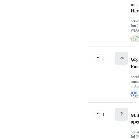
us -
Hers
heri-
Jun 2
WEG/
📣
5
Wo 
Fo
open
anno
in
An
❓
1
Mat
op
Stefa
Jul 2