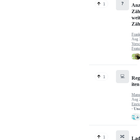
❓
1
Anz
Zäh
wei
Zäh
Fran
Aug 
Vorsc
Featu
💻
1
Reg
iten
Manu
Aug 
Einri
· Un
🔀
1
Lad