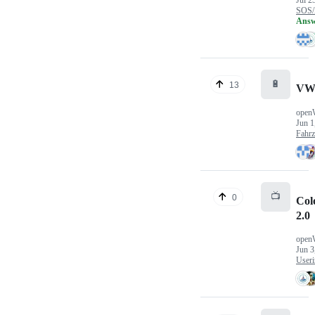
Jul 2
SOS/
Answ
🔋
13
VW
open
Jun 1
Fahr
📺
0
Col
2.0
open
Jun 3
Useri