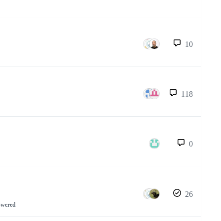
10
118
0
26
swered