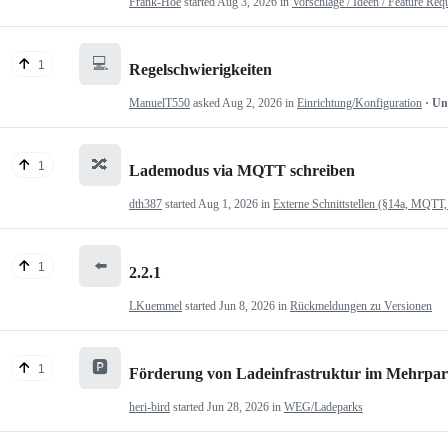
Frank-Hoe
started
Aug 3, 2026
in
Vorschläge / Ideen / Feature Req
💻
1
Regelschwierigkeiten
ManuelT550
asked
Aug 2, 2026
in
Einrichtung/Konfiguration
· U
🔀
1
Lademodus via MQTT schreiben
dth387
started
Aug 1, 2026
in
Externe Schnittstellen (§14a, MQTT,
⬅️
1
2.2.1
LKuemmel
started
Jun 8, 2026
in
Rückmeldungen zu Versionen
🅿️
1
Förderung von Ladeinfrastruktur im Mehrpartei
heri-bird
started
Jun 28, 2026
in
WEG/Ladeparks