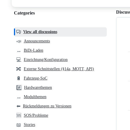
discussions
Discus
Categories
Categories,
most
helpful,
View all discussions
and
📣
Announcements
community
↔️
BiDi-Laden
links
💻
Einrichtung/Konfiguration
🔀
Externe Schnittstellen (§14a, MQTT, API)
🔋
Fahrzeug-SoC
#️⃣
Hardwarethemen
↔️
Modulthemen
⬅️
Rückmeldungen zu Versionen
🆘
SOS/Probleme
📖
Stories