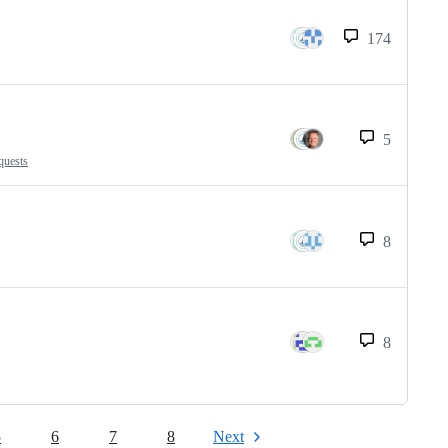
174
5
quests
8
8
5
6
7
8
Next