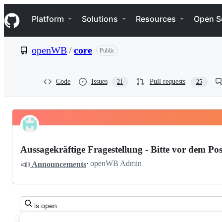
S
Navigation Menu
k
Platform
Solutions
Resources
Open S
i
p
t
openWB
/
core
Public
o
c
o
n
Code
Issues
Pull requests
21
25
t
e
n
t
Pinned
openWB
Discussions
core
Aussagekräftige Fragestellung - Bitte vor dem Pos
Discussions
📣
·
openWB Admin
Announcements
Search
all