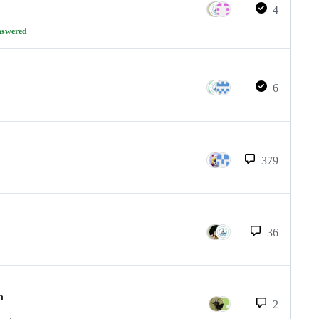
4
nswered
6
379
36
n
2