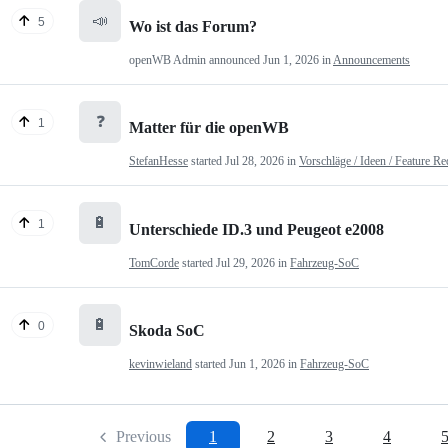
📣
5
Wo ist das Forum?
openWB Admin
announced
Jun 1, 2026
in
Announcements
❓
1
Matter für die openWB
StefanHesse
started
Jul 28, 2026
in
Vorschläge / Ideen / Feature Re
🔋
1
Unterschiede ID.3 und Peugeot e2008
TomCorde
started
Jul 29, 2026
in
Fahrzeug-SoC
🔋
0
Skoda SoC
kevinwieland
started
Jun 1, 2026
in
Fahrzeug-SoC
Previous
1
2
3
4