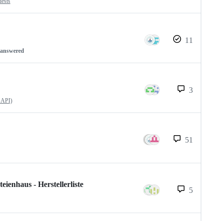
uests
11
nanswered
3
 API)
51
enhaus - Herstellerliste
5