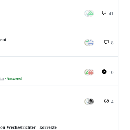
41
gent
8
10
ion
· Answered
4
on Wechselrichter - korrekte