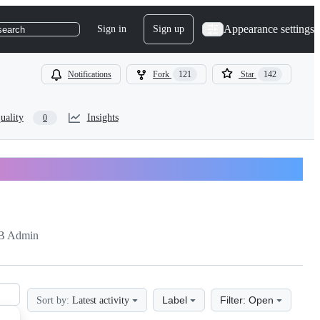
Appearance settings
Sign in
Sign up
search
Notifications
Fork
121
Star
142
uality
Insights
0
B Admin
Label
Filter: Open
Sort by:
Latest activity