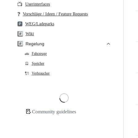
📺
Userinterfaces
❓
Vorschläge / Ideen / Feature Requests
🅿️
WEG/Ladeparks
#️⃣
Wiki
#️⃣
Regelung
🚗
Fahrzeuge
🪫
Speicher
🔌
Verbraucher
Loading
Community guidelines
Community
links