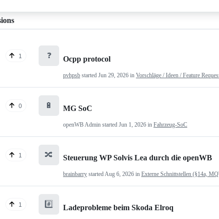
sions
❓
1
Ocpp protocol
pvhpsb
started
Jun 29, 2026
in
Vorschläge / Ideen / Feature Reques
🔋
0
MG SoC
openWB Admin
started
Jun 1, 2026
in
Fahrzeug-SoC
🔀
1
Steuerung WP Solvis Lea durch die openWB
brainbarry
started
Aug 6, 2026
in
Externe Schnittstellen (§14a, M
#️⃣
1
Ladeprobleme beim Skoda Elroq