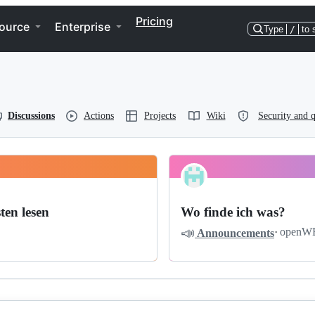
Pricing
ource
Enterprise
Type
/
to 
Discussions
Actions
Projects
Wiki
Security and q
ten lesen
Wo finde ich was?
📣
·
openW
Announcements