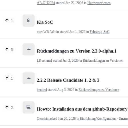
AB-GH2024
started
Jun 22, 2026
in
Hardwarethemen
🔋
1
Kia SoC
openWB Admin
started
Jun 1, 2026
in
Fahrzeug-SoC
⬅️
3
Rückmeldungen zu Version 2.3.0-alpha.1
LKuemmel
started
Jun 2, 2026
in
Rückmeldungen zu Versionen
⬅️
1
2.2.2 Release Candidate 1, 2 & 3
benderl
started
Aug 3, 2026
in
Rückmeldungen zu Versionen
💻
2
Howto: Installation aus dem github-Repository
Gerolein
asked
Jun 20, 2026
in
Einrichtung/Konfiguration
· Unan