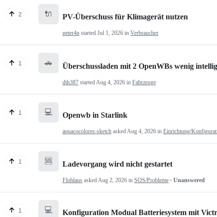
🔌
2
PV-Überschuss für Klimagerät nutzen
peter4n
started
Jul 1, 2026
in
Verbraucher
🚗
1
Überschussladen mit 2 OpenWBs wenig intelli
dth387
started
Aug 4, 2026
in
Fahrzeuge
💻
1
Openwb in Starlink
aquacocolores-sketch
asked
Aug 4, 2026
in
Einrichtung/Konfigurat
🆘
1
Ladevorgang wird nicht gestartet
Flohlaus
asked
Aug 2, 2026
in
SOS/Probleme
· Unanswered
💻
1
Konfiguration Modual Batteriesystem mit Victr