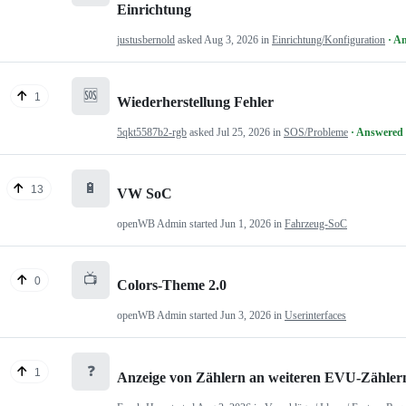
Einrichtung
justusbernold
asked
Aug 3, 2026
in
Einrichtung/Konfiguration
· A
🆘
1
Wiederherstellung Fehler
5qkt5587b2-rgb
asked
Jul 25, 2026
in
SOS/Probleme
· Answered
🔋
13
VW SoC
openWB Admin
started
Jun 1, 2026
in
Fahrzeug-SoC
📺
0
Colors-Theme 2.0
openWB Admin
started
Jun 3, 2026
in
Userinterfaces
❓
1
Anzeige von Zählern an weiteren EVU-Zähler