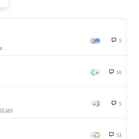
5
ts
10
5
QTT, API)
53