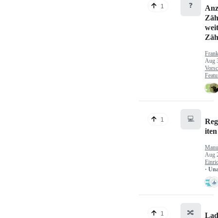
❓
1
Anz
Zäh
wei
Zäh
Fran
Aug 
Vorsc
Featu
💻
1
Reg
iten
Manu
Aug 
Einri
· Un
🔀
1
Lad