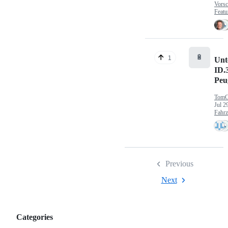
Vorsc
Featu
🔋
1
Unt
ID.
Peu
TomC
Jul 2
Fahr
Previous
Next
Categories
Categories,