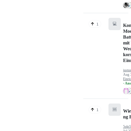
💻
1
Kon
Mod
Bat
mit
Wec
kor
Ein
justu
Aug 
Einri
· An
🆘
1
Wie
ng 
5qkt