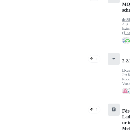
MQ
sch
dth3
Aug 
Exter
(§14
⬅️
1
2.2.
LKue
Jun 8
Rück
Versi
🅿️
1
För
Lad
ur 
Meh