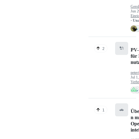
Gerol
Jun 2
Einri
· Un
🔌
2
PV-
für
nut
peter
Jul 1
Verbr
🚗
1
Übe
n mi
Ope
inte