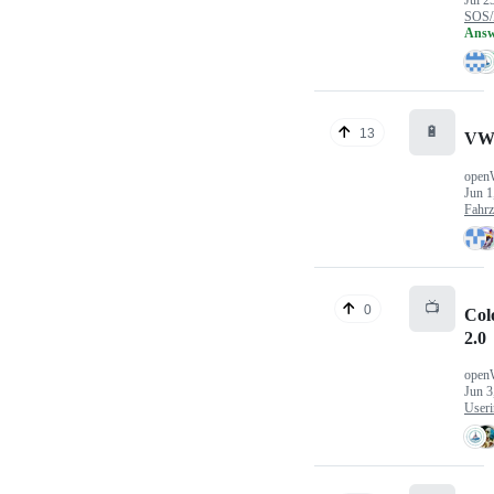
Jul 2
SOS/
Answ
🔋
13
VW
open
Jun 1
Fahr
📺
0
Col
2.0
open
Jun 3
Useri