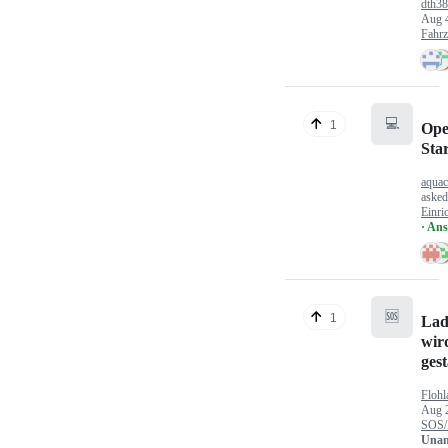
dth3
Aug 
Fahr
💻
1
Ope
Sta
aquac
aske
Einri
· An
🆘
1
Lad
wir
gest
Flohl
Aug 
SOS/
Unan