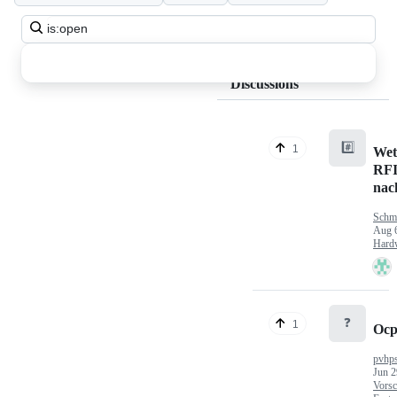
Search
all
discussions
Discussions
#️⃣
1
Wet
RFI
nac
Schm
Aug 
Hard
❓
1
Ocp
pvhp
Jun 2
Vorsc