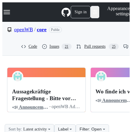
S
Navigation Menu
Appearance
k
Sign in
settings
i
p
t
openWB
/
core
Public
o
c
o
Code
Issues
Pull requests
21
25
n
t
e
n
t
openWB
Pinned
core
Discussions
Aussagekräftige
Wo finde ich w
Discussions
Fragestellung - Bitte vor
📣
Announcements
dem Posten lesen
📣
·
openWB Admin
Announcements
Label
Filter: Open
Sort by:
Latest activity