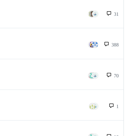
31
388
70
1