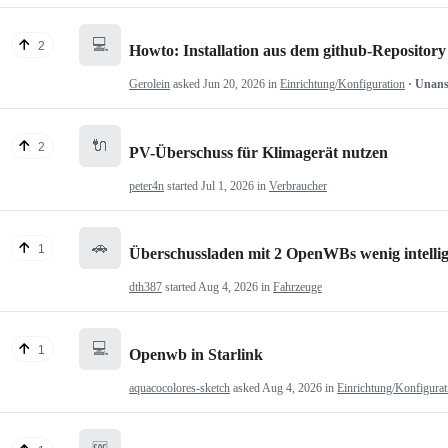
💻
2
Howto: Installation aus dem github-Repository
Gerolein
asked
Jun 20, 2026
in
Einrichtung/Konfiguration
· Unan
🔌
2
PV-Überschuss für Klimagerät nutzen
peter4n
started
Jul 1, 2026
in
Verbraucher
🚗
1
Überschussladen mit 2 OpenWBs wenig intelli
dth387
started
Aug 4, 2026
in
Fahrzeuge
💻
1
Openwb in Starlink
aquacocolores-sketch
asked
Aug 4, 2026
in
Einrichtung/Konfigurat