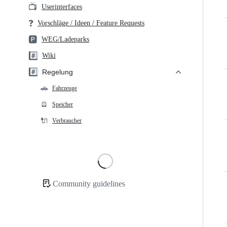
📺
Userinterfaces
❓
Vorschläge / Ideen / Feature Requests
🅿️
WEG/Ladeparks
#️⃣
Wiki
#️⃣
Regelung
🚗
Fahrzeuge
🪫
Speicher
🔌
Verbraucher
Loading
Community guidelines
Community
links