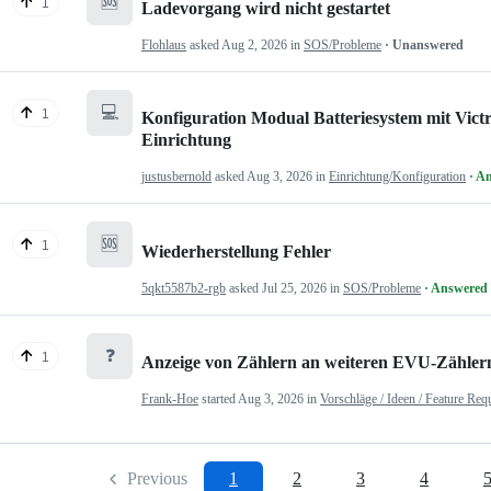
🆘
1
Ladevorgang wird nicht gestartet
Flohlaus
asked
Aug 2, 2026
in
SOS/Probleme
· Unanswered
💻
1
Konfiguration Modual Batteriesystem mit Victr
Einrichtung
justusbernold
asked
Aug 3, 2026
in
Einrichtung/Konfiguration
· A
🆘
1
Wiederherstellung Fehler
5qkt5587b2-rgb
asked
Jul 25, 2026
in
SOS/Probleme
· Answered
❓
1
Anzeige von Zählern an weiteren EVU-Zähler
Frank-Hoe
started
Aug 3, 2026
in
Vorschläge / Ideen / Feature Req
Previous
1
2
3
4