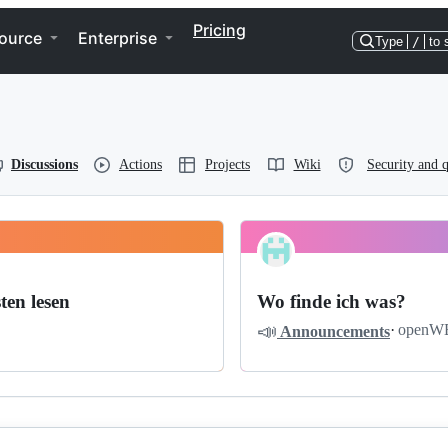
Pricing
ource
Enterprise
Type
/
to 
Discussions
Actions
Projects
Wiki
Security and q
ten lesen
Wo finde ich was?
📣
·
openW
Announcements