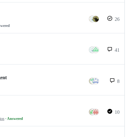
26
swered
41
gent
8
10
ion
· Answered