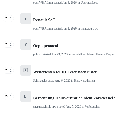
openWB Admin
started
Jun 3, 2026
in
Userinterfaces
🔋
1
Renault SoC
openWB Admin
started
Jun 1, 2026
in
Fahrzeug-SoC
❓
1
Ocpp protocol
pvhpsb
started
Jun 29, 2026
in
Vorschläge / Ideen / Feature Reques
#️⃣
1
Wetterfesten RFID Leser nachrüsten
Schmattek
started
Aug 6, 2026
in
Hardwarethemen
🔌
1
Berechnung Hausverbrauch nicht korrekt bei
energietechnik-nrw
started
Aug 7, 2026
in
Verbraucher