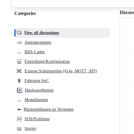
discussions
Discus
Categories
Categories,
most
helpful,
View all discussions
and
📣
Announcements
community
↔️
BiDi-Laden
links
💻
Einrichtung/Konfiguration
🔀
Externe Schnittstellen (§14a, MQTT, API)
🔋
Fahrzeug-SoC
#️⃣
Hardwarethemen
↔️
Modulthemen
⬅️
Rückmeldungen zu Versionen
🆘
SOS/Probleme
📖
Stories