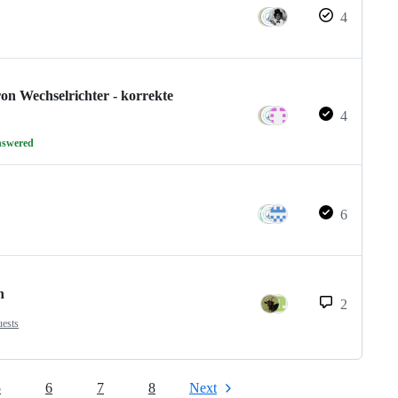
4
on Wechselrichter - korrekte
4
nswered
6
n
2
uests
5
6
7
8
Next