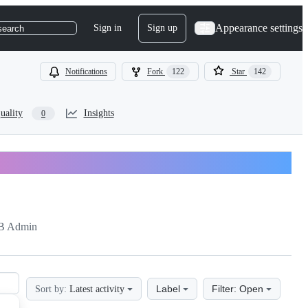
Appearance settings
Sign in
Sign up
search
Notifications
Fork
122
Star
142
uality
Insights
0
B Admin
Label
Filter: Open
Sort by:
Latest activity