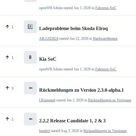
openWB Admin
started
Jun 1, 2026
in
Fahrzeug-SoC
#️⃣
1
Ladeprobleme beim Skoda Elroq
AB-GH2024
started
Jun 22, 2026
in
Hardwarethemen
🔋
1
Kia SoC
openWB Admin
started
Jun 1, 2026
in
Fahrzeug-SoC
⬅️
3
Rückmeldungen zu Version 2.3.0-alpha.1
LKuemmel
started
Jun 2, 2026
in
Rückmeldungen zu Versionen
⬅️
1
2.2.2 Release Candidate 1, 2 & 3
benderl
started
Aug 3, 2026
in
Rückmeldungen zu Versionen