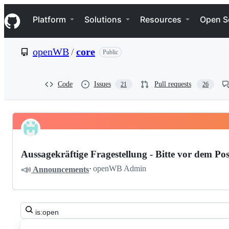
S
Navigation Menu
k
Platform
Solutions
Resources
Open S
i
p
t
openWB
/
core
Public
o
c
o
n
Code
Issues
Pull requests
21
26
t
e
n
t
Pinned
openWB
Discussions
core
Aussagekräftige Fragestellung - Bitte vor dem Pos
Discussions
📣
·
openWB Admin
Announcements
Search
all