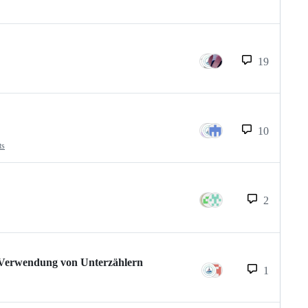
19
10
ts
2
 Verwendung von Unterzählern
1