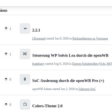
sions
⬅️
1
2.2.1
LKuemmel
started
Jun 8, 2026
in
Rückmeldungen zu Versionen
🔀
1
Steuerung WP Solvis Lea durch die openWB
brainbarry
started
Aug 6, 2026
in
Externe Schnittstellen (§14a, M
🔋
0
SoC Auslesung durch die openWB Pro (+)
openWB Admin
started
Jun 2, 2026
in
Fahrzeug-SoC
📺
0
Colors-Theme 2.0