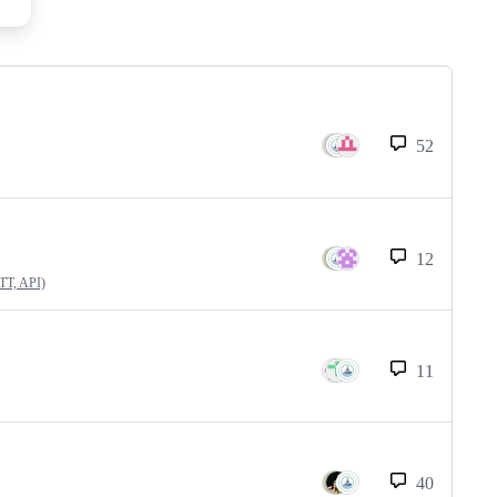
52
12
QTT, API)
11
40