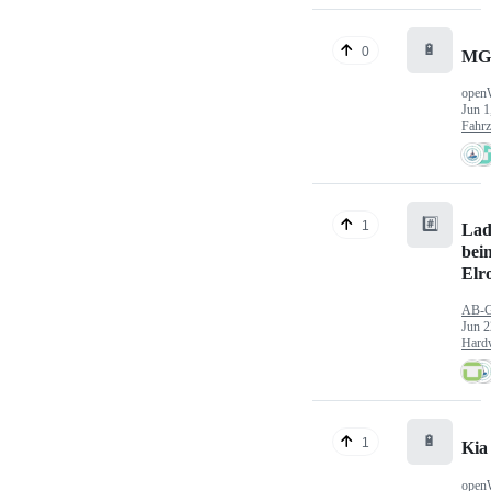
🔋
0
MG
open
Jun 1
Fahr
#️⃣
1
Lad
bei
Elr
AB-
Jun 2
Hard
🔋
1
Kia
open