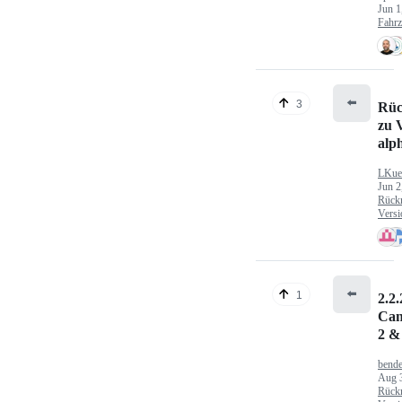
Jun 1
Fahr
⬅️
3
Rüc
zu V
alp
LKue
Jun 2
Rück
Versi
⬅️
1
2.2.
Can
2 &
bende
Aug 
Rück