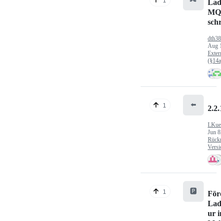
1
Lad
MQ
sch
dth3
Aug 
Exter
(§14
⬅️
1
2.2.
LKue
Jun 8
Rück
Versi
🅿️
1
För
Lad
ur 