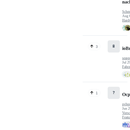
nac
Schm
Aug 
Hard
🔋
3
ioB
seasp
Jul 2
Fahr
❓
1
Ocp
pvhp
Jun 2
Vorsc
Featu