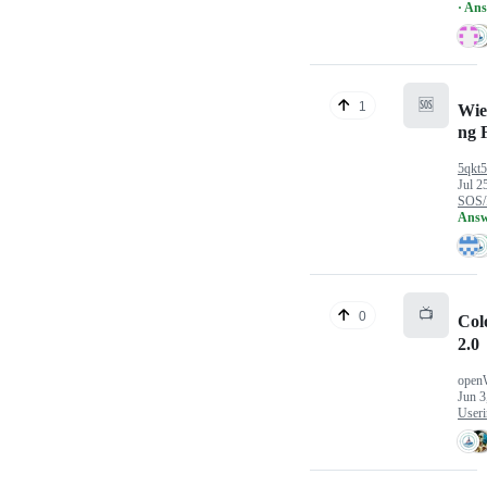
· An
🆘
1
Wie
ng 
5qkt
Jul 2
SOS/
Answ
📺
0
Col
2.0
open
Jun 3
Useri