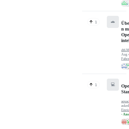
🚗
1
Übe
n mi
Ope
inte
dth3
Aug 
Fahr
💻
1
Ope
Sta
aquac
aske
Einri
· An