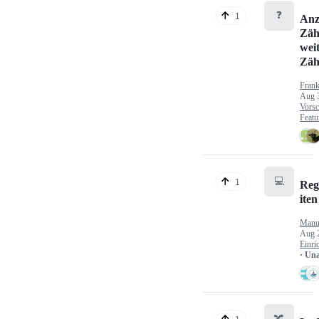
❓
1
Anz
Zäh
wei
Zäh
Fran
Aug 
Vorsc
Featu
💻
1
Reg
iten
Manu
Aug 
Einri
· Un
🔀