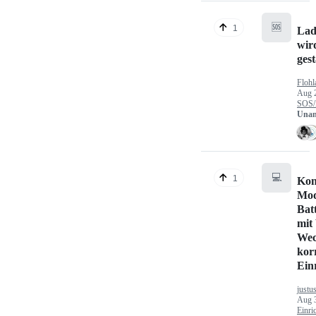
🆘
1
Lad
wir
gest
Flohl
Aug 
SOS/
Unan
💻
1
Kon
Mod
Bat
mit
Wec
kor
Ein
justu
Aug 
Einri