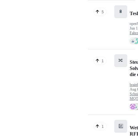
🔋
5
Tes
open
Jun 1
Fahr
🔀
1
Ste
Sol
die
brain
Aug 
Schni
MQTT
#️⃣
1
Wet
RFI