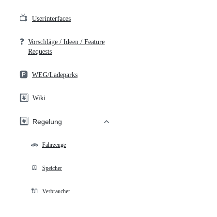
📺
Userinterfaces
❓
Vorschläge / Ideen / Feature
Requests
🅿️
WEG/Ladeparks
#️⃣
Wiki
#️⃣
Regelung
🚗
Fahrzeuge
🪫
Speicher
🔌
Verbraucher