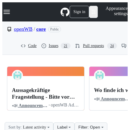
S
Navigation Menu
Appearance
k
Sign in
settings
i
p
t
openWB
/
core
Public
o
c
o
Code
Issues
Pull requests
21
24
n
t
e
n
t
openWB
Pinned
core
Discussions
Aussagekräftige
Wo finde ich w
Discussions
Fragestellung - Bitte vor
📣
Announcements
dem Posten lesen
📣
·
openWB Admin
Announcements
Label
Filter: Open
Sort by:
Latest activity