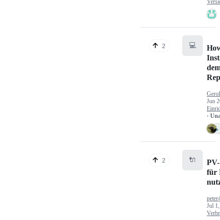
Versi
💻
2
How
Inst
dem
Rep
Gerol
Jun 2
Einri
· Un
🔌
2
PV-
für
nut
peter
Jul 1
Verbr