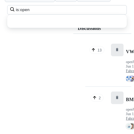
Search
all
discussions
Discussions
🔋
13
VW
open
Jun 1
Fahr
🔋
2
BM
open
Jun 1
Fahr