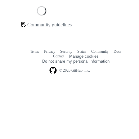
Loading
Community guidelines
Community
links
Terms
Privacy
Security
Status
Community
Docs
Footer
Footer
Contact
Manage cookies
navigation
Do not share my personal information
© 2026 GitHub, Inc.