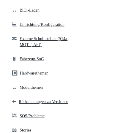
links
↔️
BiDi-Laden
💻
Einrichtung/Konfiguration
🔀
Externe Schnittstellen (§14a,
MQTT, API)
🔋
Fahrzeug-SoC
#️⃣
Hardwarethemen
↔️
Modulthemen
⬅️
Rückmeldungen zu Versionen
🆘
SOS/Probleme
📖
Stories