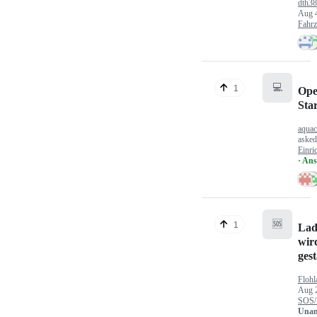
dth3
Aug 
Fahr
💻
1
Ope
Sta
aquac
aske
Einri
· An
🆘
1
Lad
wir
gest
Flohl
Aug 
SOS/
Unan