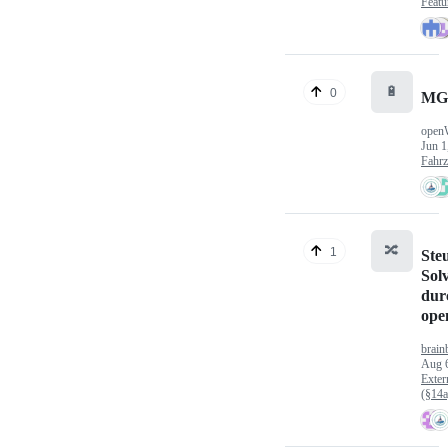
Featu
🔋
0
MG
open
Jun 1
Fahr
🔀
1
Ste
Sol
dur
op
brain
Aug 
Exter
(§14