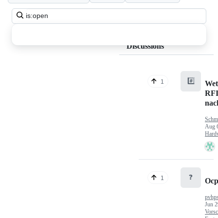
Search
all
discussions
Discussions
#️⃣
1
Wet
RFI
nac
Schm
Aug 
Hard
❓
1
Ocp
pvhp
Jun 2
Vorsc