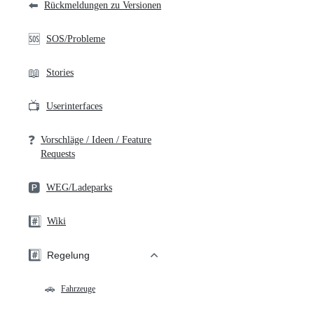
⬅️
Rückmeldungen zu Versionen
🆘
SOS/Probleme
📖
Stories
📺
Userinterfaces
❓
Vorschläge / Ideen / Feature
Requests
🅿️
WEG/Ladeparks
#️⃣
Wiki
#️⃣
Regelung
🚗
Fahrzeuge