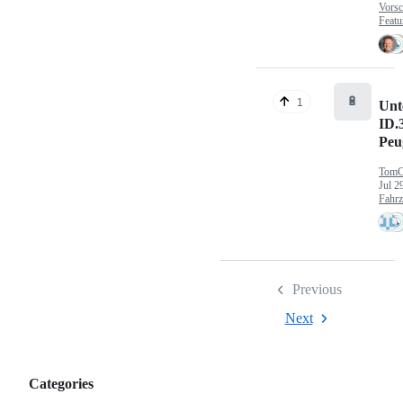
Vorsc
Featu
🔋
1
Unt
ID.
Peu
TomC
Jul 2
Fahr
Previous
Next
Categories
Categories,