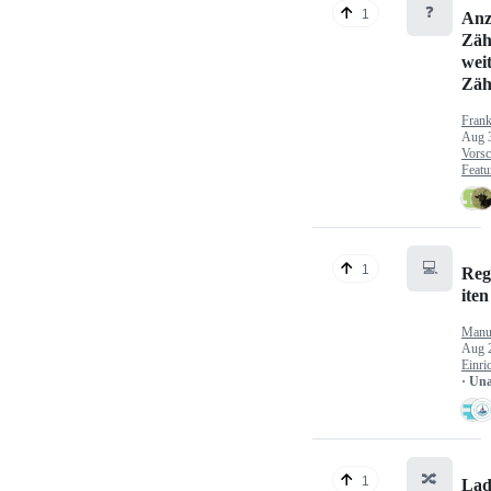
❓
1
Anz
Zäh
wei
Zäh
Fran
Aug 
Vorsc
Featu
💻
1
Reg
iten
Manu
Aug 
Einri
· Un
🔀
1
Lad