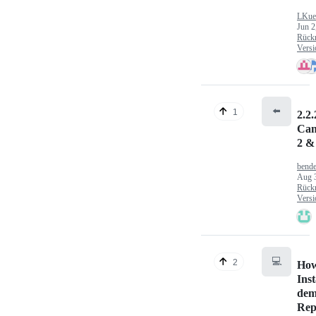
LKue
Jun 2
Rück
Versi
⬅️
1
2.2.
Can
2 &
bende
Aug 
Rück
Versi
💻
2
How
Inst
dem
Rep