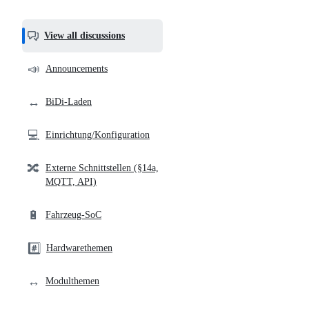
most
helpful,
View all discussions
and
community
📣
Announcements
links
↔️
BiDi-Laden
💻
Einrichtung/Konfiguration
🔀
Externe Schnittstellen (§14a,
MQTT, API)
🔋
Fahrzeug-SoC
#️⃣
Hardwarethemen
↔️
Modulthemen