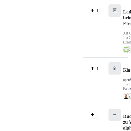
#️⃣
1
Lad
bei
Elr
AB-
Jun 2
Hard
🔋
1
Kia
open
Jun 1
Fahr
⬅️
3
Rüc
zu V
alp