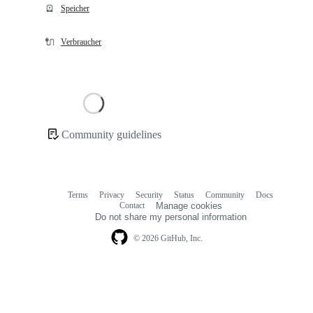
🪫
Speicher
🔌
Verbraucher
Loading
Community guidelines
Community
links
Terms
Privacy
Security
Status
Community
Docs
Footer
Footer
Contact
Manage cookies
navigation
Do not share my personal information
© 2026 GitHub, Inc.