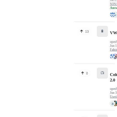
Jul 2
SOS/
Answ
🔋
13
VW
open
Jun 1
Fahr
📺
0
Col
2.0
open
Jun 3
Useri