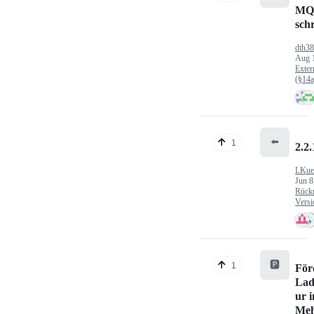
MQ
sch
dth3
Aug 
Exter
(§14
⬅️
1
2.2.
LKue
Jun 8
Rück
Versi
🅿️
1
För
Lad
ur 
Meh