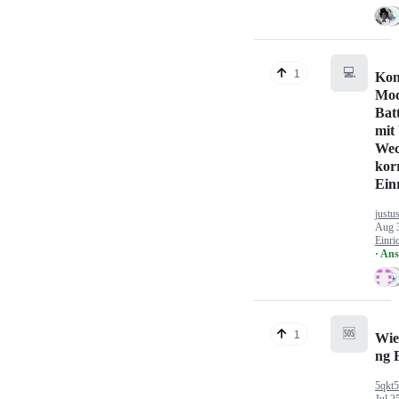
💻
1
Kon
Mod
Bat
mit
Wec
kor
Ein
justu
Aug 
Einri
· An
🆘
1
Wie
ng 
5qkt