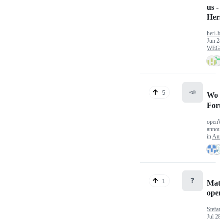
us -
Hers
heri-
Jun 2
WEG/
📣
5
Wo 
Fo
open
anno
in
An
❓
1
Mat
op
Stefa
Jul 2