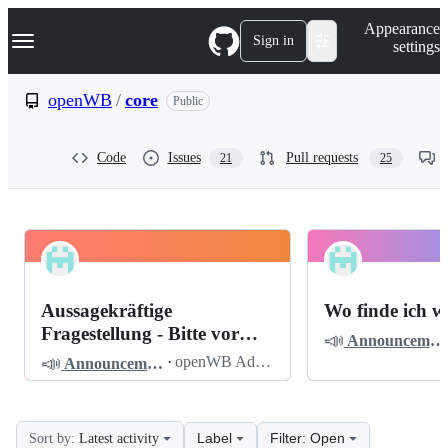
S
Navigation Menu
Appearance
k
Sign in
settings
i
p
t
openWB
/
core
Public
o
c
o
Code
Issues
Pull requests
21
25
n
t
e
n
t
openWB
Pinned
core
Discussions
Aussagekräftige
Wo finde ich w
Discussions
Fragestellung - Bitte vor
📣
Announcements
dem Posten lesen
📣
·
openWB Admin
Announcements
Label
Filter: Open
Sort by:
Latest activity