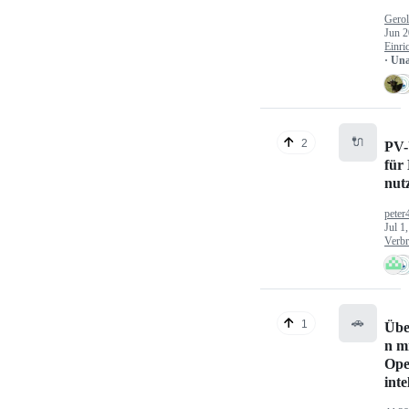
Gerol
Jun 2
Einri
· Un
🔌
2
PV-
für
nut
peter
Jul 1
Verbr
🚗
1
Übe
n mi
Ope
inte