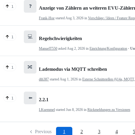
❓
1
Anzeige von Zählern an weiteren EVU-Zähler
Frank-Hoe
started
Aug 3, 2026
in
Vorschläge / Ideen / Feature Req
💻
1
Regelschwierigkeiten
ManuelT550
asked
Aug 2, 2026
in
Einrichtung/Konfiguration
· U
🔀
1
Lademodus via MQTT schreiben
dth387
started
Aug 1, 2026
in
Externe Schnittstellen (§14a, MQTT,
⬅️
1
2.2.1
LKuemmel
started
Jun 8, 2026
in
Rückmeldungen zu Versionen
Previous
1
2
3
4