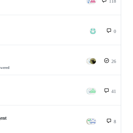
118
0
26
swered
41
gent
8