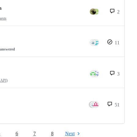
n
2
uests
11
nanswered
3
 API)
51
5
6
7
8
Next