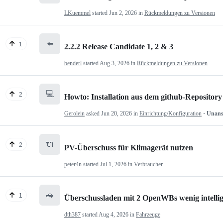
LKuemmel
started
Jun 2, 2026
in
Rückmeldungen zu Versionen
⬅️
1
2.2.2 Release Candidate 1, 2 & 3
benderl
started
Aug 3, 2026
in
Rückmeldungen zu Versionen
💻
2
Howto: Installation aus dem github-Repository
Gerolein
asked
Jun 20, 2026
in
Einrichtung/Konfiguration
· Unan
🔌
2
PV-Überschuss für Klimagerät nutzen
peter4n
started
Jul 1, 2026
in
Verbraucher
🚗
1
Überschussladen mit 2 OpenWBs wenig intelli
dth387
started
Aug 4, 2026
in
Fahrzeuge