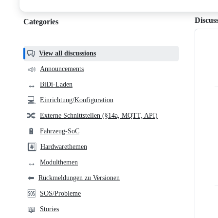
discussions
Discus
Categories
Categories,
most
helpful,
View all discussions
and
📣
Announcements
community
↔️
BiDi-Laden
links
💻
Einrichtung/Konfiguration
🔀
Externe Schnittstellen (§14a, MQTT, API)
🔋
Fahrzeug-SoC
#️⃣
Hardwarethemen
↔️
Modulthemen
⬅️
Rückmeldungen zu Versionen
🆘
SOS/Probleme
📖
Stories