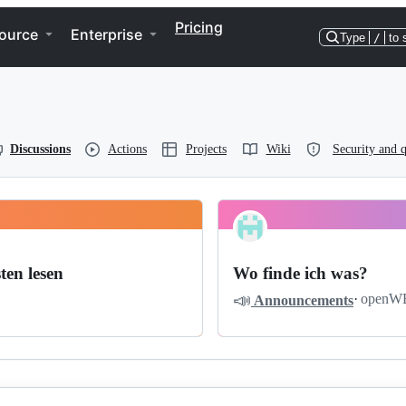
Pricing
ource
Enterprise
Type
/
to 
Discussions
Actions
Projects
Wiki
Security and q
ten lesen
Wo finde ich was?
📣
·
openW
Announcements