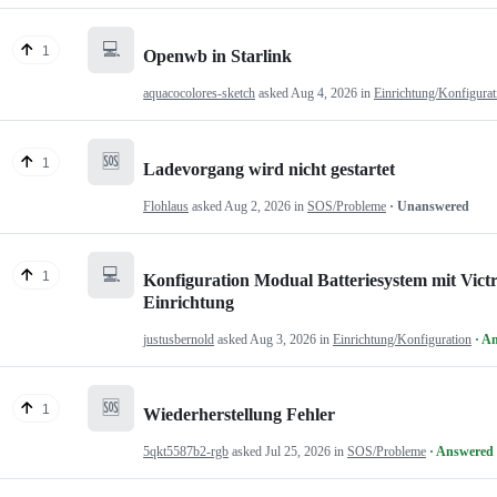
💻
1
Openwb in Starlink
aquacocolores-sketch
asked
Aug 4, 2026
in
Einrichtung/Konfigurat
🆘
1
Ladevorgang wird nicht gestartet
Flohlaus
asked
Aug 2, 2026
in
SOS/Probleme
· Unanswered
💻
1
Konfiguration Modual Batteriesystem mit Victr
Einrichtung
justusbernold
asked
Aug 3, 2026
in
Einrichtung/Konfiguration
· A
🆘
1
Wiederherstellung Fehler
5qkt5587b2-rgb
asked
Jul 25, 2026
in
SOS/Probleme
· Answered