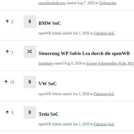
energietechnik-nrw
started
Aug 7, 2026
in
Verbraucher
🔋
2
BMW SoC
openWB Admin
started
Jun 1, 2026
in
Fahrzeug-SoC
🔀
1
Steuerung WP Solvis Lea durch die openWB
brainbarry
started
Aug 6, 2026
in
Externe Schnittstellen (§14a, M
🔋
13
VW SoC
openWB Admin
started
Jun 1, 2026
in
Fahrzeug-SoC
🔋
5
Tesla SoC
openWB Admin
started
Jun 1, 2026
in
Fahrzeug-SoC