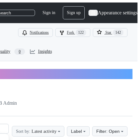
Appearance settings
Sign in
Sign up
search
Notifications
Fork
122
Star
142
uality
Insights
0
B Admin
Label
Filter: Open
Sort by:
Latest activity