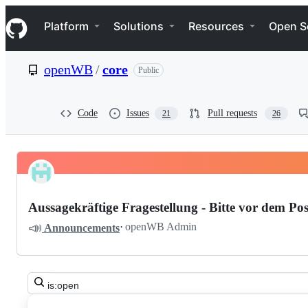
S
Navigation Menu
k
Platform
Solutions
Resources
Open S
i
p
t
openWB
/
core
Public
o
c
o
n
Code
Issues
Pull requests
21
26
t
e
n
t
Pinned
openWB
Discussions
core
Aussagekräftige Fragestellung - Bitte vor dem Pos
Discussions
📣
·
openWB Admin
Announcements
Search
all