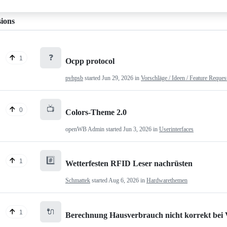
sions
❓
1
Ocpp protocol
pvhpsb
started
Jun 29, 2026
in
Vorschläge / Ideen / Feature Reques
📺
0
Colors-Theme 2.0
openWB Admin
started
Jun 3, 2026
in
Userinterfaces
#️⃣
1
Wetterfesten RFID Leser nachrüsten
Schmattek
started
Aug 6, 2026
in
Hardwarethemen
🔌
1
Berechnung Hausverbrauch nicht korrekt bei