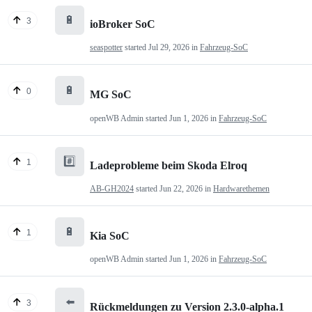
🔋
3
ioBroker SoC
seaspotter
started
Jul 29, 2026
in
Fahrzeug-SoC
🔋
0
MG SoC
openWB Admin
started
Jun 1, 2026
in
Fahrzeug-SoC
#️⃣
1
Ladeprobleme beim Skoda Elroq
AB-GH2024
started
Jun 22, 2026
in
Hardwarethemen
🔋
1
Kia SoC
openWB Admin
started
Jun 1, 2026
in
Fahrzeug-SoC
⬅️
3
Rückmeldungen zu Version 2.3.0-alpha.1