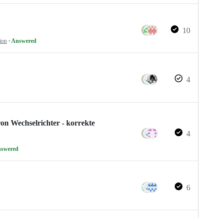
10
ion
· Answered
4
on Wechselrichter - korrekte
4
nswered
6