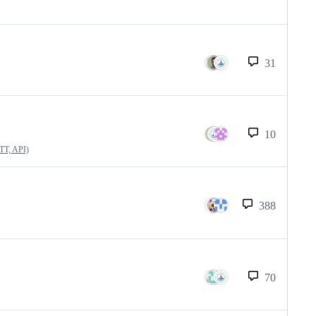
31
10
QTT, API)
388
70