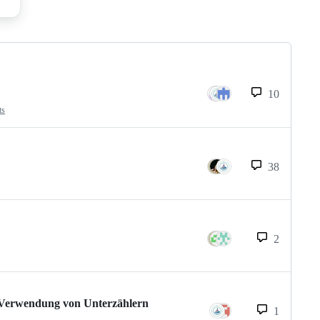
10
ts
38
2
 Verwendung von Unterzählern
1