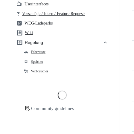
📺
Userinterfaces
❓
Vorschläge / Ideen / Feature Requests
🅿️
WEG/Ladeparks
#️⃣
Wiki
#️⃣
Regelung
🚗
Fahrzeuge
🪫
Speicher
🔌
Verbraucher
Loading
Community guidelines
Community
links