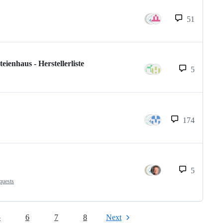
51
enhaus - Herstellerliste
5
174
5
quests
5
6
7
8
Next