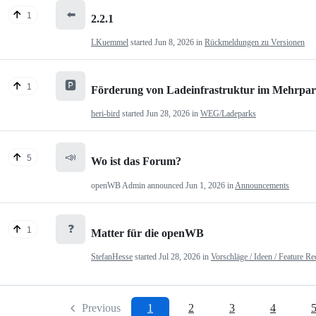
⬅️
1
2.2.1
LKuemmel
started
Jun 8, 2026
in
Rückmeldungen zu Versionen
🅿️
1
Förderung von Ladeinfrastruktur im Mehrpartei
heri-bird
started
Jun 28, 2026
in
WEG/Ladeparks
📣
5
Wo ist das Forum?
openWB Admin
announced
Jun 1, 2026
in
Announcements
❓
1
Matter für die openWB
StefanHesse
started
Jul 28, 2026
in
Vorschläge / Ideen / Feature Re
Previous
1
2
3
4