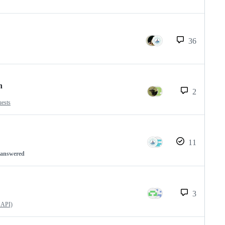
36
n
2
uests
11
nanswered
3
 API)