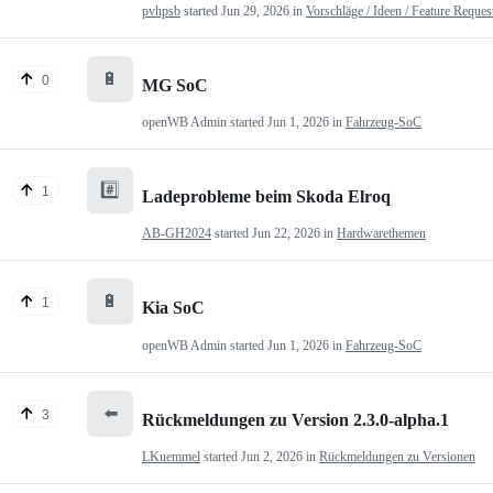
pvhpsb
started
Jun 29, 2026
in
Vorschläge / Ideen / Feature Reques
🔋
0
MG SoC
openWB Admin
started
Jun 1, 2026
in
Fahrzeug-SoC
#️⃣
1
Ladeprobleme beim Skoda Elroq
AB-GH2024
started
Jun 22, 2026
in
Hardwarethemen
🔋
1
Kia SoC
openWB Admin
started
Jun 1, 2026
in
Fahrzeug-SoC
⬅️
3
Rückmeldungen zu Version 2.3.0-alpha.1
LKuemmel
started
Jun 2, 2026
in
Rückmeldungen zu Versionen