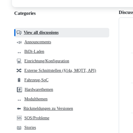
discussions
Discus
Categories
Categories,
most
helpful,
View all discussions
and
📣
Announcements
community
↔️
BiDi-Laden
links
💻
Einrichtung/Konfiguration
🔀
Externe Schnittstellen (§14a, MQTT, API)
🔋
Fahrzeug-SoC
#️⃣
Hardwarethemen
↔️
Modulthemen
⬅️
Rückmeldungen zu Versionen
🆘
SOS/Probleme
📖
Stories