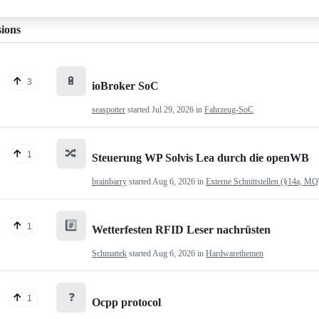
sions
🔋
3
ioBroker SoC
seaspotter
started
Jul 29, 2026
in
Fahrzeug-SoC
🔀
1
Steuerung WP Solvis Lea durch die openWB
brainbarry
started
Aug 6, 2026
in
Externe Schnittstellen (§14a, M
#️⃣
1
Wetterfesten RFID Leser nachrüsten
Schmattek
started
Aug 6, 2026
in
Hardwarethemen
❓
1
Ocpp protocol