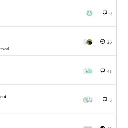
0
26
swered
41
gent
8