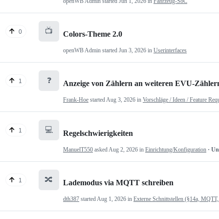
openWB Admin
started
Jun 1, 2026
in
Fahrzeug-SoC
📺
0
Colors-Theme 2.0
openWB Admin
started
Jun 3, 2026
in
Userinterfaces
❓
1
Anzeige von Zählern an weiteren EVU-Zähler
Frank-Hoe
started
Aug 3, 2026
in
Vorschläge / Ideen / Feature Req
💻
1
Regelschwierigkeiten
ManuelT550
asked
Aug 2, 2026
in
Einrichtung/Konfiguration
· U
🔀
1
Lademodus via MQTT schreiben
dth387
started
Aug 1, 2026
in
Externe Schnittstellen (§14a, MQTT,