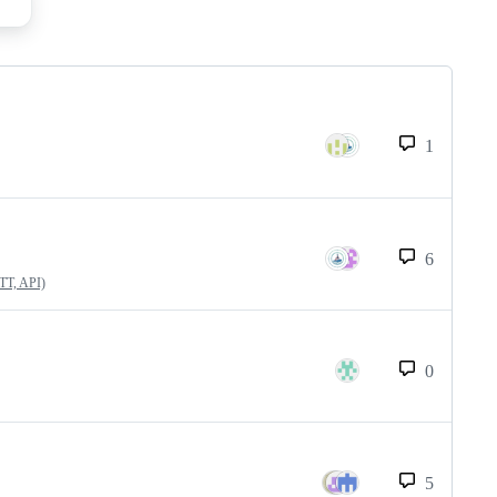
1
6
QTT, API)
0
5