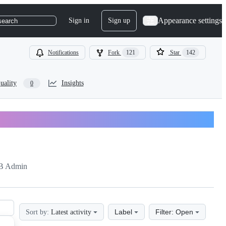
Appearance settings
Sign in
Sign up
search
Notifications
Fork
121
Star
142
uality
Insights
0
B Admin
Label
Filter: Open
Sort by:
Latest activity