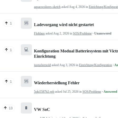
aquacocolores-sketch
asked
Aug 4, 2026
in
Einrichtung/Konfigurat
🆘
1
Ladevorgang wird nicht gestartet
Flohlaus
asked
Aug 2, 2026
in
SOS/Probleme
· Unanswered
💻
1
Konfiguration Modual Batteriesystem mit Victr
Einrichtung
justusbernold
asked
Aug 3, 2026
in
Einrichtung/Konfiguration
· A
🆘
1
Wiederherstellung Fehler
5qkt5587b2-rgb
asked
Jul 25, 2026
in
SOS/Probleme
· Answered
🔋
13
VW SoC