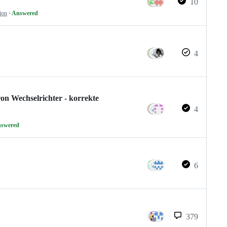
10
ion
· Answered
4
on Wechselrichter - korrekte
4
nswered
6
379