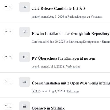
⬅️
1
2.2.2 Release Candidate 1, 2 & 3
benderl
started
Aug 3, 2026
in
Rückmeldungen zu Versionen
💻
2
Howto: Installation aus dem github-Repository
Gerolein
asked
Jun 20, 2026
in
Einrichtung/Konfiguration
· Unan
🔌
2
PV-Überschuss für Klimagerät nutzen
peter4n
started
Jul 1, 2026
in
Verbraucher
🚗
1
Überschussladen mit 2 OpenWBs wenig intelli
dth387
started
Aug 4, 2026
in
Fahrzeuge
💻
1
Openwb in Starlink