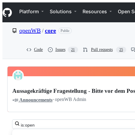
S
Navigation Menu
k
Platform
Solutions
Resources
Open S
i
p
t
openWB
/
core
Public
o
c
o
n
Code
Issues
Pull requests
21
25
t
e
n
t
Pinned
openWB
Discussions
core
Aussagekräftige Fragestellung - Bitte vor dem Pos
Discussions
📣
·
openWB Admin
Announcements
Search
all