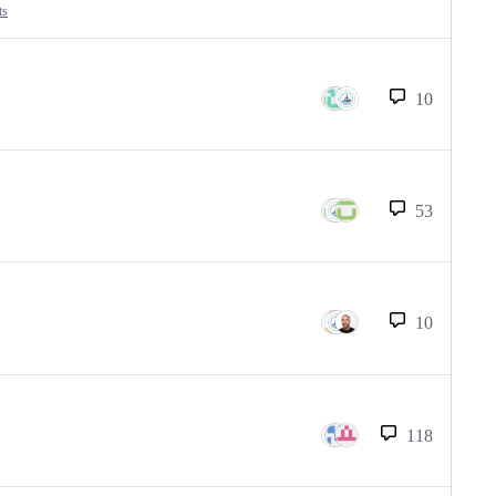
ts
10
53
10
118