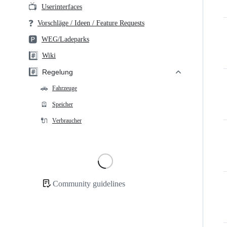
📺
Userinterfaces
❓
Vorschläge / Ideen / Feature Requests
🅿️
WEG/Ladeparks
#️⃣
Wiki
#️⃣
Regelung
🚗
Fahrzeuge
🪫
Speicher
🔌
Verbraucher
Loading
Community guidelines
Community
links