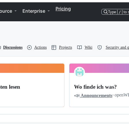
Pricing
ource
Enterprise
Type
/
to 
Discussions
Actions
Projects
Wiki
Security and q
ten lesen
Wo finde ich was?
📣
·
openW
Announcements