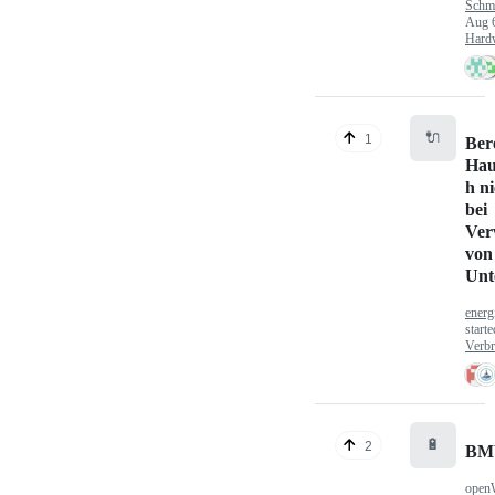
Schm
Aug 
Hard
🔌
1
Ber
Hau
h n
bei
Ver
von
Unt
energ
start
Verbr
🔋
2
BM
open