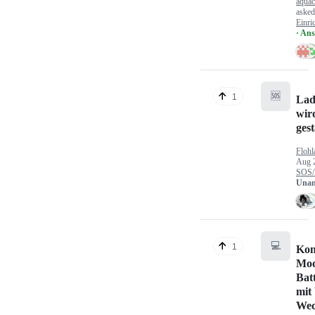
aquac
aske
Einri
· An
🆘
1
Lad
wir
gest
Flohl
Aug 
SOS/
Unan
💻
1
Kon
Mod
Bat
mit
Wec