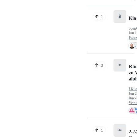
🔋
1
Kia
open
Jun 1
Fahr
⬅️
3
Rüc
zu V
alp
LKue
Jun 2
Rück
Versi
⬅️
1
2.2.