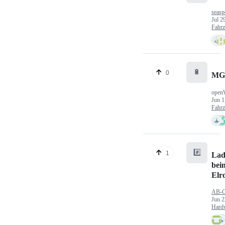
seasp
Jul 2
Fahr
🔋
0
MG
open
Jun 1
Fahr
#️⃣
1
Lad
bei
Elr
AB-
Jun 2
Hard