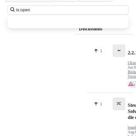
Search
all
discussions
Discussions
⬅️
1
2.2.
LKue
Jun 8
Rück
Versi
🔀
1
Ste
Sol
die
brain
Aug 