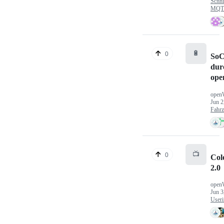
Schni
MQTT
🔋
0
SoC
dur
ope
open
Jun 2
Fahr
📺
0
Col
2.0
open
Jun 3
Useri