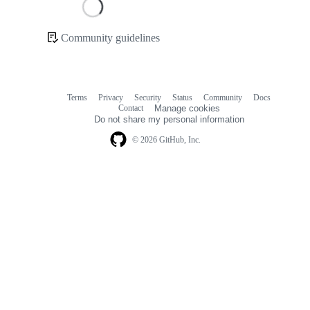
Loading
Community guidelines
Community
links
Terms
Privacy
Security
Status
Community
Docs
Footer
Footer
Contact
Manage cookies
navigation
Do not share my personal information
© 2026 GitHub, Inc.