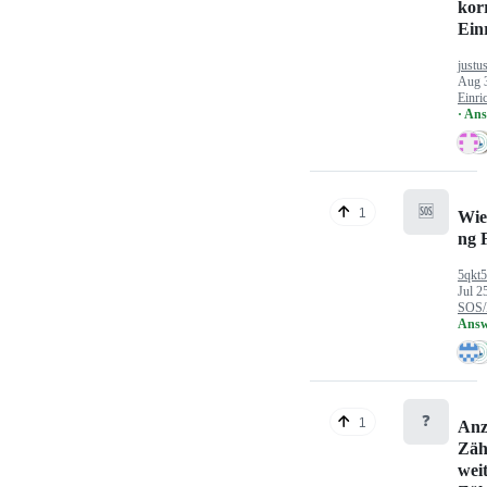
kor
Ein
justu
Aug 
Einri
· An
🆘
1
Wie
ng 
5qkt
Jul 2
SOS/
Answ
❓
1
Anz
Zäh
wei