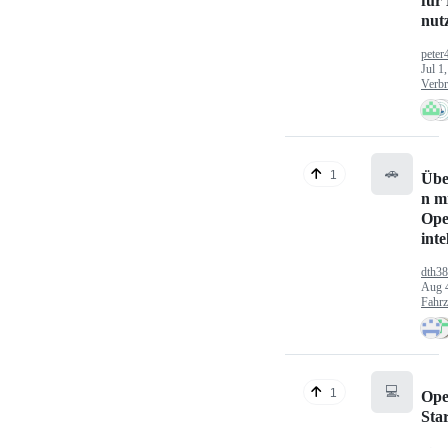
für
nut
peter
Jul 1
Verbr
🚗
1
Übe
n mi
Ope
inte
dth3
Aug 
Fahr
💻
1
Ope
Sta