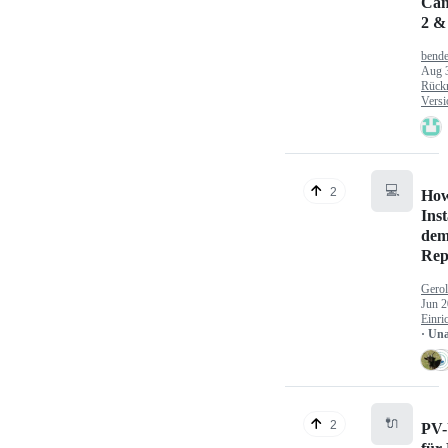
Can
2 &
bende
Aug 
Rück
Versi
💻
2
How
Inst
dem
Rep
Gerol
Jun 2
Einri
· Un
🔌
2
PV-