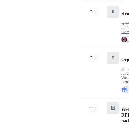
🔋
1
Ren
open
Jun 1
Fahr
❓
1
Ocp
pvhp
Jun 2
Vorsc
Featu
#️⃣
1
Wet
RFI
nac