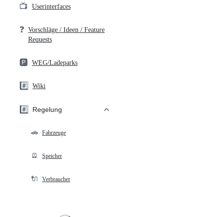
📺
Userinterfaces
❓
Vorschläge / Ideen / Feature
Requests
🅿️
WEG/Ladeparks
#️⃣
Wiki
#️⃣
Regelung
🚗
Fahrzeuge
🪫
Speicher
🔌
Verbraucher