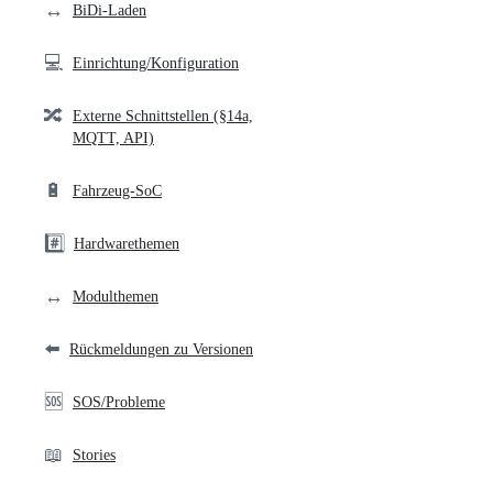
↔️
BiDi-Laden
💻
Einrichtung/Konfiguration
🔀
Externe Schnittstellen (§14a,
MQTT, API)
🔋
Fahrzeug-SoC
#️⃣
Hardwarethemen
↔️
Modulthemen
⬅️
Rückmeldungen zu Versionen
🆘
SOS/Probleme
📖
Stories