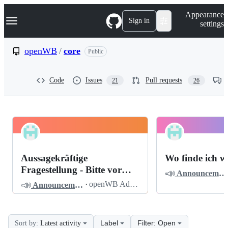
S
Navigation Menu
Appearance
k
Sign in
settings
i
p
t
openWB
/
core
Public
o
c
o
Code
Issues
Pull requests
21
26
n
t
e
n
t
openWB
Pinned
core
Discussions
Aussagekräftige
Wo finde ich w
Discussions
Fragestellung - Bitte vor
📣
Announcements
dem Posten lesen
📣
·
openWB Admin
Announcements
Label
Filter: Open
Sort by:
Latest activity