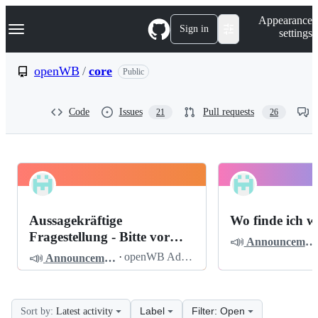
S
Navigation Menu
Appearance
k
Sign in
settings
i
p
t
openWB
/
core
Public
o
c
o
Code
Issues
Pull requests
21
26
n
t
e
n
t
openWB
Pinned
core
Discussions
Aussagekräftige
Wo finde ich w
Discussions
Fragestellung - Bitte vor
📣
Announcements
dem Posten lesen
📣
·
openWB Admin
Announcements
Label
Filter: Open
Sort by:
Latest activity