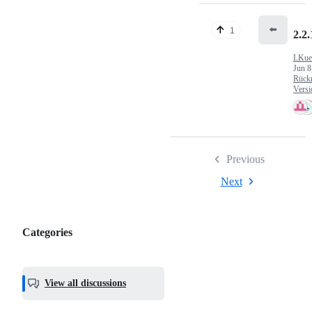
⬅️
1
2.2.
LKue
Jun 8
Rück
Versi
Previous
Next
Categories
Categories,
most
helpful,
View all discussions
and