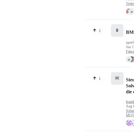
Verbr
🔋
2
BM
open
Jun 1
Fahr
🔀
1
Ste
Sol
die
brain
Aug 
Schni
MQTT