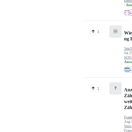
Einri
· An
🆘
1
Wie
ng 
5qkt
Jul 2
SOS/
Answ
❓
1
Anz
Zäh
wei
Zäh
Fran
Aug 
Vorsc
Featu