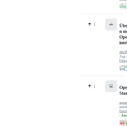
🚗
1
Übe
n mi
Ope
inte
dth3
Aug 
Fahr
💻
1
Ope
Sta
aquac
aske
Einri
· An