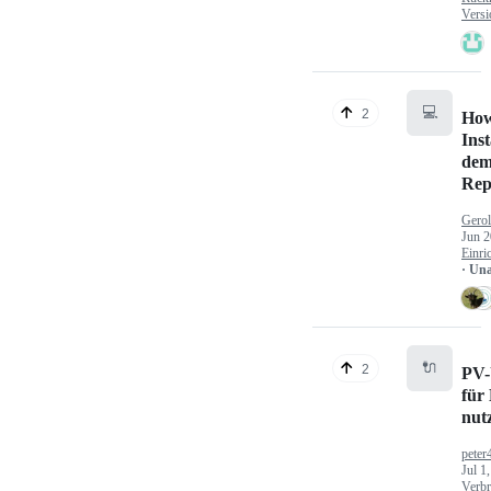
Versi
💻
2
How
Inst
dem
Rep
Gerol
Jun 2
Einri
· Un
🔌
2
PV-
für
nut
peter
Jul 1
Verbr