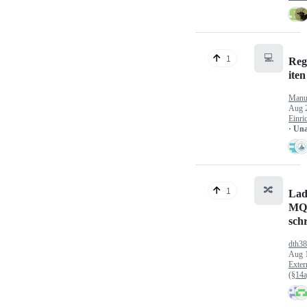
💻
1
Reg
iten
Manu
Aug 
Einri
· Un
🔀
1
Lad
MQ
sch
dth3
Aug 
Exter
(§14