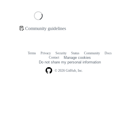
Loading
Community guidelines
Community
links
Terms
Privacy
Security
Status
Community
Docs
Footer
Footer
Contact
Manage cookies
navigation
Do not share my personal information
© 2026 GitHub, Inc.