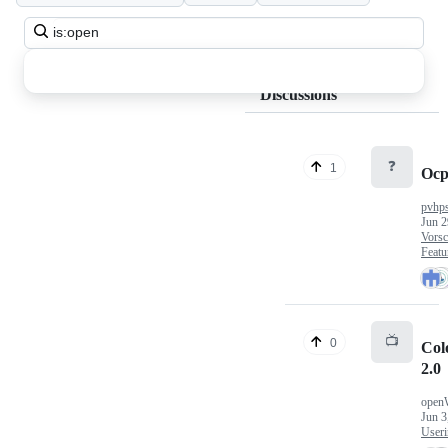
Search
all
discussions
Discussions
❓
1
Ocp
pvhp
Jun 2
Vorsc
Featu
📺
0
Col
2.0
open
Jun 3
Useri