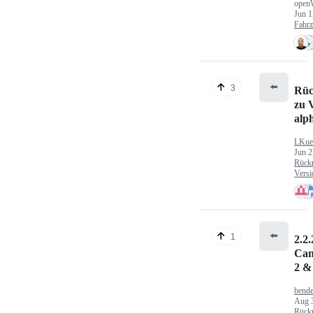
open
Jun 1
Fahr
⬅️
3
Rüc
zu V
alp
LKue
Jun 2
Rück
Versi
⬅️
1
2.2.
Can
2 &
bende
Aug 
Rück