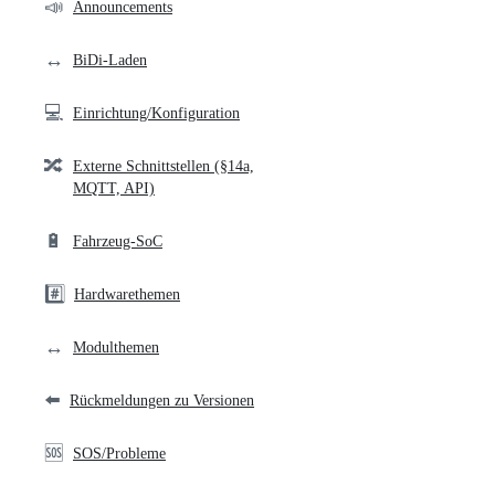
community
📣
Announcements
links
↔️
BiDi-Laden
💻
Einrichtung/Konfiguration
🔀
Externe Schnittstellen (§14a,
MQTT, API)
🔋
Fahrzeug-SoC
#️⃣
Hardwarethemen
↔️
Modulthemen
⬅️
Rückmeldungen zu Versionen
🆘
SOS/Probleme