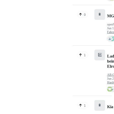
🔋
0
MG
open
Jun 1
Fahr
#️⃣
1
Lad
bei
Elr
AB-
Jun 2
Hard
🔋
1
Kia