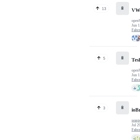
🔋
13
VW
open
Jun 1
Fahr
🔋
5
Tes
open
Jun 1
Fahr
🔋
3
ioB
seasp
Jul 2
Fahr