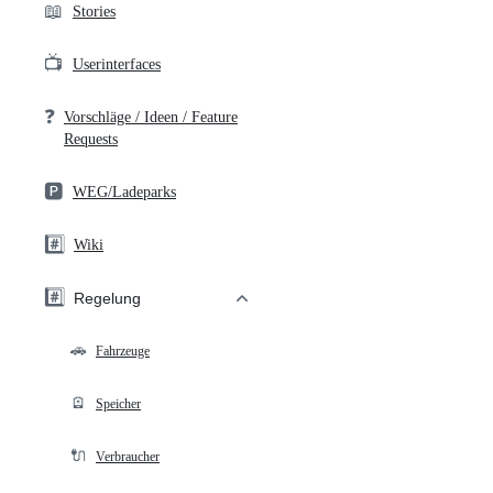
📖
Stories
📺
Userinterfaces
❓
Vorschläge / Ideen / Feature
Requests
🅿️
WEG/Ladeparks
#️⃣
Wiki
#️⃣
Regelung
🚗
Fahrzeuge
🪫
Speicher
🔌
Verbraucher