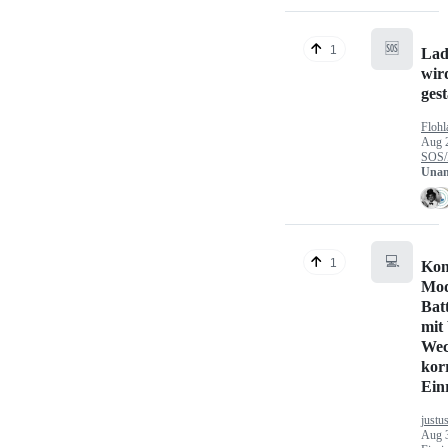
🆘
1
Lad
wir
gest
Flohl
Aug 
SOS/
Unan
💻
1
Kon
Mod
Bat
mit
Wec
kor
Ein
justu
Aug 