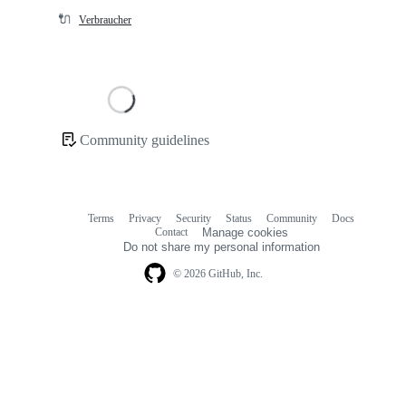
🔌
Verbraucher
Loading
Community guidelines
Community
links
Terms
Privacy
Security
Status
Community
Docs
Footer
Footer
Contact
Manage cookies
navigation
Do not share my personal information
© 2026 GitHub, Inc.