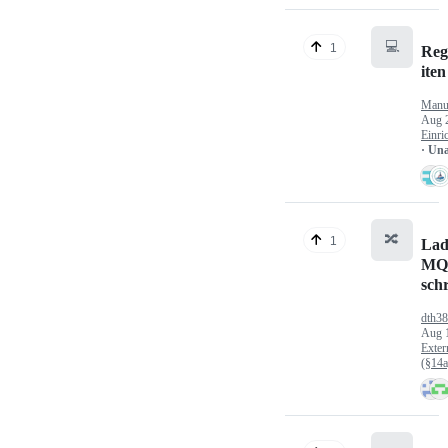
💻
1
Reg
iten
Manu
Aug 
Einri
· Un
🔀
1
Lad
MQ
sch
dth3
Aug 
Exter
(§14