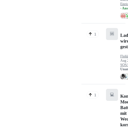
Einri
· An
🆘
1
Lad
wir
gest
Flohl
Aug 
SOS/
Unan
💻
1
Kon
Mod
Bat
mit
Wec
kor