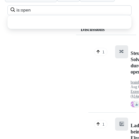
Search
all
discussions
Discussions
🔀
1
Ste
Sol
dur
op
brain
Aug 
Exter
(§14
#️⃣
1
Lad
bei
Elr