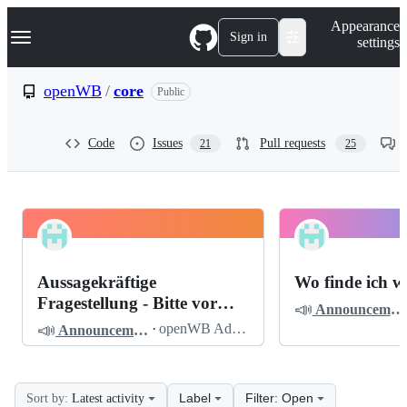
S
Navigation Menu
Appearance
k
Sign in
settings
i
p
t
openWB
/
core
Public
o
c
o
Code
Issues
Pull requests
21
25
n
t
e
n
t
openWB
Pinned
core
Discussions
Aussagekräftige
Wo finde ich w
Discussions
Fragestellung - Bitte vor
📣
Announcements
dem Posten lesen
📣
·
openWB Admin
Announcements
Label
Filter: Open
Sort by:
Latest activity