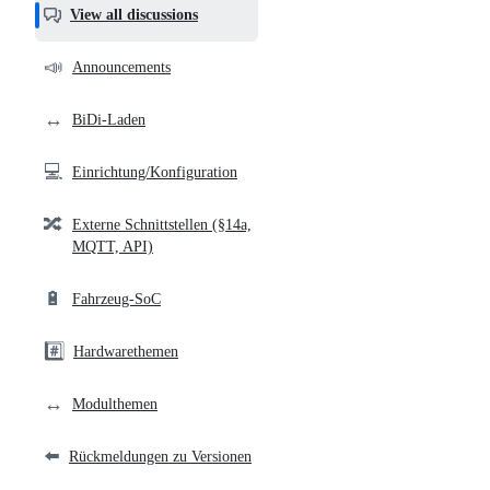
helpful,
View all discussions
and
community
📣
Announcements
links
↔️
BiDi-Laden
💻
Einrichtung/Konfiguration
🔀
Externe Schnittstellen (§14a,
MQTT, API)
🔋
Fahrzeug-SoC
#️⃣
Hardwarethemen
↔️
Modulthemen
⬅️
Rückmeldungen zu Versionen