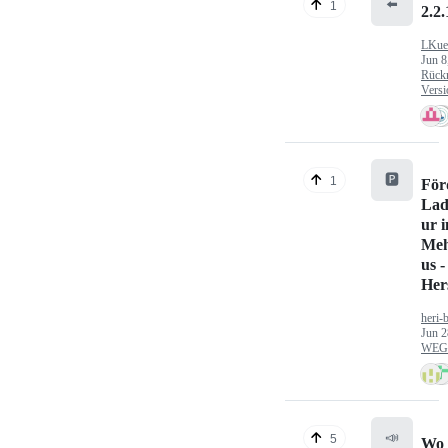
⬅️
1
2.2.
LKue
Jun 8
Rück
Versi
🅿️
1
För
Lad
ur 
Meh
us -
Hers
heri-
Jun 2
WEG/
📣
5
Wo 