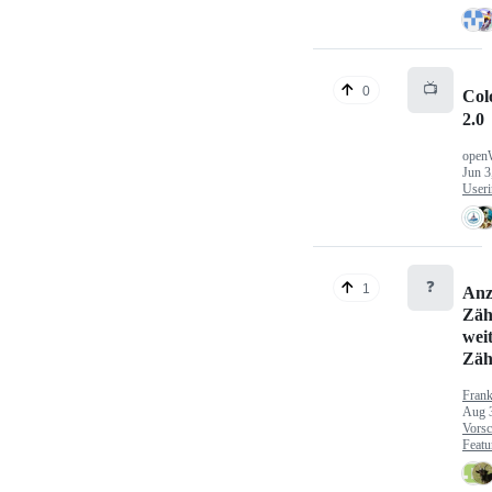
📺
0
Col
2.0
open
Jun 3
Useri
❓
1
Anz
Zäh
wei
Zäh
Fran
Aug 
Vorsc
Featu