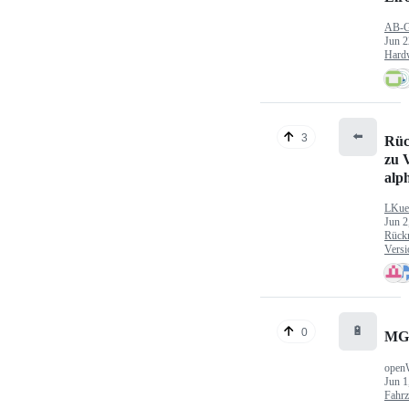
AB-
Jun 2
Hard
⬅️
3
Rüc
zu V
alp
LKue
Jun 2
Rück
Versi
🔋
0
MG
open
Jun 1
Fahr