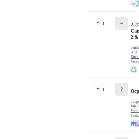
⬅️
1
2.2.
Can
2 &
bende
Aug 
Rück
Versi
❓
1
Ocp
pvhp
Jun 2
Vorsc
Featu