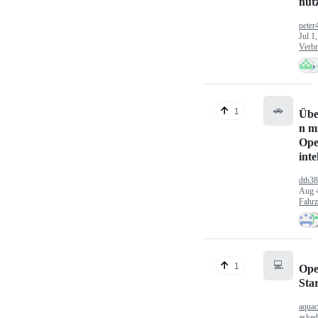
nut
peter
Jul 1
Verbr
🚗
1
Übe
n mi
Ope
inte
dth3
Aug 
Fahr
💻
1
Ope
Sta
aquac
aske