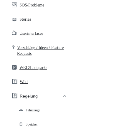
🆘
SOS/Probleme
📖
Stories
📺
Userinterfaces
❓
Vorschläge / Ideen / Feature
Requests
🅿️
WEG/Ladeparks
#️⃣
Wiki
#️⃣
Regelung
🚗
Fahrzeuge
🪫
Speicher