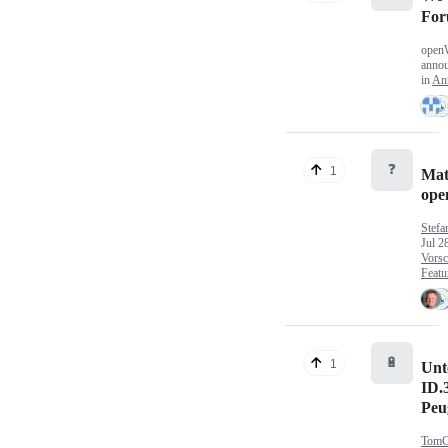
Fo
open
anno
in
An
❓
1
Mat
op
Stefa
Jul 2
Vorsc
Featu
🔋
1
Unt
ID.
Peu
TomC