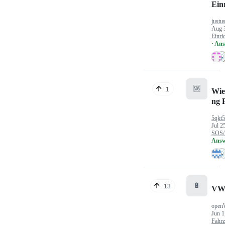
Ein
justu
Aug 
Einri
· An
🆘
1
Wie
ng 
5qkt
Jul 2
SOS/
Answ
🔋
13
VW
open
Jun 1
Fahr