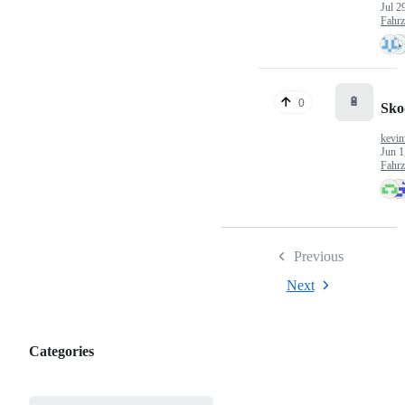
Jul 2
Fahr
🔋
0
Sko
kevin
Jun 1
Fahr
Previous
Next
Categories
Categories,
most