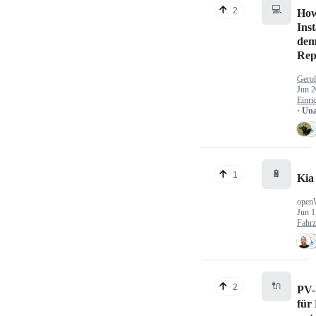
💻
2
How
Inst
dem
Rep
Gerol
Jun 2
Einri
· Un
🔋
1
Kia
open
Jun 1
Fahr
🔌
2
PV-
für