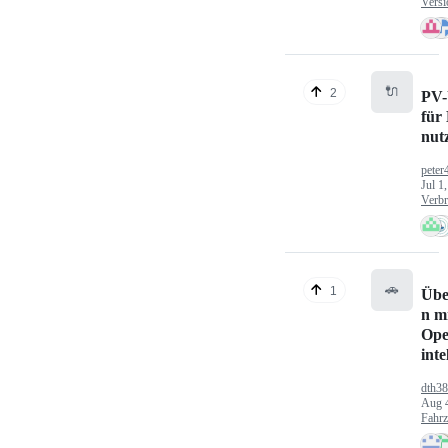
Versi
🔌
2
PV-
für
nut
peter
Jul 1
Verbr
🚗
1
Übe
n mi
Ope
inte
dth3
Aug 
Fahr