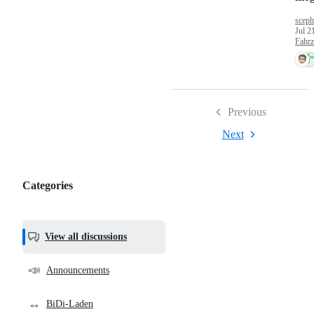
sceph
Jul 2
Fahr
Previous
Next
Categories
Categories,
most
helpful,
View all discussions
and
community
📣
Announcements
links
↔️
BiDi-Laden