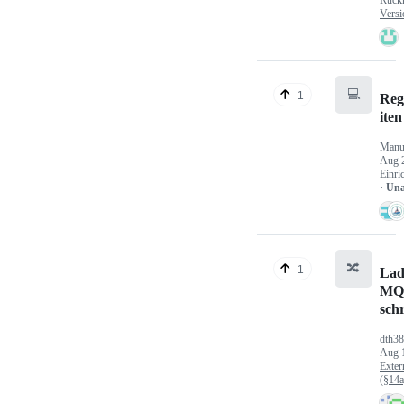
Versi
💻
1
Reg
iten
Manu
Aug 
Einri
· Un
🔀
1
Lad
MQ
sch
dth3
Aug 
Exter
(§14