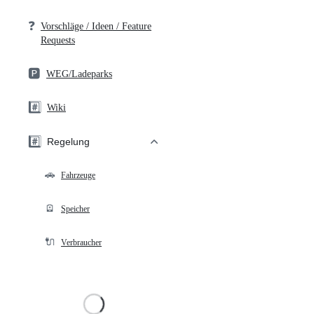
❓
Vorschläge / Ideen / Feature
Requests
🅿️
WEG/Ladeparks
#️⃣
Wiki
#️⃣
Regelung
🚗
Fahrzeuge
🪫
Speicher
🔌
Verbraucher