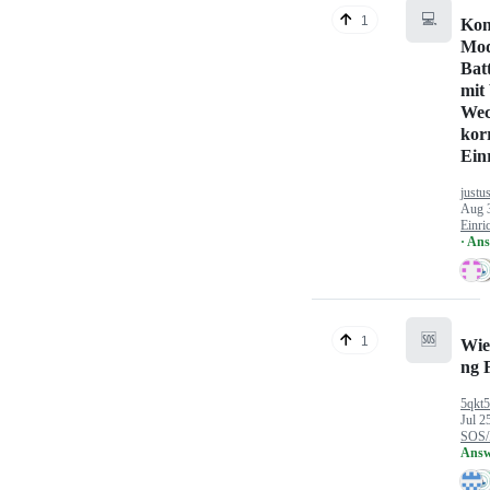
💻
1
Kon
Mod
Bat
mit
Wec
kor
Ein
justu
Aug 
Einri
· An
🆘
1
Wie
ng 
5qkt
Jul 2
SOS/
Answ