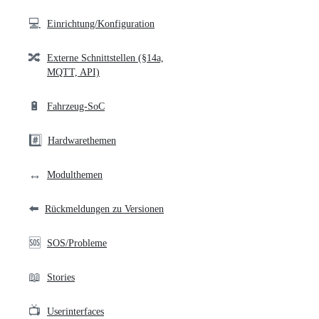
💻
Einrichtung/Konfiguration
🔀
Externe Schnittstellen (§14a,
MQTT, API)
🔋
Fahrzeug-SoC
#️⃣
Hardwarethemen
↔️
Modulthemen
⬅️
Rückmeldungen zu Versionen
🆘
SOS/Probleme
📖
Stories
📺
Userinterfaces