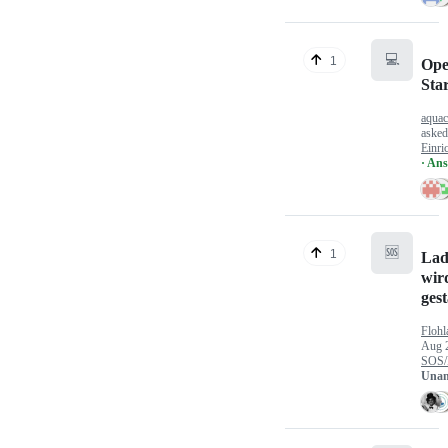
💻
1
Ope
Sta
aquac
aske
Einri
· An
🆘
1
Lad
wir
gest
Flohl
Aug 
SOS/
Unan