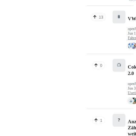
🔋
13
VW
open
Jun 1
Fahr
📺
0
Col
2.0
open
Jun 3
Useri
❓
1
Anz
Zäh
wei