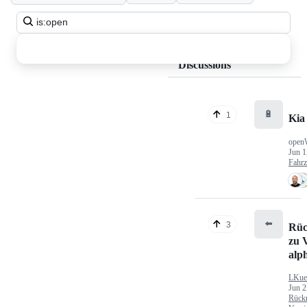
Search
all
discussions
Discussions
🔋
1
Kia
open
Jun 1
Fahr
⬅️
3
Rüc
zu V
alp
LKue
Jun 2
Rück