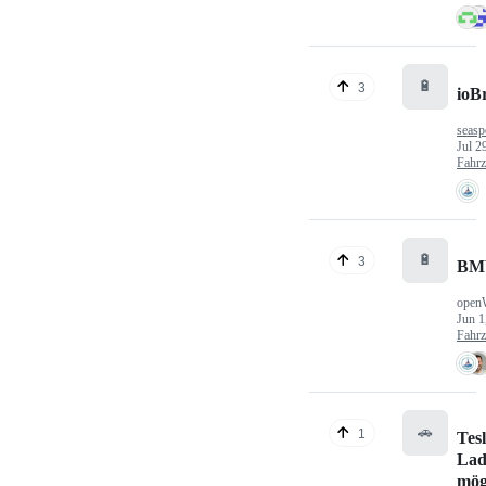
🔋
3
ioB
seasp
Jul 2
Fahr
🔋
3
BM
open
Jun 1
Fahr
🚗
1
Tes
Lad
mög