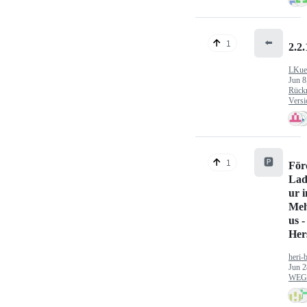
⬅️
1
2.2.
LKue
Jun 8
Rück
Versi
🅿️
1
För
Lad
ur 
Meh
us -
Hers
heri-
Jun 2
WEG/