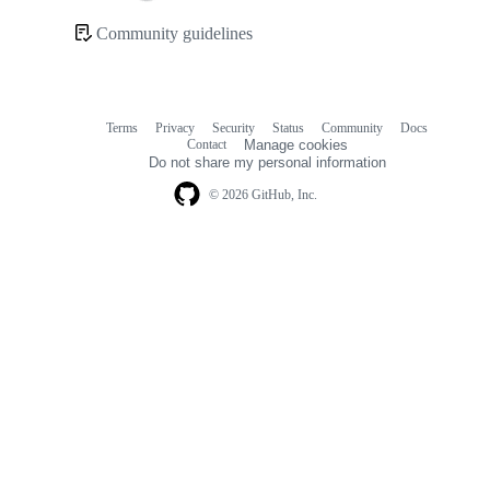
Loading
Community guidelines
Community
links
Terms
Privacy
Security
Status
Community
Docs
Footer
Footer
Contact
Manage cookies
navigation
Do not share my personal information
© 2026 GitHub, Inc.