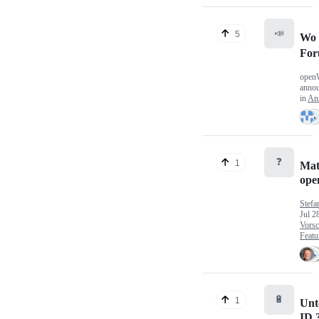
📣
5
Wo 
Fo
open
anno
in
An
❓
1
Mat
op
Stefa
Jul 2
Vorsc
Featu
🔋
1
Unt
ID.