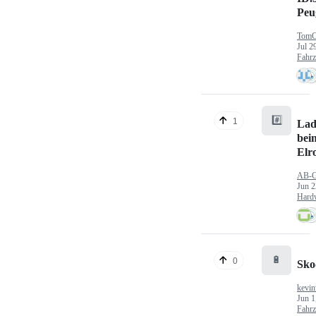
Peu
TomC
Jul 2
Fahr
#️⃣
1
Lad
bei
Elr
AB-
Jun 2
Hard
🔋
0
Sko
kevin
Jun 1
Fahr