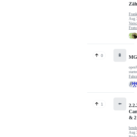
Zäh
Fran
Aug 
Vorsc
Featu
🔋
0
MG
open
start
Fahr
⬅️
1
2.2.
Can
& 2
bende
Aug 
Rück