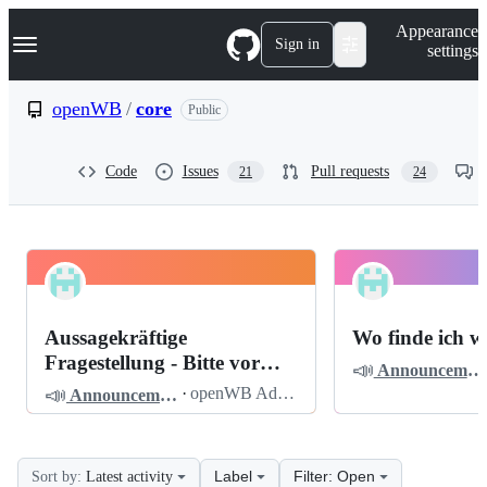
S
Navigation Menu
Appearance
k
Sign in
settings
i
p
t
openWB
/
core
Public
o
c
o
Code
Issues
Pull requests
21
24
n
t
e
n
t
openWB
Pinned
core
Discussions
Aussagekräftige
Wo finde ich w
Discussions
Fragestellung - Bitte vor
📣
Announcements
dem Posten lesen
📣
·
openWB Admin
Announcements
Label
Filter: Open
Sort by:
Latest activity