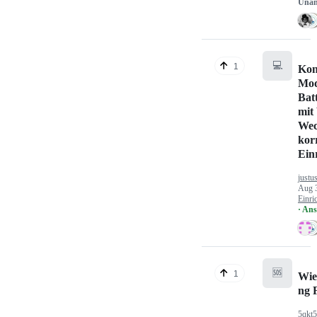
Unan
💻
1
Kon
Mod
Bat
mit
Wec
kor
Ein
justu
Aug 
Einri
· An
🆘
1
Wie
ng 
5qkt