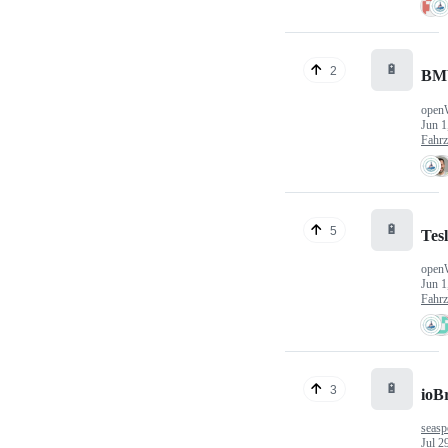
🔋
2
BM
open
Jun 1
Fahr
🔋
5
Tes
open
Jun 1
Fahr
🔋
3
ioB
seasp
Jul 2