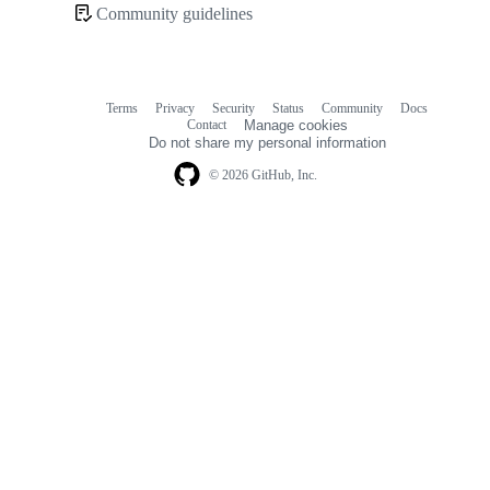
Community guidelines
Community
links
Terms
Privacy
Security
Status
Community
Docs
Footer
Footer
Contact
Manage cookies
navigation
Do not share my personal information
© 2026 GitHub, Inc.