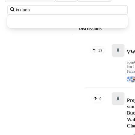
Search
all
discussions
Discussions
🔋
13
VW
open
Jun 1
Fahr
🔋
0
Pro
von
Buc
Wal
Clo