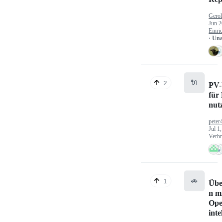
Gerol
Jun 2
Einri
· Un
🔌
2
PV-
für
nut
peter
Jul 1
Verbr
🚗
1
Übe
n mi
Ope
inte