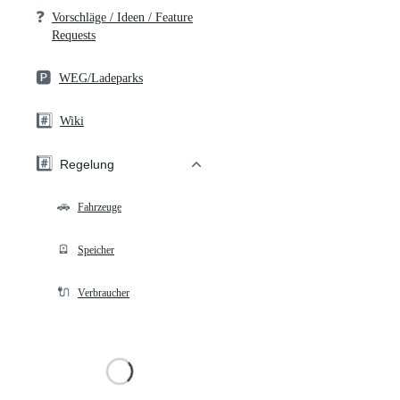
❓
Vorschläge / Ideen / Feature
Requests
🅿️
WEG/Ladeparks
#️⃣
Wiki
#️⃣
Regelung
🚗
Fahrzeuge
🪫
Speicher
🔌
Verbraucher
Loading