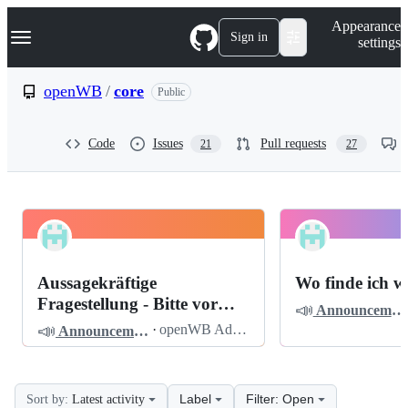
S
Navigation Menu
Appearance
k
Sign in
settings
i
p
t
openWB
/
core
Public
o
c
o
Code
Issues
Pull requests
21
27
n
t
e
n
t
openWB
Pinned
core
Discussions
Aussagekräftige
Wo finde ich w
Discussions
Fragestellung - Bitte vor
📣
Announcements
dem Posten lesen
📣
·
openWB Admin
Announcements
Label
Filter: Open
Sort by:
Latest activity