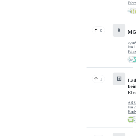
Fahr
🔋
0
MG
open
Jun 1
Fahr
#️⃣
1
Lad
bei
Elr
AB-
Jun 2
Hard