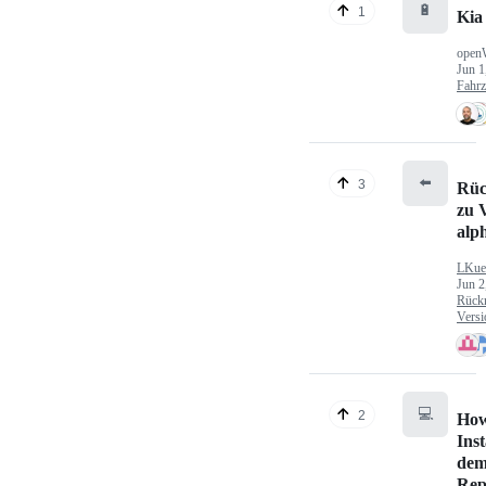
🔋
1
Kia
open
Jun 1
Fahr
⬅️
3
Rüc
zu V
alp
LKue
Jun 2
Rück
Versi
💻
2
How
Inst
dem
Rep