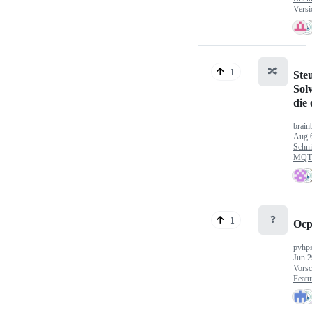
Versi
🔀
1
Ste
Sol
die
brain
Aug 
Schni
MQTT
❓
1
Ocp
pvhp
Jun 2
Vorsc
Featu