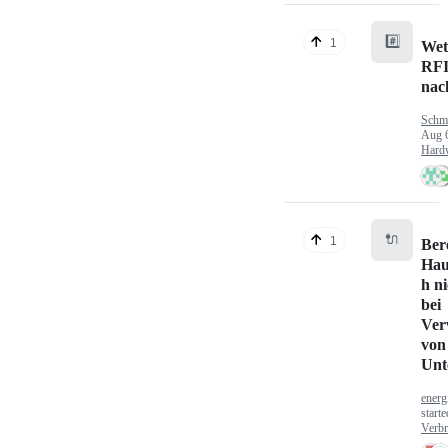
#️⃣
1
Wet
RFI
nac
Schm
Aug 
Hard
🔌
1
Ber
Hau
h n
bei
Ver
von
Unt
energ
start
Verbr