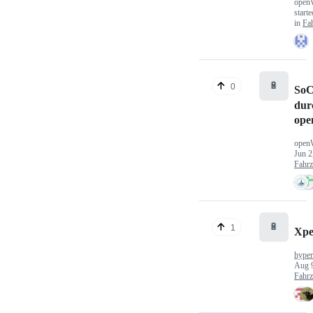
open
start
in
Fa
🔋
0
SoC
dur
ope
open
Jun 2
Fahr
🔋
1
Xp
hype
Aug 
Fahr