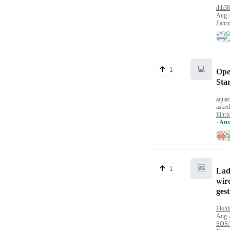
dth3
Aug 
Fahr
💻
1
Ope
Sta
aquac
aske
Einri
· An
🆘
1
Lad
wir
gest
Flohl
Aug 
SOS/