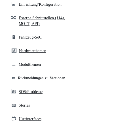
💻
Einrichtung/Konfiguration
🔀
Externe Schnittstellen (§14a,
MQTT, API)
🔋
Fahrzeug-SoC
#️⃣
Hardwarethemen
↔️
Modulthemen
⬅️
Rückmeldungen zu Versionen
🆘
SOS/Probleme
📖
Stories
📺
Userinterfaces