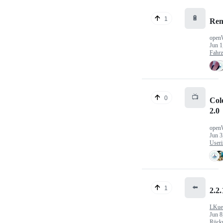
🔋
1
Ren
open
Jun 1
Fahr
📺
0
Col
2.0
open
Jun 3
Useri
⬅️
1
2.2.
LKue
Jun 8
Rück