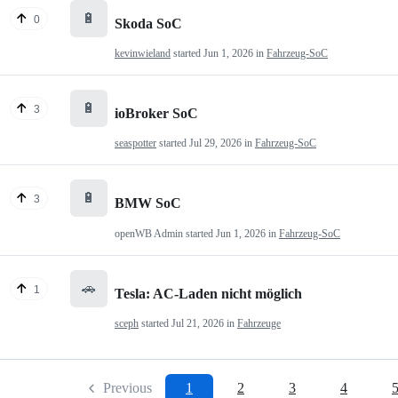
🔋
0
Skoda SoC
kevinwieland
started
Jun 1, 2026
in
Fahrzeug-SoC
🔋
3
ioBroker SoC
seaspotter
started
Jul 29, 2026
in
Fahrzeug-SoC
🔋
3
BMW SoC
openWB Admin
started
Jun 1, 2026
in
Fahrzeug-SoC
🚗
1
Tesla: AC-Laden nicht möglich
sceph
started
Jul 21, 2026
in
Fahrzeuge
Previous
1
2
3
4