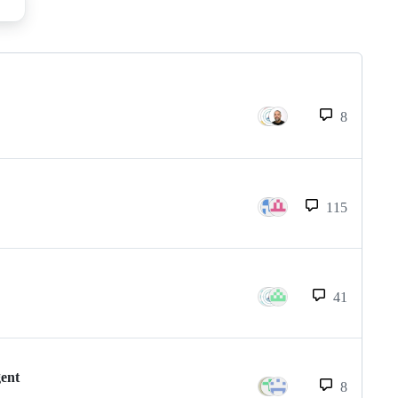
8
115
41
gent
8