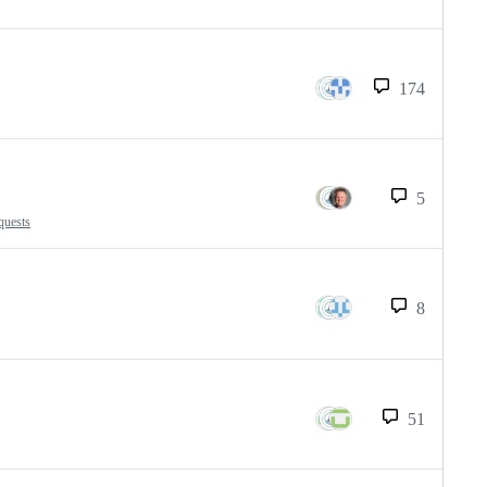
174
5
quests
8
51