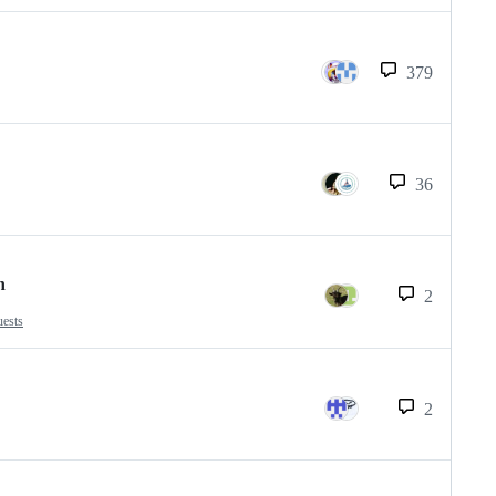
379
36
n
2
uests
2