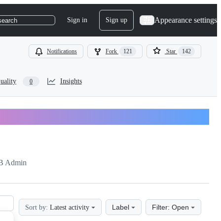
Appearance settings
Sign in
Sign up
search
Notifications
Fork
121
Star
142
uality
Insights
0
B Admin
Label
Filter: Open
Sort by:
Latest activity