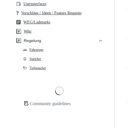
📺
Userinterfaces
❓
Vorschläge / Ideen / Feature Requests
🅿️
WEG/Ladeparks
#️⃣
Wiki
#️⃣
Regelung
🚗
Fahrzeuge
🪫
Speicher
🔌
Verbraucher
Loading
Community guidelines
Community
links