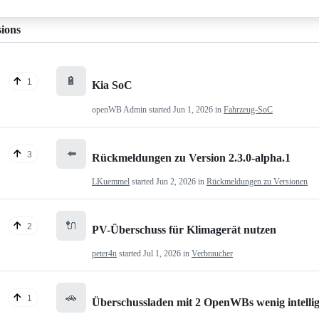
sions
🔋
1
Kia SoC
openWB Admin
started
Jun 1, 2026
in
Fahrzeug-SoC
⬅️
3
Rückmeldungen zu Version 2.3.0-alpha.1
LKuemmel
started
Jun 2, 2026
in
Rückmeldungen zu Versionen
🔌
2
PV-Überschuss für Klimagerät nutzen
peter4n
started
Jul 1, 2026
in
Verbraucher
🚗
1
Überschussladen mit 2 OpenWBs wenig intelli