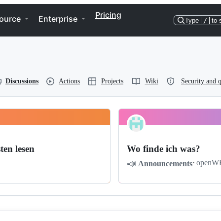
Pricing
ource
Enterprise
Type
/
to 
Discussions
Actions
Projects
Wiki
Security and q
ten lesen
Wo finde ich was?
📣
·
openW
Announcements