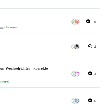
10
ion
· Answered
4
on Wechselrichter - korrekte
4
nswered
6