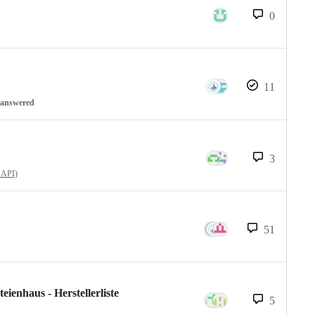
0
11
nanswered
3
 API)
51
enhaus - Herstellerliste
5