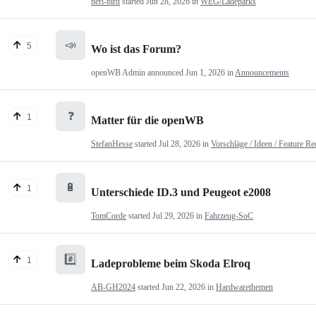
heri-bird
started
Jun 28, 2026
in
WEG/Ladeparks
📣
5
Wo ist das Forum?
openWB Admin
announced
Jun 1, 2026
in
Announcements
❓
1
Matter für die openWB
StefanHesse
started
Jul 28, 2026
in
Vorschläge / Ideen / Feature Re
🔋
1
Unterschiede ID.3 und Peugeot e2008
TomCorde
started
Jul 29, 2026
in
Fahrzeug-SoC
#️⃣
1
Ladeprobleme beim Skoda Elroq
AB-GH2024
started
Jun 22, 2026
in
Hardwarethemen