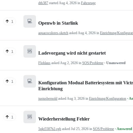
dth387
started
Aug 4, 2026
in
Fahrzeuge
💻
1
Openwb in Starlink
aquacocolores-sketch
asked
Aug 4, 2026
in
Einrichtung/Konfigurat
🆘
1
Ladevorgang wird nicht gestartet
Flohlaus
asked
Aug 2, 2026
in
SOS/Probleme
· Unanswered
💻
1
Konfiguration Modual Batteriesystem mit Victr
Einrichtung
justusbernold
asked
Aug 3, 2026
in
Einrichtung/Konfiguration
· A
🆘
1
Wiederherstellung Fehler
5qkt5587b2-rgb
asked
Jul 25, 2026
in
SOS/Probleme
· Answered