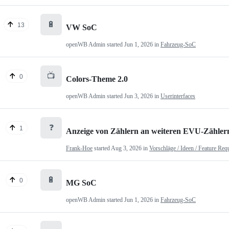
🔋
13
VW SoC
openWB Admin
started
Jun 1, 2026
in
Fahrzeug-SoC
📺
0
Colors-Theme 2.0
openWB Admin
started
Jun 3, 2026
in
Userinterfaces
❓
1
Anzeige von Zählern an weiteren EVU-Zähler
Frank-Hoe
started
Aug 3, 2026
in
Vorschläge / Ideen / Feature Req
🔋
0
MG SoC
openWB Admin
started
Jun 1, 2026
in
Fahrzeug-SoC