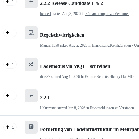
⬅️
1
2.2.2 Release Candidate 1 & 2
benderl
started
Aug 3, 2026
in
Rückmeldungen zu Versionen
💻
1
Regelschwierigkeiten
ManuelT550
asked
Aug 2, 2026
in
Einrichtung/Konfiguration
· U
🔀
1
Lademodus via MQTT schreiben
dth387
started
Aug 1, 2026
in
Externe Schnittstellen (§14a, MQTT,
⬅️
1
2.2.1
LKuemmel
started
Jun 8, 2026
in
Rückmeldungen zu Versionen
🅿️
1
Förderung von Ladeinfrastruktur im Mehrpartei