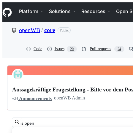
S
Navigation Menu
k
Platform
Solutions
Resources
Open S
i
p
t
openWB
/
core
Public
o
c
o
n
Code
Issues
Pull requests
20
24
t
e
n
t
Pinned
openWB
Discussions
core
Aussagekräftige Fragestellung - Bitte vor dem Pos
Discussions
📣
·
openWB Admin
Announcements
Search
all