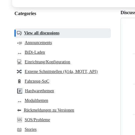
discussions
Discus
Categories
Categories,
most
helpful,
View all discussions
and
📣
Announcements
community
↔️
BiDi-Laden
links
💻
Einrichtung/Konfiguration
🔀
Externe Schnittstellen (§14a, MQTT, API)
🔋
Fahrzeug-SoC
#️⃣
Hardwarethemen
↔️
Modulthemen
⬅️
Rückmeldungen zu Versionen
🆘
SOS/Probleme
📖
Stories