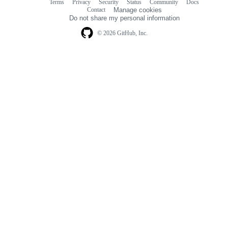
Terms
Privacy
Security
Status
Community
Docs
Footer
Footer
Contact
Manage cookies
navigation
Do not share my personal information
© 2026 GitHub, Inc.