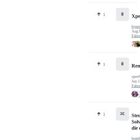
🔋
1
Xp
hype
Aug 
Fahr
🔋
1
Ren
open
Jun 1
Fahr
🔀
1
Ste
Sol
die
brain