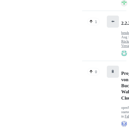
⬅️
1
2.2.
bende
Aug 
Rück
Versi
🔋
0
Pro
von
Buc
Wal
Clo
open
start
in
Fa