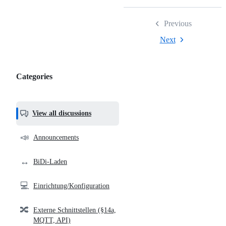
Previous
Next
Categories
Categories,
most
helpful,
View all discussions
and
community
📣
Announcements
links
↔️
BiDi-Laden
💻
Einrichtung/Konfiguration
🔀
Externe Schnittstellen (§14a,
MQTT, API)