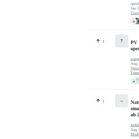
open
Jun 3
Useri
❓
1
PV 
op
seasp
Aug 
Vorsc
Featu
↔️
1
Nat
sma
ab 2
iot4al
Aug 
Modu