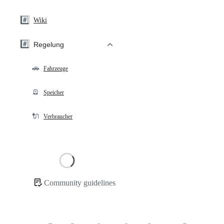
#️⃣
Wiki
#️⃣
Regelung
🚗
Fahrzeuge
🪫
Speicher
🔌
Verbraucher
Loading
Community guidelines
Community
links