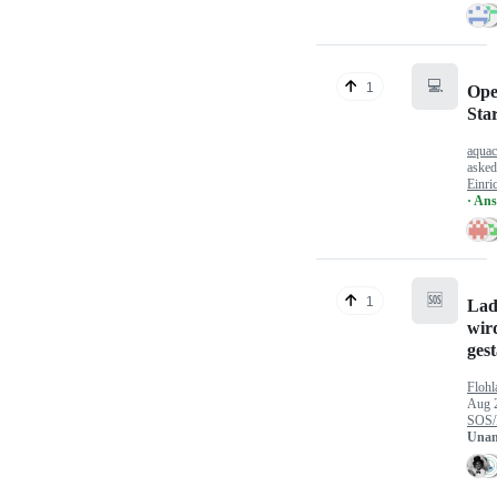
💻
1
Ope
Sta
aquac
aske
Einri
· An
🆘
1
Lad
wir
gest
Flohl
Aug 
SOS/
Unan