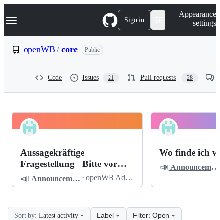
S
Navigation Menu
Appearance
k
Sign in
settings
i
p
t
openWB
/
core
Public
o
c
o
Code
Issues
Pull requests
21
28
n
t
e
n
t
openWB
Pinned
core
Discussions
Aussagekräftige
Wo finde ich w
Discussions
Fragestellung - Bitte vor
📣
Announcements
dem Posten lesen
📣
·
openWB Admin
Announcements
Label
Filter: Open
Sort by:
Latest activity