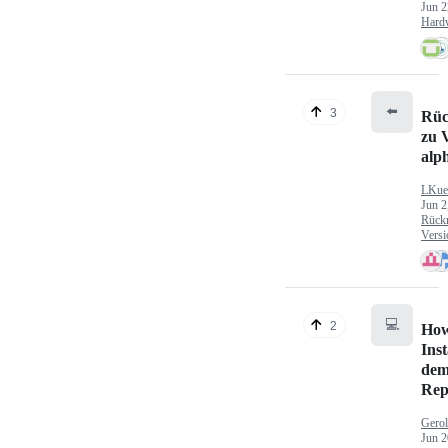
Jun 2
Hard
⬅️
3
Rüc
zu V
alp
LKue
Jun 2
Rück
Versi
💻
2
How
Inst
dem
Rep
Gerol
Jun 2