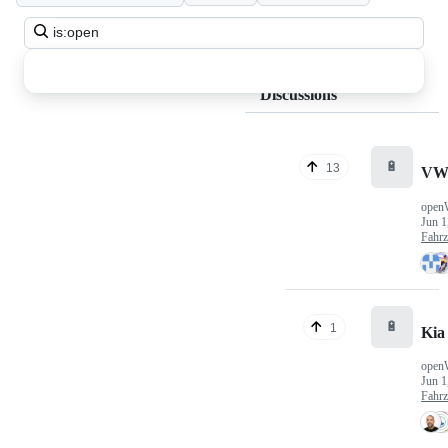
Search
all
discussions
Discussions
🔋
13
VW
open
Jun 1
Fahr
🔋
1
Kia
open
Jun 1
Fahr