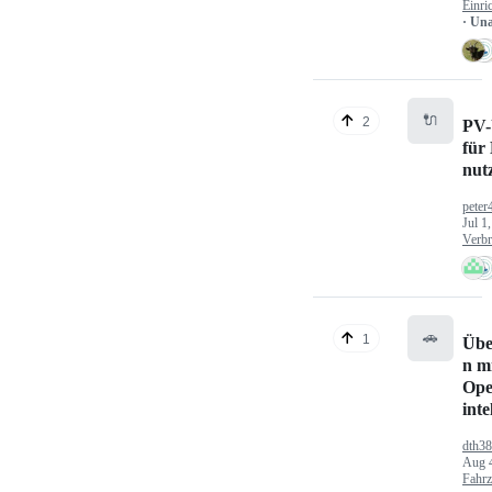
Einri
· Un
🔌
2
PV-
für
nut
peter
Jul 1
Verbr
🚗
1
Übe
n mi
Ope
inte
dth3
Aug 
Fahr