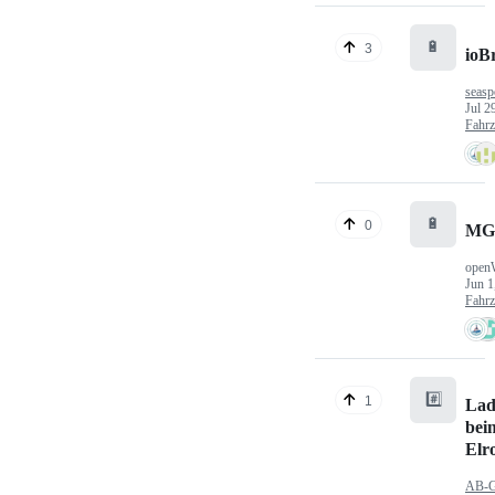
🔋
3
ioB
seasp
Jul 2
Fahr
🔋
0
MG
open
Jun 1
Fahr
#️⃣
1
Lad
bei
Elr
AB-