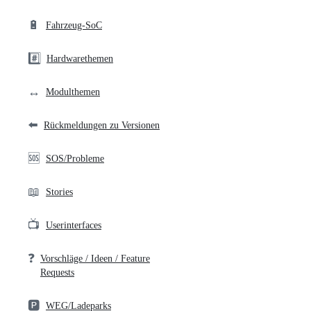
🔋
Fahrzeug-SoC
#️⃣
Hardwarethemen
↔️
Modulthemen
⬅️
Rückmeldungen zu Versionen
🆘
SOS/Probleme
📖
Stories
📺
Userinterfaces
❓
Vorschläge / Ideen / Feature
Requests
🅿️
WEG/Ladeparks