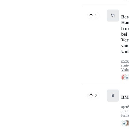
🔌
1
Ber
Hau
h n
bei
Ver
von
Unt
energ
start
Verbr
🔋
2
BM
open
Jun 1
Fahr