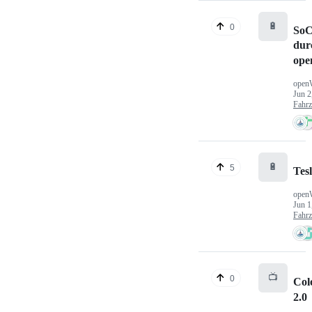
🔋
0
SoC
dur
ope
open
Jun 2
Fahr
🔋
5
Tes
open
Jun 1
Fahr
📺
0
Col
2.0