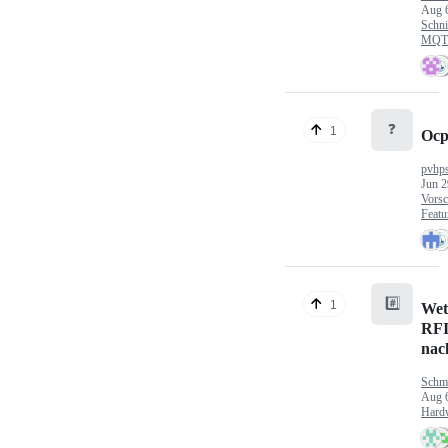
Aug 
Schni
MQTT
❓
1
Ocp
pvhp
Jun 2
Vorsc
Featu
#️⃣
1
Wet
RFI
nac
Schm
Aug 
Hard