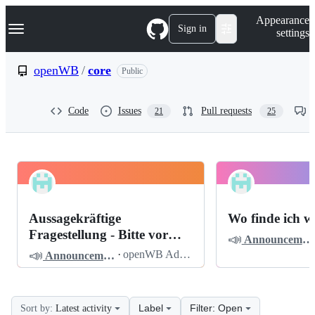
S
Navigation Menu
Appearance
k
Sign in
settings
i
p
t
openWB
/
core
Public
o
c
o
Code
Issues
Pull requests
21
25
n
t
e
n
t
openWB
Pinned
core
Discussions
Aussagekräftige
Wo finde ich w
Discussions
Fragestellung - Bitte vor
📣
Announcements
dem Posten lesen
📣
·
openWB Admin
Announcements
Label
Filter: Open
Sort by:
Latest activity