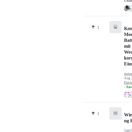
Unan
💻
1
Kon
Mod
Bat
mit
Wec
kor
Ein
justu
Aug 
Einri
· An
🆘
1
Wie
ng 
5qkt