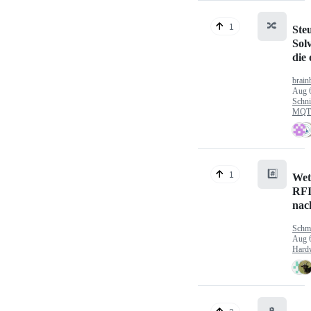
🔀
1
Ste
Sol
die
brain
Aug 
Schni
MQTT
#️⃣
1
Wet
RFI
nac
Schm
Aug 
Hard