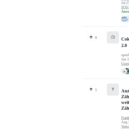
Jul 2
SOS/
Answ
📺
0
Col
2.0
open
Jun 3
Useri
❓
1
Anz
Zäh
wei
Zäh
Fran
Aug 
Vorsc