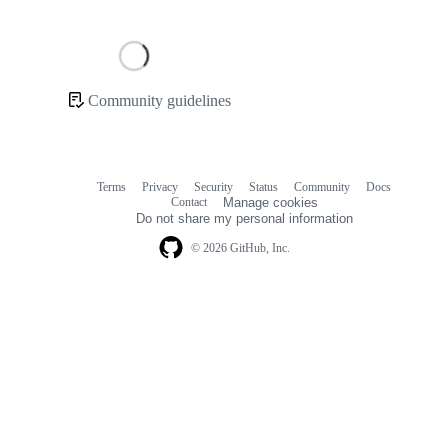
Loading
Community guidelines
Community
links
Terms
Privacy
Security
Status
Community
Docs
Footer
Footer
Contact
Manage cookies
navigation
Do not share my personal information
© 2026 GitHub, Inc.