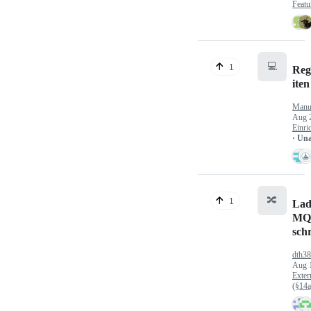
Featu
💻
1
Reg
iten
Manu
Aug 
Einri
· Un
🔀
1
Lad
MQ
sch
dth3
Aug 
Exter
(§14