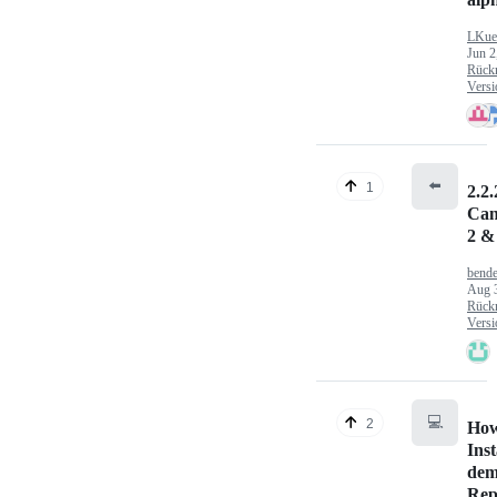
LKue
Jun 2
Rück
Versi
⬅️
1
2.2.
Can
2 &
bende
Aug 
Rück
Versi
💻
2
How
Inst
dem
Rep