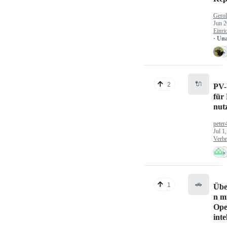
Gerol
Jun 2
Einri
· Un
🔌
2
PV-
für
nut
peter
Jul 1
Verbr
🚗
1
Übe
n mi
Ope
inte