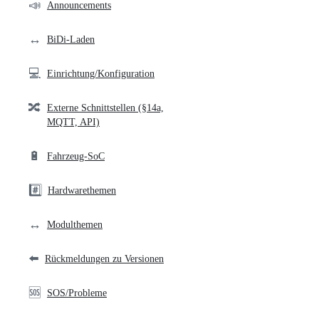
community
📣
Announcements
links
↔️
BiDi-Laden
💻
Einrichtung/Konfiguration
🔀
Externe Schnittstellen (§14a,
MQTT, API)
🔋
Fahrzeug-SoC
#️⃣
Hardwarethemen
↔️
Modulthemen
⬅️
Rückmeldungen zu Versionen
🆘
SOS/Probleme