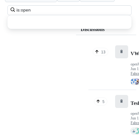
Search
all
discussions
Discussions
🔋
13
VW
open
Jun 1
Fahr
🔋
5
Tes
open
Jun 1
Fahr