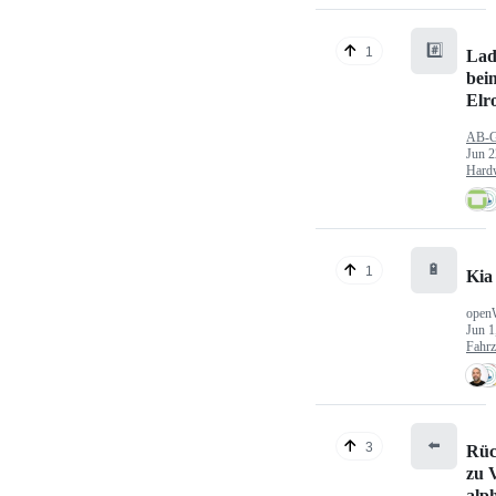
#️⃣
1
Lad
bei
Elr
AB-
Jun 2
Hard
🔋
1
Kia
open
Jun 1
Fahr
⬅️
3
Rüc
zu V
alp