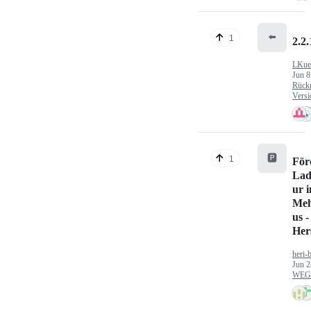
⬅️
1
2.2.
LKue
Jun 8
Rück
Versi
🅿️
1
För
Lad
ur 
Meh
us -
Hers
heri-
Jun 2
WEG/