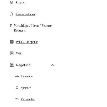
📖
Stories
📺
Userinterfaces
❓
Vorschläge / Ideen / Feature
Requests
🅿️
WEG/Ladeparks
#️⃣
Wiki
#️⃣
Regelung
🚗
Fahrzeuge
🪫
Speicher
🔌
Verbraucher