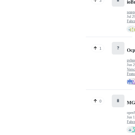
🔋
3
ioB
seasp
Jul 2
Fahr
❓
1
Ocp
pvhp
Jun 2
Vorsc
Featu
🔋
0
MG
open
Jun 1
Fahr