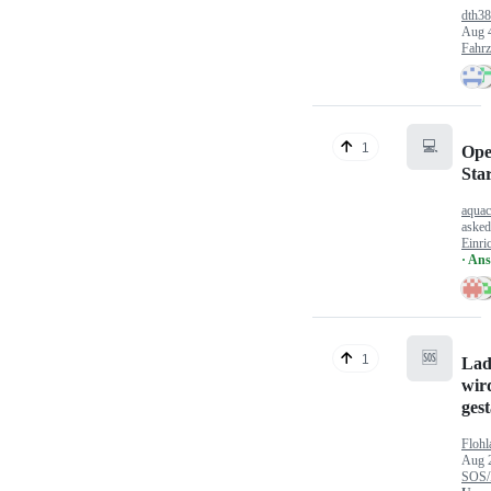
dth3
Aug 
Fahr
💻
1
Ope
Sta
aquac
aske
Einri
· An
🆘
1
Lad
wir
gest
Flohl
Aug 
SOS/