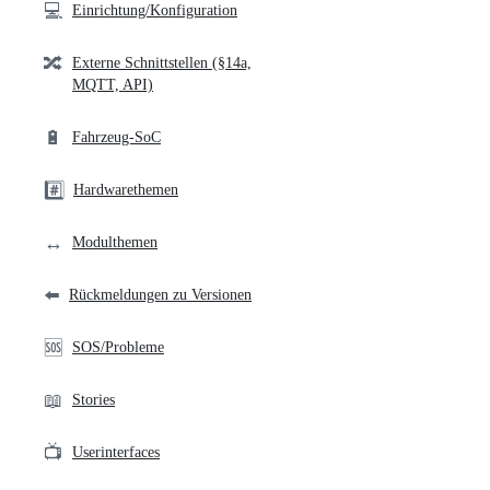
💻
Einrichtung/Konfiguration
🔀
Externe Schnittstellen (§14a,
MQTT, API)
🔋
Fahrzeug-SoC
#️⃣
Hardwarethemen
↔️
Modulthemen
⬅️
Rückmeldungen zu Versionen
🆘
SOS/Probleme
📖
Stories
📺
Userinterfaces