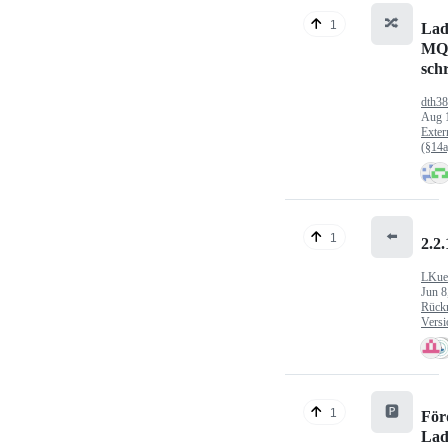
🔀
1
Lad
MQ
sch
dth3
Aug 
Exter
(§14
⬅️
1
2.2.
LKue
Jun 8
Rück
Versi
🅿️
1
För
Lad