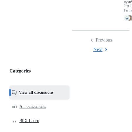
open
Jun 1
Fahr
Previous
Next
Categories
Categories,
most
helpful,
View all discussions
and
community
📣
Announcements
links
↔️
BiDi-Laden