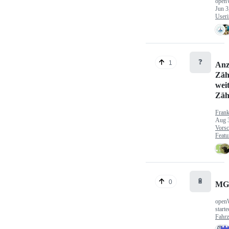
open
Jun 3
Useri
❓
1
Anz
Zäh
wei
Zäh
Fran
Aug 
Vorsc
Featu
🔋
0
MG
open
start
Fahr