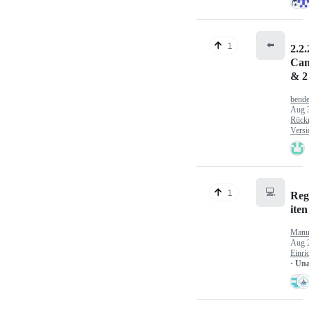
⬅️
1
2.2.
Can
& 2
bende
Aug 
Rück
Versi
💻
1
Reg
iten
Manu
Aug 
Einri
· Un