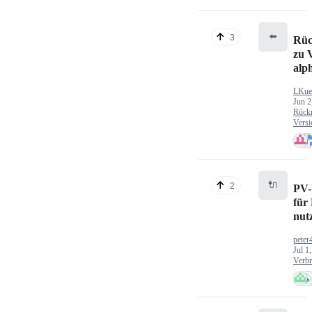
⬅️
3
Rüc
zu V
alp
LKue
Jun 2
Rück
Versi
🔌
2
PV-
für
nut
peter
Jul 1
Verbr