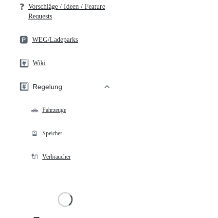
❓
Vorschläge / Ideen / Feature
Requests
🅿️
WEG/Ladeparks
#️⃣
Wiki
#️⃣
Regelung
🚗
Fahrzeuge
🪫
Speicher
🔌
Verbraucher
Loading