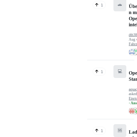
🚗
1
Übe
n mi
Ope
inte
dth3
Aug 
Fahr
💻
1
Ope
Sta
aquac
aske
Einri
· An
🆘
1
Lad