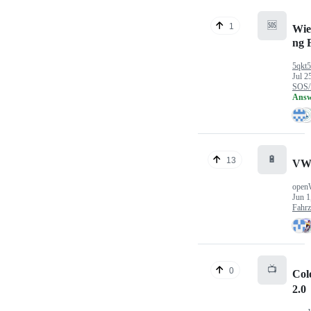
🆘
1
Wie
ng 
5qkt
Jul 2
SOS/
Answ
🔋
13
VW
open
Jun 1
Fahr
📺
0
Col
2.0