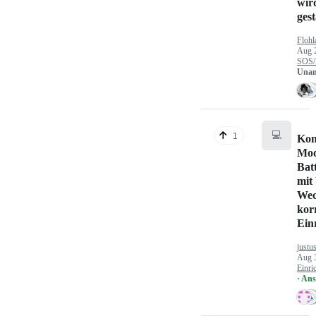
wir
gest
Flohl
Aug 
SOS/
Unan
💻
1
Kon
Mod
Bat
mit
Wec
kor
Ein
justu
Aug 
Einri
· An