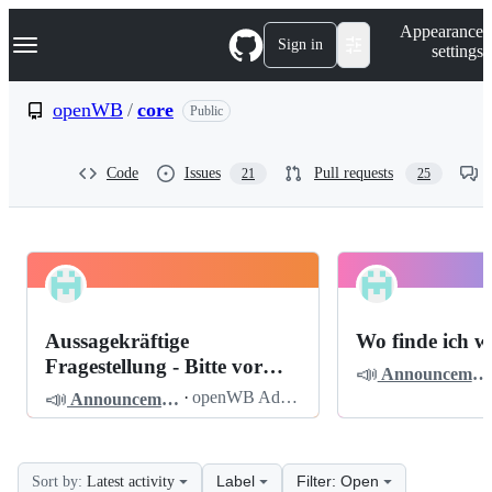
S
Navigation Menu
Appearance
k
Sign in
settings
i
p
t
openWB
/
core
Public
o
c
o
Code
Issues
Pull requests
21
25
n
t
e
n
t
openWB
Pinned
core
Discussions
Aussagekräftige
Wo finde ich w
Discussions
Fragestellung - Bitte vor
📣
Announcements
dem Posten lesen
📣
·
openWB Admin
Announcements
Label
Filter: Open
Sort by:
Latest activity