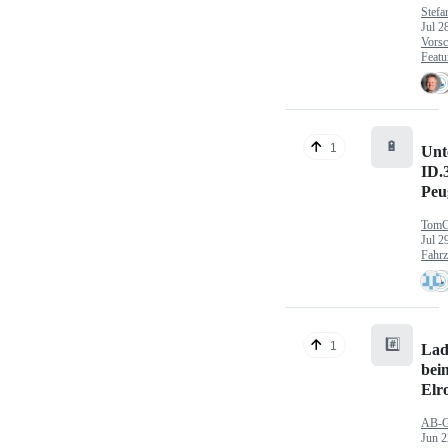
Stefa
Jul 2
Vorsc
Featu
🔋
1
Unt
ID.
Peu
TomC
Jul 2
Fahr
#️⃣
1
Lad
bei
Elr
AB-
Jun 2