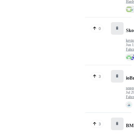
Hard
🔋
0
Sko
kevin
Jun 1
Fahr
🔋
3
ioB
seasp
Jul 2
Fahr
🔋
3
BM