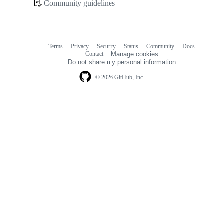
Community guidelines
Community
links
Terms
Privacy
Security
Status
Community
Docs
Footer
Footer
Contact
Manage cookies
navigation
Do not share my personal information
© 2026 GitHub, Inc.