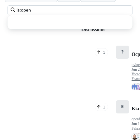
Search
all
discussions
Discussions
❓
1
Ocp
pvhp
Jun 2
Vorsc
Featu
🔋
1
Kia
open
Jun 1
Fahr