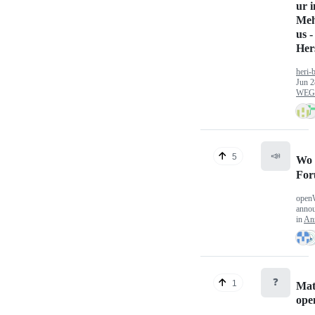
ur 
Meh
us -
Hers
heri-
Jun 2
WEG/
📣
5
Wo 
Fo
open
anno
in
An
❓
1
Mat
op