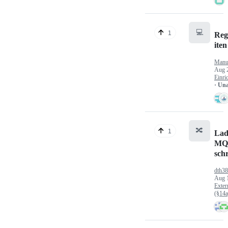
💻
1
Reg
iten
Manu
Aug 
Einri
· Un
🔀
1
Lad
MQ
sch
dth3
Aug 
Exter
(§14