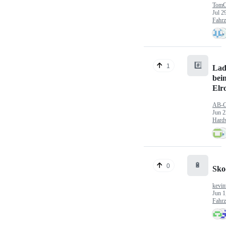
TomC
Jul 2
Fahr
#️⃣
1
Lad
bei
Elr
AB-
Jun 2
Hard
🔋
0
Sko
kevin
Jun 1
Fahr