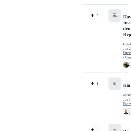
💻
2
How
Inst
dem
Rep
Gerol
Jun 2
Einri
· Un
🔋
1
Kia
open
Jun 1
Fahr
⬅️
3