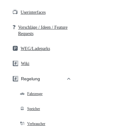
📺
Userinterfaces
❓
Vorschläge / Ideen / Feature
Requests
🅿️
WEG/Ladeparks
#️⃣
Wiki
#️⃣
Regelung
🚗
Fahrzeuge
🪫
Speicher
🔌
Verbraucher