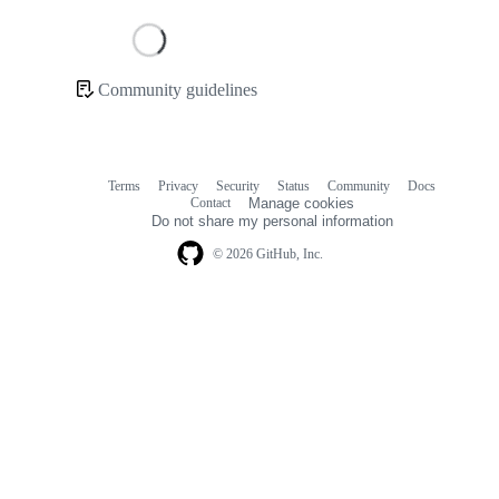
Loading
Community guidelines
Community
links
Terms
Privacy
Security
Status
Community
Docs
Footer
Footer
Contact
Manage cookies
navigation
Do not share my personal information
© 2026 GitHub, Inc.