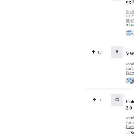
ng 
5qkt
Jul 2
SOS/
Answ
🔋
13
VW
open
Jun 1
Fahr
📺
0
Col
2.0
open
Jun 3
Useri