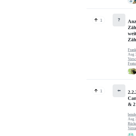
❓
1
Anz
Zäh
wei
Zäh
Fran
Aug 
Vorsc
Featu
⬅️
1
2.2.
Can
& 2
bende
Aug 
Rück
Versi