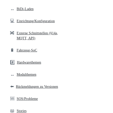
links
↔️
BiDi-Laden
💻
Einrichtung/Konfiguration
🔀
Externe Schnittstellen (§14a,
MQTT, API)
🔋
Fahrzeug-SoC
#️⃣
Hardwarethemen
↔️
Modulthemen
⬅️
Rückmeldungen zu Versionen
🆘
SOS/Probleme
📖
Stories