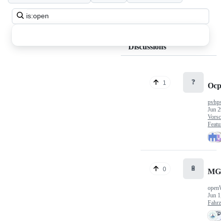
Search
all
discussions
Discussions
❓
1
Ocp
pvhp
Jun 2
Vorsc
Featu
🔋
0
MG
open
Jun 1
Fahr