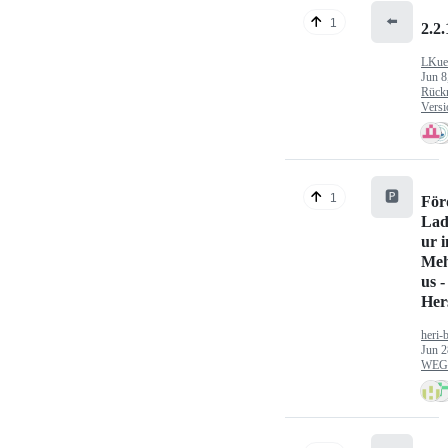
⬅️
1
2.2.
LKue
Jun 8
Rück
Versi
🅿️
1
För
Lad
ur 
Meh
us -
Hers
heri-
Jun 2
WEG/