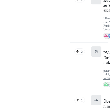
Rüc
zu V
alp
LKue
Jun 2
Rück
Versi
🔌
2
PV-
für
nut
peter
Jul 1
Verbr
🚗
1
Übe
n mi