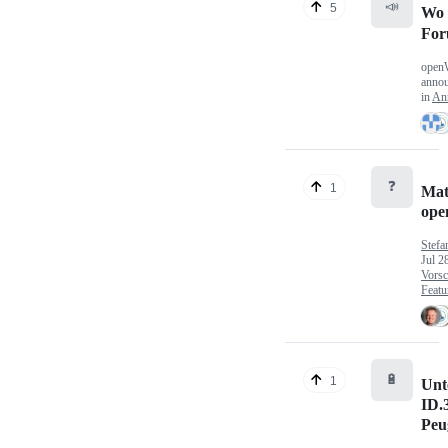
📣
5
Wo 
Fo
open
anno
in
An
❓
1
Mat
op
Stefa
Jul 2
Vorsc
Featu
🔋
1
Unt
ID.
Peu