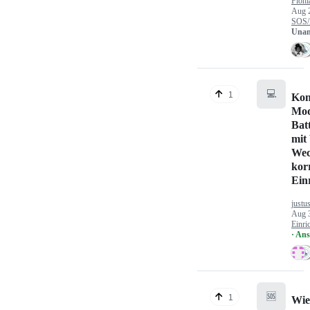
Flohl
Aug 
SOS/
Unan
💻
1
Kon
Mod
Bat
mit
Wec
kor
Ein
justu
Aug 
Einri
· An
🆘
1
Wie