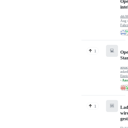
Ope
inte
dth3
Aug 
Fahr
💻
1
Ope
Sta
aquac
aske
Einri
· An
🆘
1
Lad
wir
gest