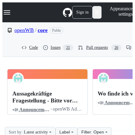
S
Navigation Menu
Appearance
k
Sign in
settings
i
p
t
openWB
/
core
Public
o
c
o
Code
Issues
Pull requests
21
26
n
t
e
n
t
openWB
Pinned
core
Discussions
Aussagekräftige
Wo finde ich w
Discussions
Fragestellung - Bitte vor
📣
Announcements
dem Posten lesen
📣
·
openWB Admin
Announcements
Label
Filter: Open
Sort by:
Latest activity