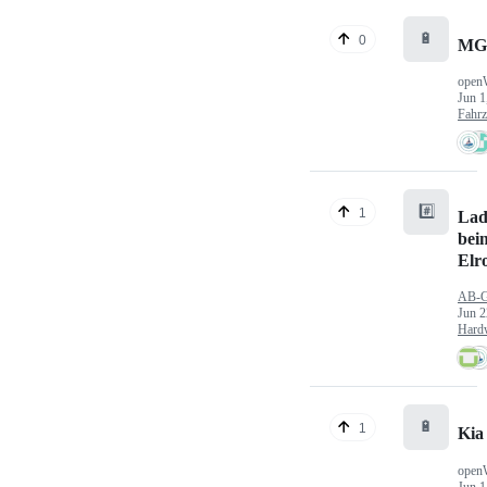
🔋
0
MG
open
Jun 1
Fahr
#️⃣
1
Lad
bei
Elr
AB-
Jun 2
Hard
🔋
1
Kia
open
Jun 1