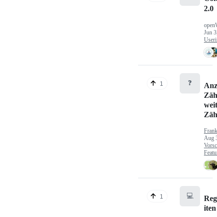
2.0
open
Jun 3
Useri
❓
1
Anz
Zäh
wei
Zäh
Fran
Aug 
Vorsc
Featu
💻
1
Reg
iten