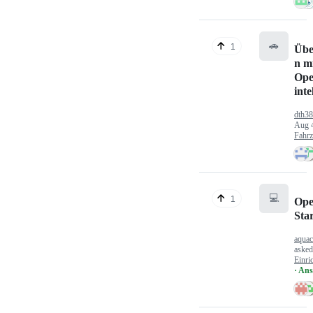
🚗
1
Übe
n mi
Ope
inte
dth3
Aug 
Fahr
💻
1
Ope
Sta
aquac
aske
Einri
· An