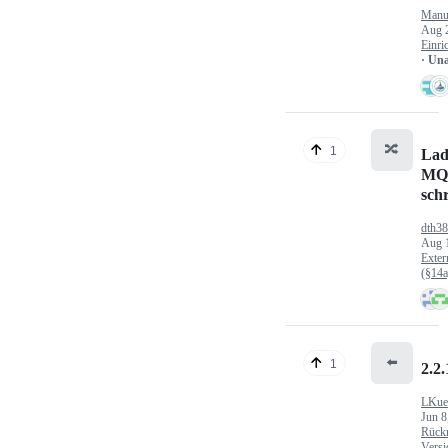
Manu
Aug 
Einri
· Un
🔀
1
Lad
MQ
sch
dth3
Aug 
Exter
(§14
⬅️
1
2.2.
LKue
Jun 8
Rück
Versi