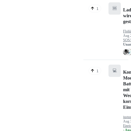
🆘
1
Lad
wir
gest
Flohl
Aug 
SOS/
Unan
💻
1
Kon
Mod
Bat
mit
Wec
kor
Ein
justu
Aug 
Einri
· An