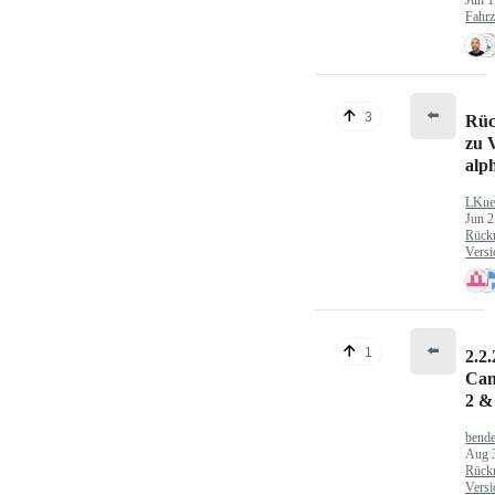
Fahr
⬅️
3
Rüc
zu V
alp
LKue
Jun 2
Rück
Versi
⬅️
1
2.2.
Can
2 &
bende
Aug 
Rück
Versi