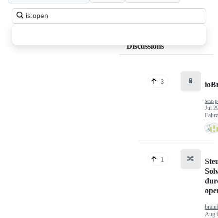
Search
all
discussions
Discussions
🔋
3
ioB
seasp
Jul 2
Fahr
🔀
1
Ste
Sol
dur
op
brain
Aug 