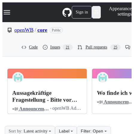
S
Navigation Menu
Appearance
k
Sign in
settings
i
p
t
openWB
/
core
Public
o
c
o
Code
Issues
Pull requests
21
25
n
t
e
n
t
openWB
Pinned
core
Discussions
Aussagekräftige
Wo finde ich w
Discussions
Fragestellung - Bitte vor
📣
Announcements
dem Posten lesen
📣
·
openWB Admin
Announcements
Label
Filter: Open
Sort by:
Latest activity