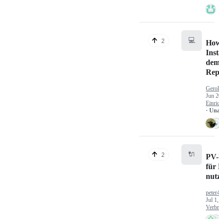
💻
2
How
Inst
dem
Rep
Gerol
Jun 2
Einri
· Un
🔌
2
PV-
für
nut
peter
Jul 1
Verbr