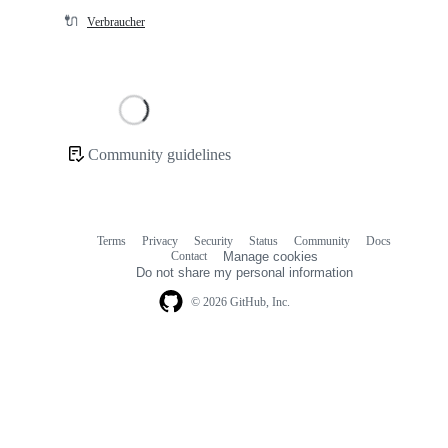
🔌
Verbraucher
Loading
Community guidelines
Community
links
Terms
Privacy
Security
Status
Community
Docs
Footer
Footer
Contact
Manage cookies
navigation
Do not share my personal information
© 2026 GitHub, Inc.