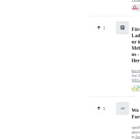
🅿️
1
För
Lad
ur 
Meh
us -
Hers
heri-
Jun 2
WEG/
📣
5
Wo 
Fo
open
anno
in
An