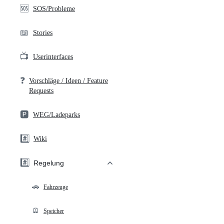
🆘
SOS/Probleme
📖
Stories
📺
Userinterfaces
❓
Vorschläge / Ideen / Feature
Requests
🅿️
WEG/Ladeparks
#️⃣
Wiki
#️⃣
Regelung
🚗
Fahrzeuge
🪫
Speicher