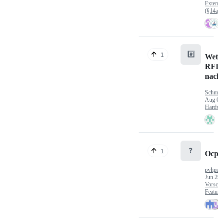
Exter
(§14
#️⃣
1
Wet
RFI
nac
Schm
Aug 
Hard
❓
1
Ocp
pvhp
Jun 2
Vorsc
Featu