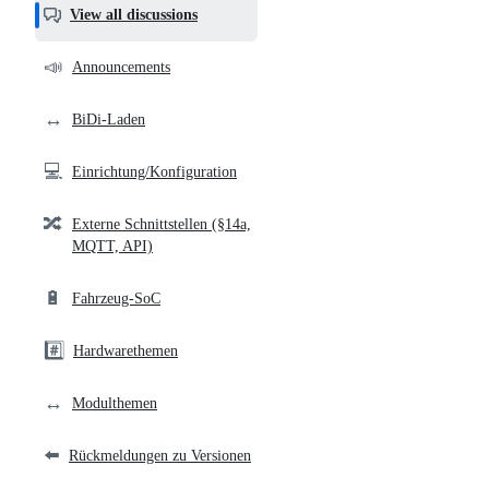
helpful,
View all discussions
and
community
📣
Announcements
links
↔️
BiDi-Laden
💻
Einrichtung/Konfiguration
🔀
Externe Schnittstellen (§14a,
MQTT, API)
🔋
Fahrzeug-SoC
#️⃣
Hardwarethemen
↔️
Modulthemen
⬅️
Rückmeldungen zu Versionen