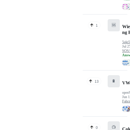
🆘
1
Wie
ng 
5qkt
Jul 2
SOS/
Answ
🔋
13
VW
open
Jun 1
Fahr
📺
0
Col