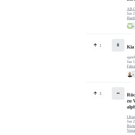
AB-
Jun 2
Hard
🔋
1
Kia
open
Jun 1
Fahr
⬅️
3
Rüc
zu V
alp
LKue
Jun 2
Rück
Versi