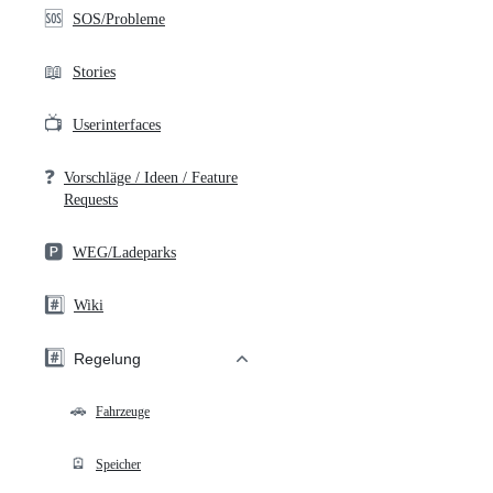
🆘
SOS/Probleme
📖
Stories
📺
Userinterfaces
❓
Vorschläge / Ideen / Feature
Requests
🅿️
WEG/Ladeparks
#️⃣
Wiki
#️⃣
Regelung
🚗
Fahrzeuge
🪫
Speicher