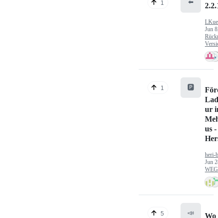
⬅️
1
2.2.
LKue
Jun 8
Rück
Versi
🅿️
1
För
Lad
ur 
Meh
us -
Hers
heri-
Jun 2
WEG/
📣
5
Wo 