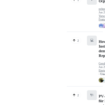
Ocp
pvhp
Jun 2
Vorsc
Featu
💻
2
How
Inst
dem
Rep
Gerol
Jun 2
Einri
· Un
🔌
2
PV-
für