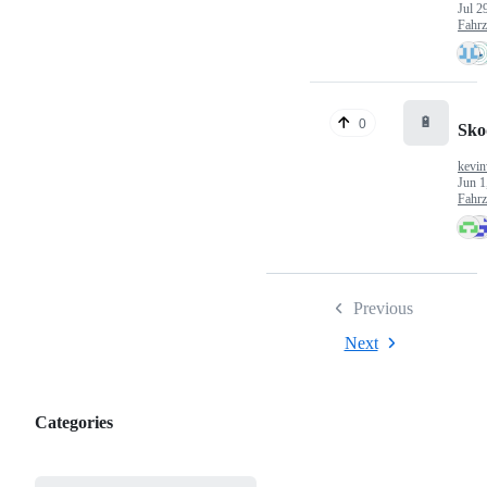
Jul 2
Fahr
🔋
0
Sko
kevin
Jun 1
Fahr
Previous
Next
Categories
Categories,
most