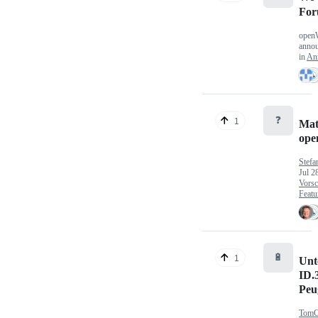
Fo
open
anno
in
An
❓
1
Mat
op
Stefa
Jul 2
Vorsc
Featu
🔋
1
Unt
ID.
Peu
TomC