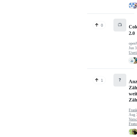
📺
0
Col
2.0
open
Jun 3
Useri
❓
1
Anz
Zäh
wei
Zäh
Fran
Aug 
Vorsc
Featu