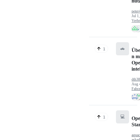
nut
peter
Jul 1
Verbr
🚗
1
Übe
n mi
Ope
inte
dth3
Aug 
Fahr
💻
1
Ope
Sta
aquac
aske