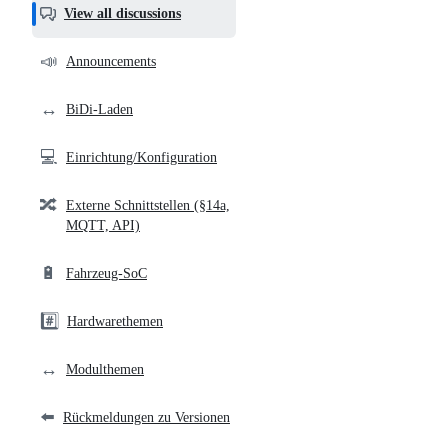
helpful,
View all discussions
and
community
📣
Announcements
links
↔️
BiDi-Laden
💻
Einrichtung/Konfiguration
🔀
Externe Schnittstellen (§14a,
MQTT, API)
🔋
Fahrzeug-SoC
#️⃣
Hardwarethemen
↔️
Modulthemen
⬅️
Rückmeldungen zu Versionen