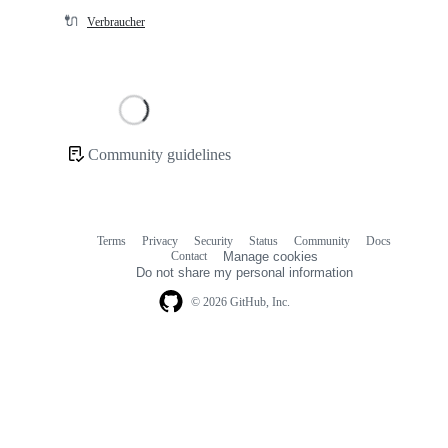
🔌
Verbraucher
Loading
Community guidelines
Community
links
Terms
Privacy
Security
Status
Community
Docs
Footer
Footer
Contact
Manage cookies
navigation
Do not share my personal information
© 2026 GitHub, Inc.