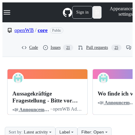
S
Navigation Menu
Appearance
k
Sign in
settings
i
p
t
openWB
/
core
Public
o
c
o
Code
Issues
Pull requests
21
25
n
t
e
n
t
openWB
Pinned
core
Discussions
Aussagekräftige
Wo finde ich w
Discussions
Fragestellung - Bitte vor
📣
Announcements
dem Posten lesen
📣
·
openWB Admin
Announcements
Label
Filter: Open
Sort by:
Latest activity