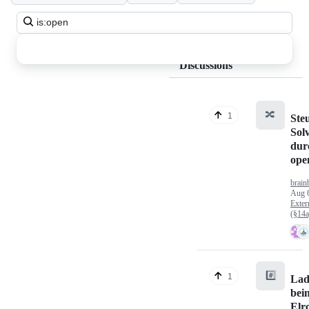
Search
all
discussions
Discussions
🔀
1
Ste
Sol
dur
op
brain
Aug 
Exter
(§14
#️⃣
1
Lad
bei
Elr