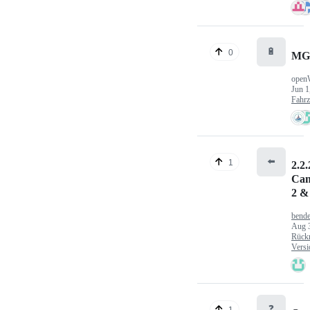
🔋
0
MG
open
Jun 1
Fahr
⬅️
1
2.2.
Can
2 &
bende
Aug 
Rück
Versi
❓
1