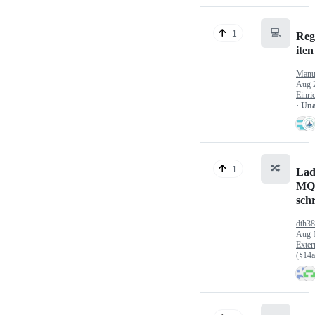
💻
1
Reg
iten
Manu
Aug 
Einri
· Un
🔀
1
Lad
MQ
sch
dth3
Aug 
Exter
(§14