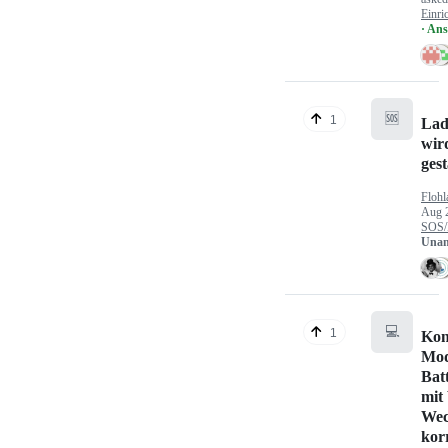
Einri
· An
🆘
1
Lad
wir
gest
Flohl
Aug 
SOS/
Unan
💻
1
Kon
Mod
Bat
mit
Wec
kor