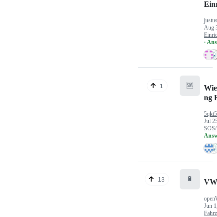
Ein
justu
Aug 
Einri
· An
🆘
1
Wie
ng 
5qkt
Jul 2
SOS/
Answ
🔋
13
VW
open
Jun 1
Fahr