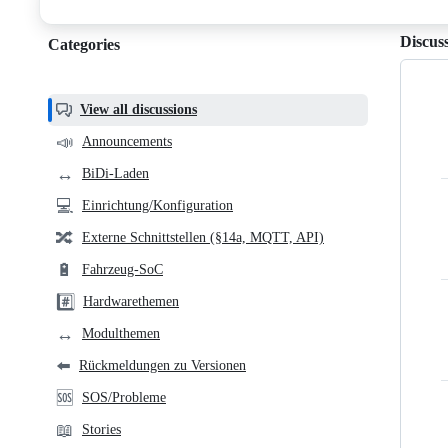
discussions
Discus
Categories
Categories,
most
helpful,
View all discussions
and
📣
Announcements
community
↔️
BiDi-Laden
links
💻
Einrichtung/Konfiguration
🔀
Externe Schnittstellen (§14a, MQTT, API)
🔋
Fahrzeug-SoC
#️⃣
Hardwarethemen
↔️
Modulthemen
⬅️
Rückmeldungen zu Versionen
🆘
SOS/Probleme
📖
Stories