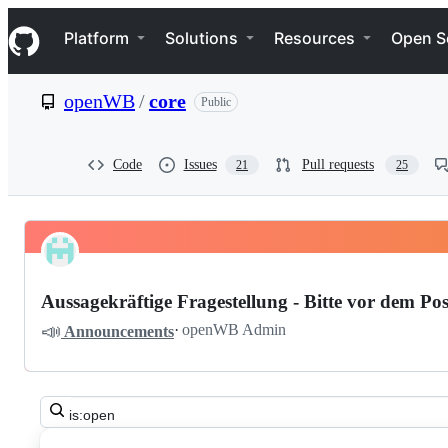
S
Navigation Menu
k
Platform
Solutions
Resources
Open S
i
p
t
openWB
/
core
Public
o
c
o
n
Code
Issues
Pull requests
21
25
t
e
n
t
Pinned
openWB
Discussions
core
Aussagekräftige Fragestellung - Bitte vor dem Pos
Discussions
📣
·
openWB Admin
Announcements
Search
all