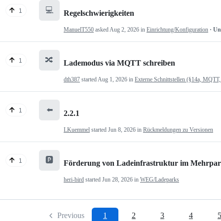
💻
1
Regelschwierigkeiten
ManuelT550
asked
Aug 2, 2026
in
Einrichtung/Konfiguration
· U
🔀
1
Lademodus via MQTT schreiben
dth387
started
Aug 1, 2026
in
Externe Schnittstellen (§14a, MQTT,
⬅️
1
2.2.1
LKuemmel
started
Jun 8, 2026
in
Rückmeldungen zu Versionen
🅿️
1
Förderung von Ladeinfrastruktur im Mehrpartei
heri-bird
started
Jun 28, 2026
in
WEG/Ladeparks
Previous
1
2
3
4