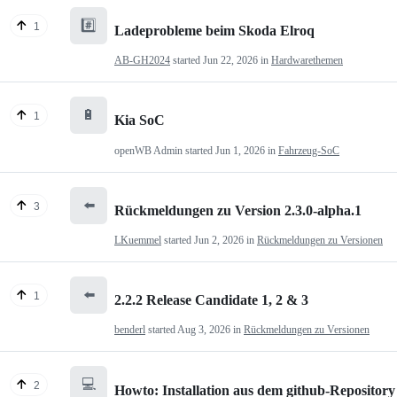
#️⃣
1
Ladeprobleme beim Skoda Elroq
AB-GH2024
started
Jun 22, 2026
in
Hardwarethemen
🔋
1
Kia SoC
openWB Admin
started
Jun 1, 2026
in
Fahrzeug-SoC
⬅️
3
Rückmeldungen zu Version 2.3.0-alpha.1
LKuemmel
started
Jun 2, 2026
in
Rückmeldungen zu Versionen
⬅️
1
2.2.2 Release Candidate 1, 2 & 3
benderl
started
Aug 3, 2026
in
Rückmeldungen zu Versionen
💻
2
Howto: Installation aus dem github-Repository