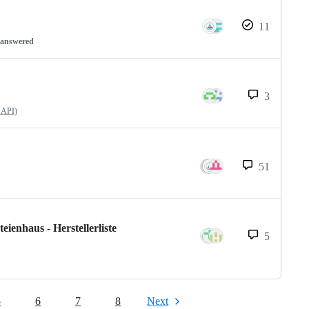
11
nanswered
3
 API)
51
enhaus - Herstellerliste
5
5
6
7
8
Next