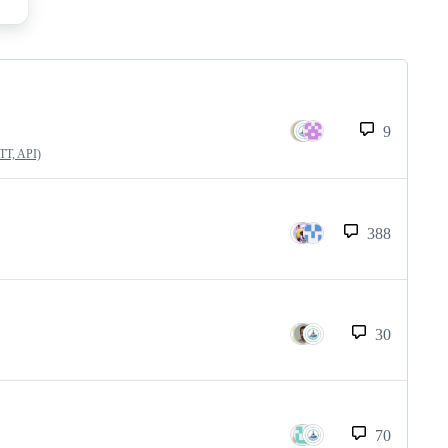
9
QTT, API)
388
30
70