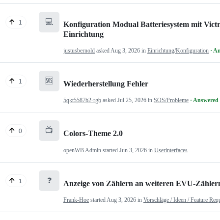
💻
1
Konfiguration Modual Batteriesystem mit Victr
Einrichtung
justusbernold
asked
Aug 3, 2026
in
Einrichtung/Konfiguration
· A
🆘
1
Wiederherstellung Fehler
5qkt5587b2-rgb
asked
Jul 25, 2026
in
SOS/Probleme
· Answered
📺
0
Colors-Theme 2.0
openWB Admin
started
Jun 3, 2026
in
Userinterfaces
❓
1
Anzeige von Zählern an weiteren EVU-Zähler
Frank-Hoe
started
Aug 3, 2026
in
Vorschläge / Ideen / Feature Req