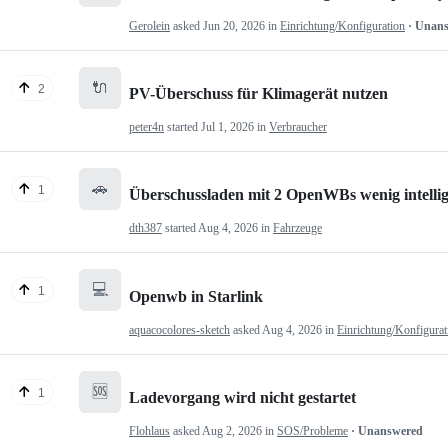
Gerolein
asked
Jun 20, 2026
in
Einrichtung/Konfiguration
· Unan
🔌
2
PV-Überschuss für Klimagerät nutzen
peter4n
started
Jul 1, 2026
in
Verbraucher
🚗
1
Überschussladen mit 2 OpenWBs wenig intelli
dth387
started
Aug 4, 2026
in
Fahrzeuge
💻
1
Openwb in Starlink
aquacocolores-sketch
asked
Aug 4, 2026
in
Einrichtung/Konfigurat
🆘
1
Ladevorgang wird nicht gestartet
Flohlaus
asked
Aug 2, 2026
in
SOS/Probleme
· Unanswered