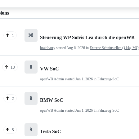
sions
🔀
1
Steuerung WP Solvis Lea durch die openWB
brainbarry
started
Aug 6, 2026
in
Externe Schnittstellen (§14a, M
🔋
13
VW SoC
openWB Admin
started
Jun 1, 2026
in
Fahrzeug-SoC
🔋
2
BMW SoC
openWB Admin
started
Jun 1, 2026
in
Fahrzeug-SoC
🔋
5
Tesla SoC