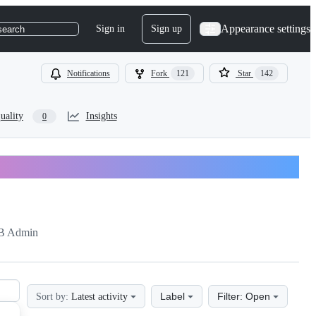
Appearance settings
Sign in
Sign up
search
Notifications
Fork
121
Star
142
uality
Insights
0
B Admin
Label
Filter: Open
Sort by:
Latest activity