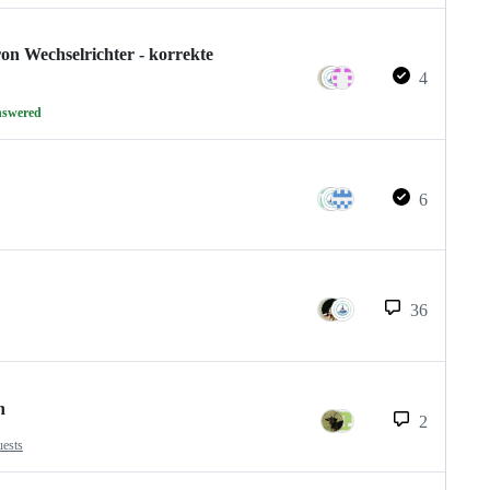
on Wechselrichter - korrekte
4
nswered
6
36
n
2
uests