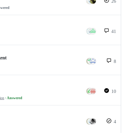
26
swered
41
gent
8
10
ion
· Answered
4