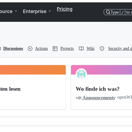
Pricing
ource
Enterprise
Type
/
to 
Discussions
Actions
Projects
Wiki
Security and q
ten lesen
Wo finde ich was?
📣
·
openW
Announcements