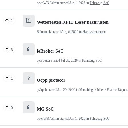
openWB Admin
started
Jun 1, 2026
in
Fahrzeug-SoC
#️⃣
1
Wetterfesten RFID Leser nachrüsten
Schmattek
started
Aug 6, 2026
in
Hardwarethemen
🔋
3
ioBroker SoC
seaspotter
started
Jul 29, 2026
in
Fahrzeug-SoC
❓
1
Ocpp protocol
pvhpsb
started
Jun 29, 2026
in
Vorschläge / Ideen / Feature Reques
🔋
0
MG SoC
openWB Admin
started
Jun 1, 2026
in
Fahrzeug-SoC