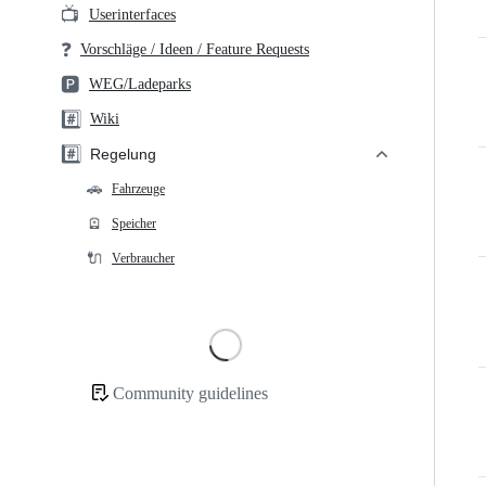
📺
Userinterfaces
❓
Vorschläge / Ideen / Feature Requests
🅿️
WEG/Ladeparks
#️⃣
Wiki
#️⃣
Regelung
🚗
Fahrzeuge
🪫
Speicher
🔌
Verbraucher
Loading
Community guidelines
Community
links