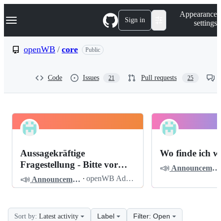
S
Navigation Menu
Appearance
k
Sign in
settings
i
p
t
openWB
/
core
Public
o
c
o
Code
Issues
Pull requests
21
25
n
t
e
n
t
openWB
Pinned
core
Discussions
Aussagekräftige
Wo finde ich w
Discussions
Fragestellung - Bitte vor
📣
Announcements
dem Posten lesen
📣
·
openWB Admin
Announcements
Label
Filter: Open
Sort by:
Latest activity