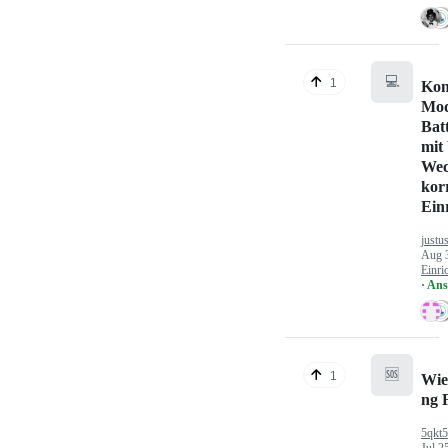
💻
1
Kon
Mod
Bat
mit
Wec
kor
Ein
justu
Aug 
Einri
· An
🆘
1
Wie
ng 
5qkt