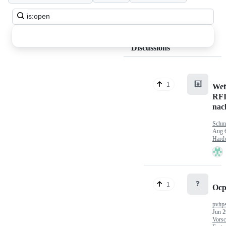
Search
all
discussions
Discussions
#️⃣
1
Wet
RFI
nac
Schm
Aug 
Hard
❓
1
Ocp
pvhp
Jun 2
Vorsc