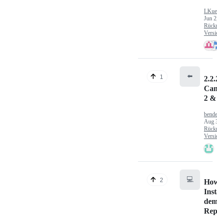
LKue
Jun 2
Rück
Versi
⬅️
1
2.2.
Can
2 &
bende
Aug 
Rück
Versi
💻
2
How
Inst
dem
Rep