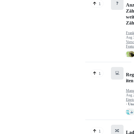
❓
1
Anz
Zäh
wei
Zäh
Fran
Aug 
Vorsc
Featu
💻
1
Reg
iten
Manu
Aug 
Einri
· Un
🔀
1
Lad