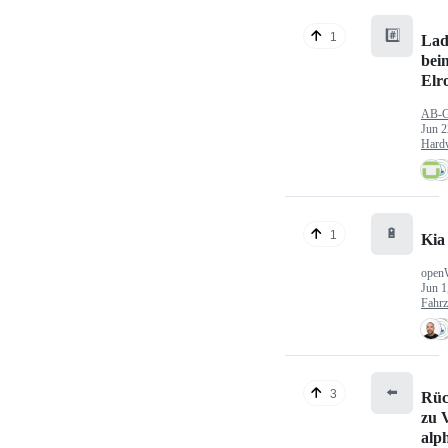
#️⃣
1
Lad
bei
Elr
AB-
Jun 2
Hard
🔋
1
Kia
open
Jun 1
Fahr
⬅️
3
Rüc
zu V
alp