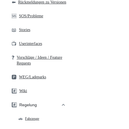
⬅️
Rückmeldungen zu Versionen
🆘
SOS/Probleme
📖
Stories
📺
Userinterfaces
❓
Vorschläge / Ideen / Feature
Requests
🅿️
WEG/Ladeparks
#️⃣
Wiki
#️⃣
Regelung
🚗
Fahrzeuge