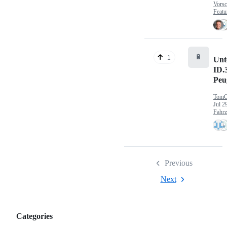
Vorsc
Featu
🔋
1
Unt
ID.
Peu
TomC
Jul 2
Fahr
Previous
Next
Categories
Categories,