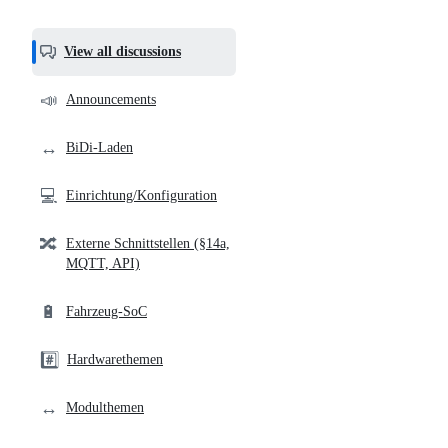
most
helpful,
View all discussions
and
community
📣
Announcements
links
↔️
BiDi-Laden
💻
Einrichtung/Konfiguration
🔀
Externe Schnittstellen (§14a,
MQTT, API)
🔋
Fahrzeug-SoC
#️⃣
Hardwarethemen
↔️
Modulthemen