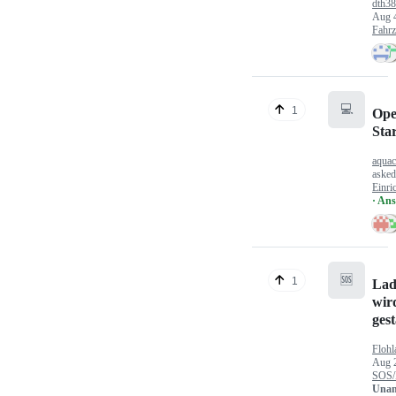
dth3
Aug 
Fahr
💻
1
Ope
Sta
aquac
aske
Einri
· An
🆘
1
Lad
wir
gest
Flohl
Aug 
SOS/
Unan