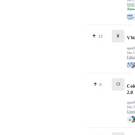
Jul 2
SOS/
Answ
🔋
13
VW
open
Jun 1
Fahr
📺
0
Col
2.0
open
Jun 3
Useri