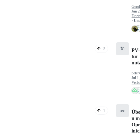
Gerol
Jun 2
Einri
· Un
🔌
2
PV-
für
nut
peter
Jul 1
Verbr
🚗
1
Übe
n mi
Ope
inte