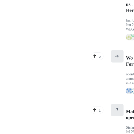
us -
Hers
heri-
Jun 2
WEG/
📣
5
Wo 
Fo
open
anno
in
An
❓
1
Mat
op
Stefa
Jul 2