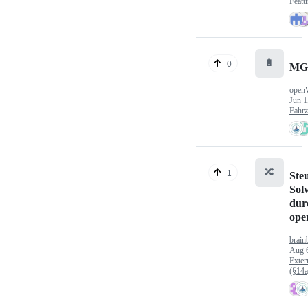
Featu
🔋
0
MG
open
Jun 1
Fahr
🔀
1
Ste
Sol
dur
op
brain
Aug 
Exter
(§14