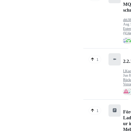
MQ
sch
dth3
Aug 
Exter
(§14
⬅️
1
2.2.
LKue
Jun 8
Rück
Versi
🅿️
1
För
Lad
ur 
Meh