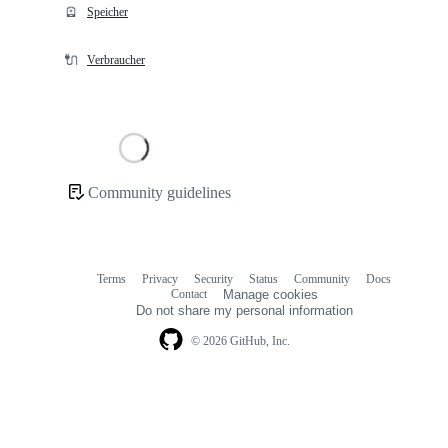
🪫
Speicher
🔌
Verbraucher
Loading
Community guidelines
Community
links
Terms
Privacy
Security
Status
Community
Docs
Footer
Footer
Contact
Manage cookies
navigation
Do not share my personal information
© 2026 GitHub, Inc.