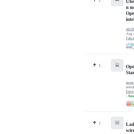
1
Übe
n mi
Ope
inte
dth3
Aug 
Fahr
💻
1
Ope
Sta
aquac
aske
Einri
· An
🆘
1
Lad
wir