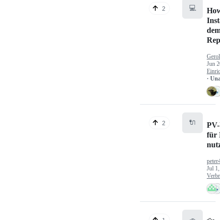
💻
2
How
Inst
dem
Rep
Gerol
Jun 2
Einri
· Un
🔌
2
PV-
für
nut
peter
Jul 1
Verbr
🚗