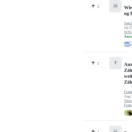
🆘
1
Wie
ng 
5qkt
Jul 2
SOS/
Answ
❓
1
Anz
Zäh
wei
Zäh
Fran
Aug 
Vorsc
Featu
💻
1