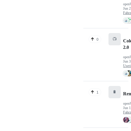
open
Jun 2
Fahr
📺
0
Col
2.0
open
Jun 3
Useri
🔋
1
Ren
open
Jun 1
Fahr