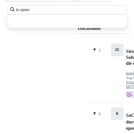
Search
all
discussions
Discussions
🔀
1
Ste
Sol
die
brain
Aug 
Schni
MQTT
🔋
0
SoC
dur
ope