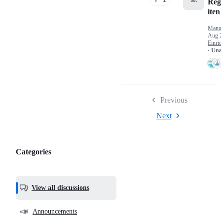
Reg
iten
Manu
Aug 
Einri
· Un
Previous
Next
Categories
Categories,
most
helpful,
View all discussions
and
community
📣
Announcements