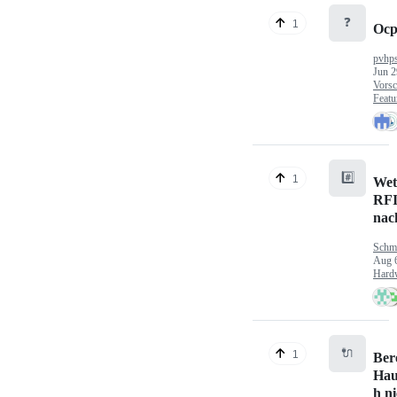
❓
1
Ocp
pvhp
Jun 2
Vorsc
Featu
#️⃣
1
Wet
RFI
nac
Schm
Aug 
Hard
🔌
1
Ber
Hau
h n