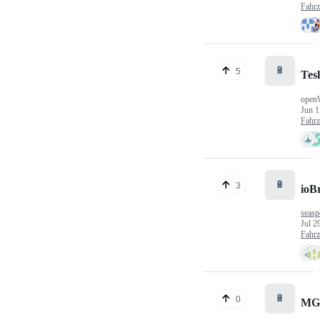
Fahr
🔋
5
Tes
open
Jun 1
Fahr
🔋
3
ioB
seasp
Jul 2
Fahr
🔋
0
MG