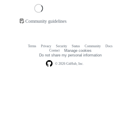
Loading
Community guidelines
Community
links
Terms
Privacy
Security
Status
Community
Docs
Footer
Footer
Contact
Manage cookies
navigation
Do not share my personal information
© 2026 GitHub, Inc.