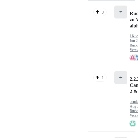
⬅️
3
Rüc
zu V
alp
LKue
Jun 2
Rück
Versi
⬅️
1
2.2.
Can
2 &
bende
Aug 
Rück
Versi