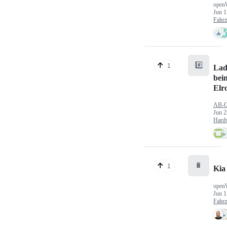
open
Jun 1
Fahr
#️⃣
1
Lad
bei
Elr
AB-
Jun 2
Hard
🔋
1
Kia
open
Jun 1
Fahr