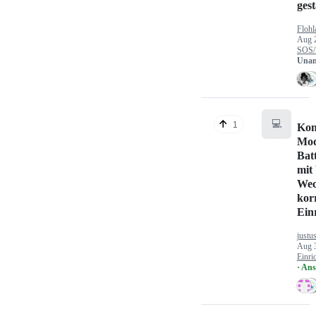
gest
Flohl
Aug 
SOS/
Unan
💻
1
Kon
Mod
Bat
mit
Wec
kor
Ein
justu
Aug 
Einri
· An