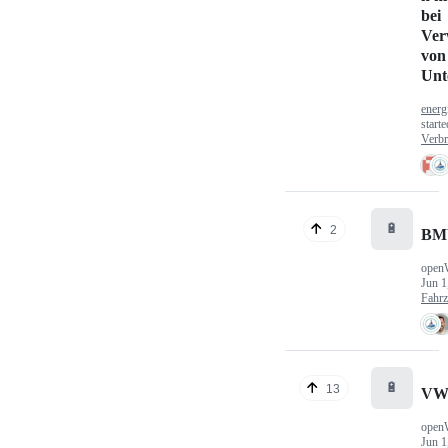
bei
Ver
von
Unt
energ
start
Verbr
🔋
2
BM
open
Jun 1
Fahr
🔋
13
VW
open
Jun 1