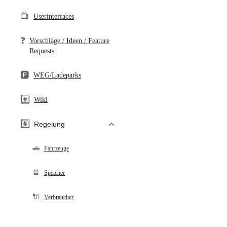
📺
Userinterfaces
❓
Vorschläge / Ideen / Feature
Requests
🅿️
WEG/Ladeparks
#️⃣
Wiki
#️⃣
Regelung
🚗
Fahrzeuge
🪫
Speicher
🔌
Verbraucher