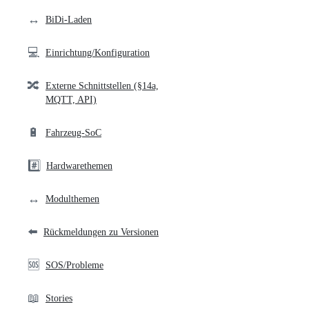
links
↔️
BiDi-Laden
💻
Einrichtung/Konfiguration
🔀
Externe Schnittstellen (§14a,
MQTT, API)
🔋
Fahrzeug-SoC
#️⃣
Hardwarethemen
↔️
Modulthemen
⬅️
Rückmeldungen zu Versionen
🆘
SOS/Probleme
📖
Stories