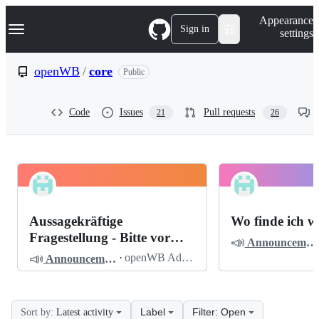
S
Navigation Menu
Appearance
k
Sign in
settings
i
p
t
openWB
/
core
Public
o
c
o
Code
Issues
Pull requests
21
26
n
t
e
n
t
openWB
Pinned
core
Discussions
Aussagekräftige
Wo finde ich w
Discussions
Fragestellung - Bitte vor
📣
Announcements
dem Posten lesen
📣
·
openWB Admin
Announcements
Label
Filter: Open
Sort by:
Latest activity