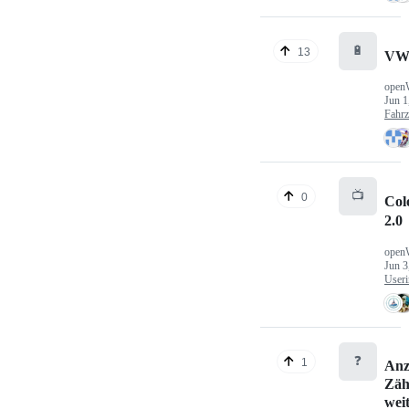
🔋
13
VW
open
Jun 1
Fahr
📺
0
Col
2.0
open
Jun 3
Useri
❓
1
Anz
Zäh
wei