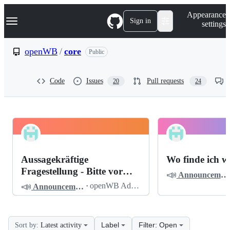
S
Navigation Menu
Appearance
k
Sign in
settings
i
p
t
openWB
/
core
Public
o
c
o
Code
Issues
Pull requests
20
24
n
t
e
n
t
openWB
Pinned
core
Discussions
Aussagekräftige
Wo finde ich w
Discussions
Fragestellung - Bitte vor
📣
Announcements
dem Posten lesen
📣
·
openWB Admin
Announcements
Label
Filter: Open
Sort by:
Latest activity