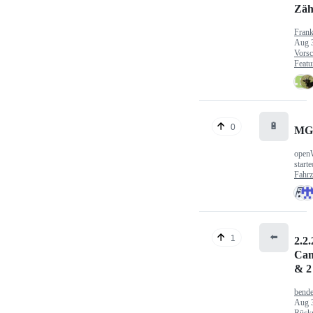
Zäh
Fran
Aug 
Vorsc
Featu
🔋
0
MG
open
start
Fahr
⬅️
1
2.2.
Can
& 2
bende
Aug 
Rück