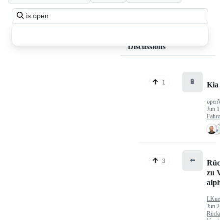
Search
all
discussions
Discussions
🔋
1
Kia
open
Jun 1
Fahr
⬅️
3
Rüc
zu V
alp
LKue
Jun 2
Rück