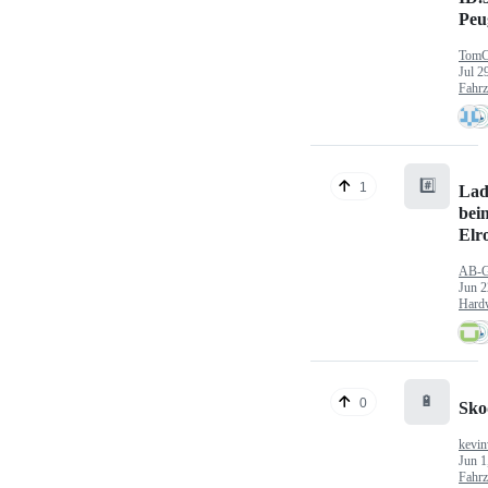
Peu
TomC
Jul 2
Fahr
#️⃣
1
Lad
bei
Elr
AB-
Jun 2
Hard
🔋
0
Sko
kevin
Jun 1
Fahr