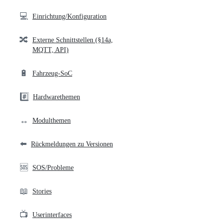
💻
Einrichtung/Konfiguration
🔀
Externe Schnittstellen (§14a,
MQTT, API)
🔋
Fahrzeug-SoC
#️⃣
Hardwarethemen
↔️
Modulthemen
⬅️
Rückmeldungen zu Versionen
🆘
SOS/Probleme
📖
Stories
📺
Userinterfaces