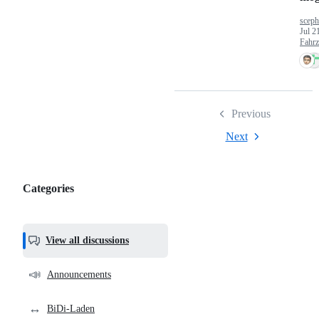
sceph
Jul 2
Fahr
Previous
Next
Categories
Categories,
most
helpful,
View all discussions
and
community
📣
Announcements
links
↔️
BiDi-Laden