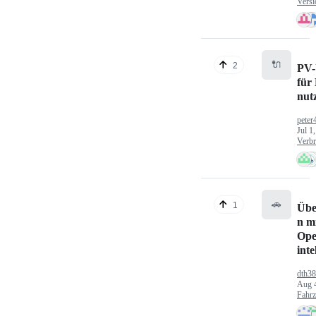
Versi
🔌
2
PV-
für
nut
peter
Jul 1
Verbr
🚗
1
Übe
n mi
Ope
inte
dth3
Aug 
Fahr