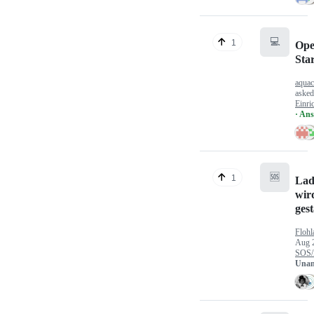
💻
1
Ope
Sta
aquac
aske
Einri
· An
🆘
1
Lad
wir
gest
Flohl
Aug 
SOS/
Unan