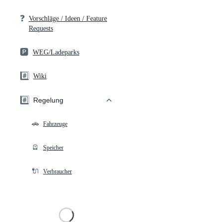
❓
Vorschläge / Ideen / Feature
Requests
🅿️
WEG/Ladeparks
#️⃣
Wiki
#️⃣
Regelung
🚗
Fahrzeuge
🪫
Speicher
🔌
Verbraucher