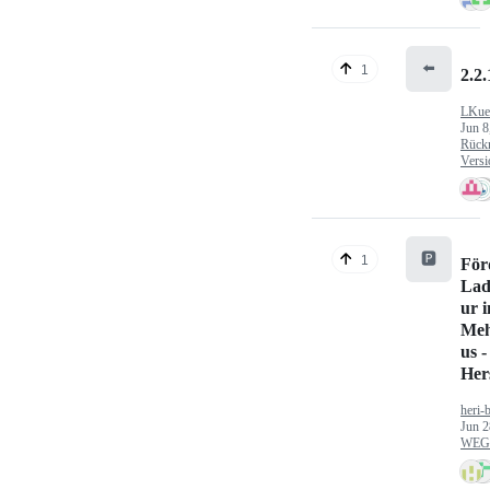
⬅️
1
2.2.
LKue
Jun 8
Rück
Versi
🅿️
1
För
Lad
ur 
Meh
us -
Hers
heri-
Jun 2
WEG/