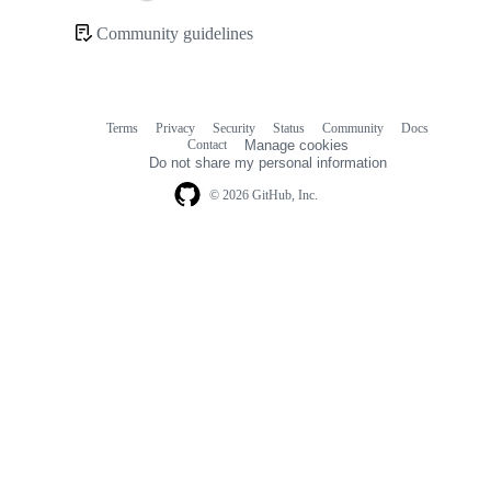
Loading
Community guidelines
Community
links
Terms
Privacy
Security
Status
Community
Docs
Footer
Footer
Contact
Manage cookies
navigation
Do not share my personal information
© 2026 GitHub, Inc.