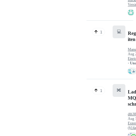
Versi
💻
1
Reg
iten
Manu
Aug 
Einri
· Un
🔀
1
Lad
MQ
sch
dth3
Aug 
Exter
(§14