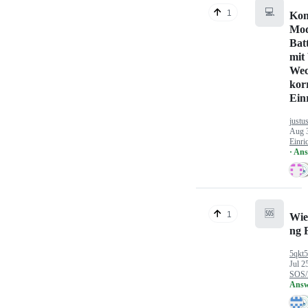
💻
1
Kon
Mod
Bat
mit
Wec
kor
Ein
justu
Aug 
Einri
· An
🆘
1
Wie
ng 
5qkt
Jul 2
SOS/
Answ