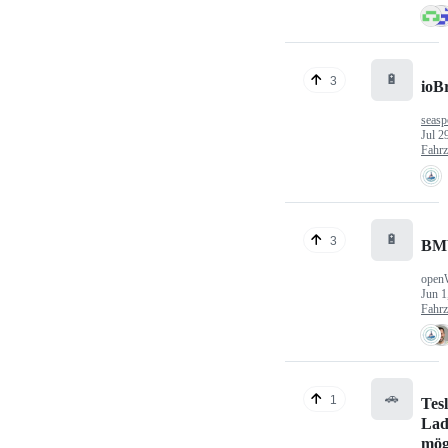
🔋
3
ioB
seasp
Jul 2
Fahr
🔋
3
BM
open
Jun 1
Fahr
🚗
1
Tes
Lad
mög