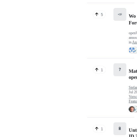
📣
5
Wo 
Fo
open
anno
in
An
❓
1
Mat
op
Stefa
Jul 2
Vorsc
Featu
🔋
1
Unt
ID.