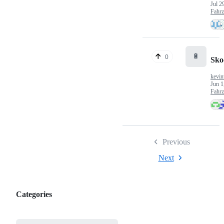
Jul 2
Fahr
🔋
0
Sko
kevin
Jun 1
Fahr
Previous
Next
Categories
Categories,
most