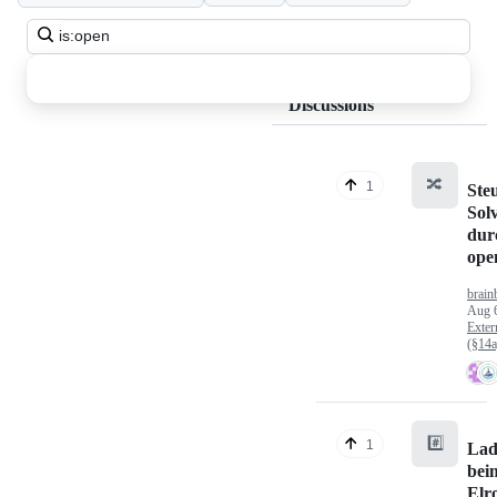
Search
all
discussions
Discussions
🔀
1
Ste
Sol
dur
op
brain
Aug 
Exter
(§14
#️⃣
1
Lad
bei
Elr