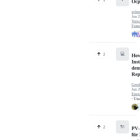
Ocp
pvhp
Jun 2
Vorsc
Featu
💻
2
How
Inst
dem
Rep
Gerol
Jun 2
Einri
· Un
🔌
2
PV-
für