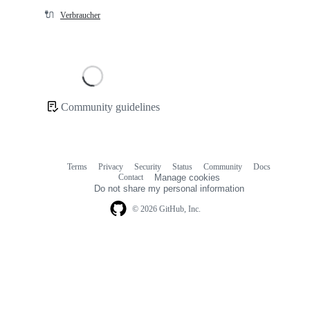
🔌
Verbraucher
Loading
Community guidelines
Community
links
Terms
Privacy
Security
Status
Community
Docs
Footer
Footer
Contact
Manage cookies
navigation
Do not share my personal information
© 2026 GitHub, Inc.