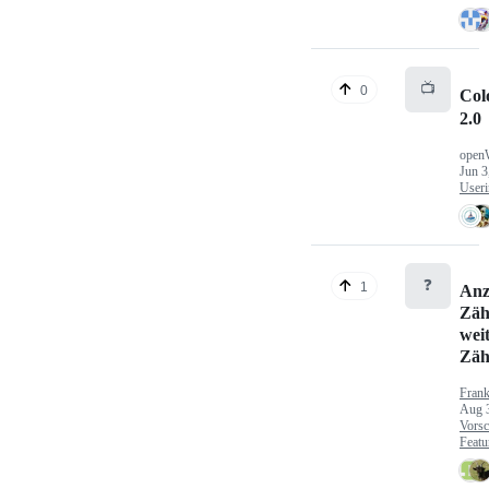
📺
0
Col
2.0
open
Jun 3
Useri
❓
1
Anz
Zäh
wei
Zäh
Fran
Aug 
Vorsc
Featu