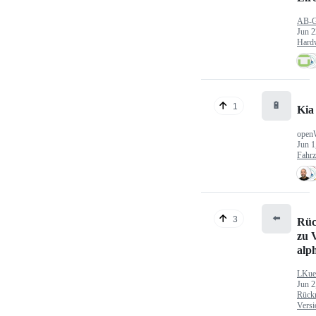
AB-
Jun 2
Hard
🔋
1
Kia
open
Jun 1
Fahr
⬅️
3
Rüc
zu V
alp
LKue
Jun 2
Rück
Versi