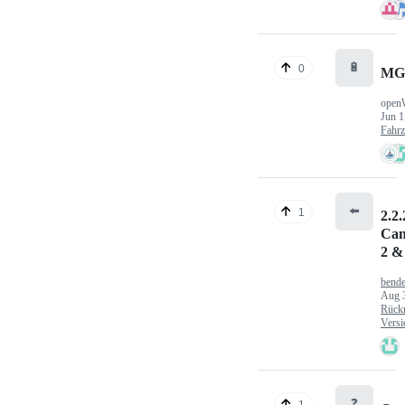
🔋
0
MG
open
Jun 1
Fahr
⬅️
1
2.2.
Can
2 &
bende
Aug 
Rück
Versi
❓
1