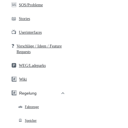
🆘
SOS/Probleme
📖
Stories
📺
Userinterfaces
❓
Vorschläge / Ideen / Feature
Requests
🅿️
WEG/Ladeparks
#️⃣
Wiki
#️⃣
Regelung
🚗
Fahrzeuge
🪫
Speicher