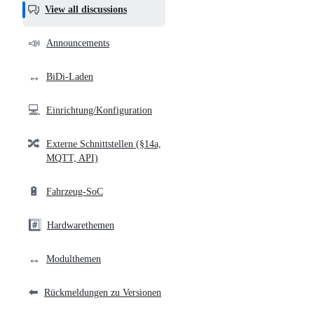
helpful,
View all discussions
and
community
📣
Announcements
links
↔️
BiDi-Laden
💻
Einrichtung/Konfiguration
🔀
Externe Schnittstellen (§14a,
MQTT, API)
🔋
Fahrzeug-SoC
#️⃣
Hardwarethemen
↔️
Modulthemen
⬅️
Rückmeldungen zu Versionen