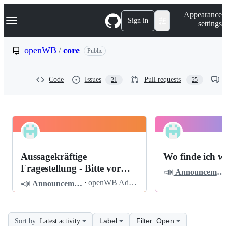
S
Navigation Menu
Appearance
k
Sign in
settings
i
p
t
openWB
/
core
Public
o
c
o
Code
Issues
Pull requests
21
25
n
t
e
n
t
openWB
Pinned
core
Discussions
Aussagekräftige
Wo finde ich w
Discussions
Fragestellung - Bitte vor
📣
Announcements
dem Posten lesen
📣
·
openWB Admin
Announcements
Label
Filter: Open
Sort by:
Latest activity