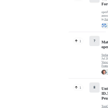
Fo
open
anno
in
An
❓
1
Mat
op
Stefa
Jul 2
Vorsc
Featu
🔋
1
Unt
ID.
Peu
TomC