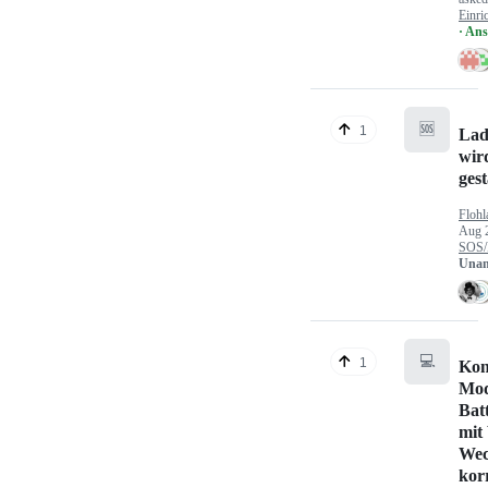
Einri
· An
🆘
1
Lad
wir
gest
Flohl
Aug 
SOS/
Unan
💻
1
Kon
Mod
Bat
mit
Wec
kor