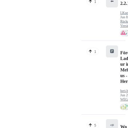
⬅️
1
2.2.
LKue
Jun 8
Rück
Versi
🅿️
1
För
Lad
ur 
Meh
us -
Hers
heri-
Jun 2
WEG/
📣
5
Wo 