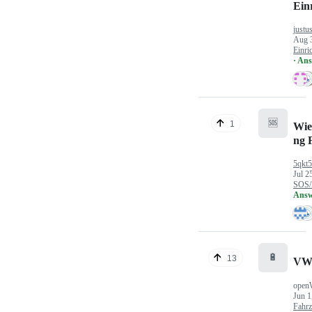
Ein
justu
Aug 
Einri
· An
🆘
1
Wie
ng 
5qkt
Jul 2
SOS/
Answ
🔋
13
VW
open
Jun 1
Fahr