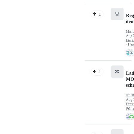
💻
1
Reg
iten
Manu
Aug 
Einri
· Un
🔀
1
Lad
MQ
sch
dth3
Aug 
Exter
(§14