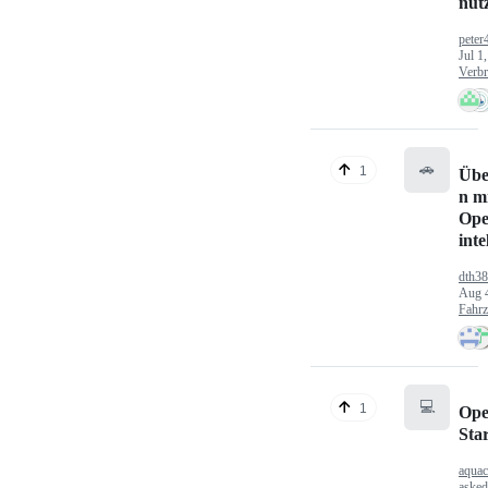
nut
peter
Jul 1
Verbr
🚗
1
Übe
n mi
Ope
inte
dth3
Aug 
Fahr
💻
1
Ope
Sta
aquac
aske