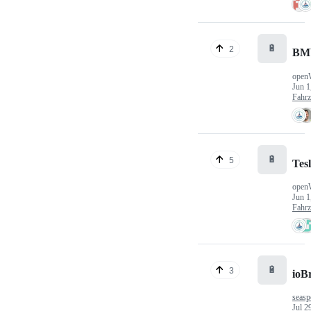
🔋
2
BM
open
Jun 1
Fahr
🔋
5
Tes
open
Jun 1
Fahr
🔋
3
ioB
seasp
Jul 2