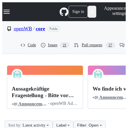
S
Navigation Menu
Appearance
k
Sign in
settings
i
p
t
openWB
/
core
Public
o
c
o
Code
Issues
Pull requests
21
27
n
t
e
n
t
openWB
Pinned
core
Discussions
Aussagekräftige
Wo finde ich w
Discussions
Fragestellung - Bitte vor
📣
Announcements
dem Posten lesen
📣
·
openWB Admin
Announcements
Label
Filter: Open
Sort by:
Latest activity