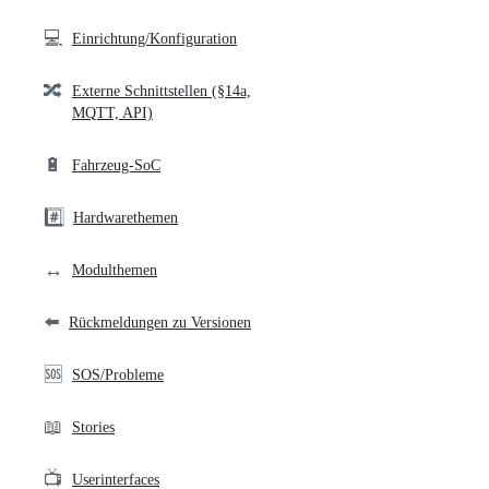
💻
Einrichtung/Konfiguration
🔀
Externe Schnittstellen (§14a,
MQTT, API)
🔋
Fahrzeug-SoC
#️⃣
Hardwarethemen
↔️
Modulthemen
⬅️
Rückmeldungen zu Versionen
🆘
SOS/Probleme
📖
Stories
📺
Userinterfaces