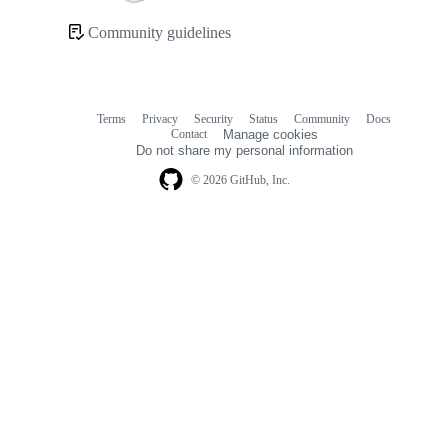
Loading
Community guidelines
Community
links
Terms
Privacy
Security
Status
Community
Docs
Footer
Footer
Contact
Manage cookies
navigation
Do not share my personal information
© 2026 GitHub, Inc.