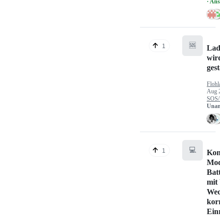
· An
🆘
1
Lad
wir
gest
Flohl
Aug 
SOS/
Unan
💻
1
Kon
Mod
Bat
mit
Wec
kor
Ein