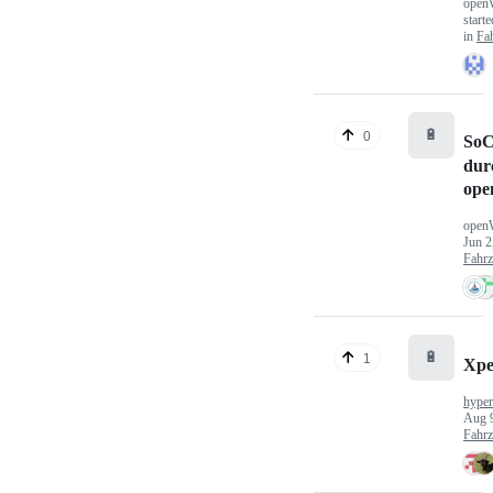
open
start
in
Fa
🔋
0
SoC
dur
ope
open
Jun 2
Fahr
🔋
1
Xp
hype
Aug 
Fahr