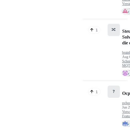
Versi
🔀
1
Ste
Sol
die
brain
Aug 
Schni
MQTT
❓
1
Ocp
pvhp
Jun 2
Vorsc
Featu