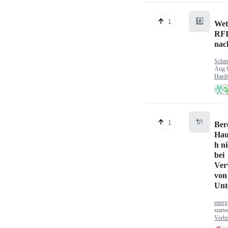
#️⃣
1
Wet
RFI
nac
Schm
Aug 
Hard
🔌
1
Ber
Hau
h n
bei
Ver
von
Unt
energ
start
Verbr