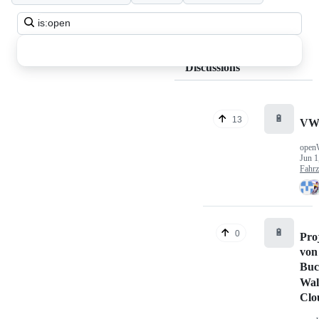
Search
all
discussions
Discussions
🔋
13
VW
open
Jun 1
Fahr
🔋
0
Pro
von
Buc
Wal
Clo