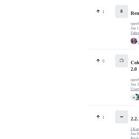
🔋
1
Ren
open
Jun 1
Fahr
📺
0
Col
2.0
open
Jun 3
Useri
⬅️
1
2.2.
LKue
Jun 8
Rück