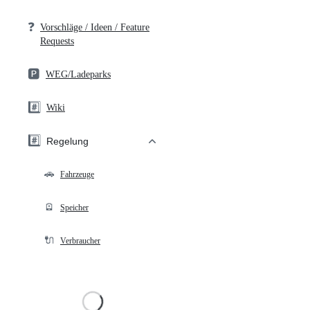
❓
Vorschläge / Ideen / Feature
Requests
🅿️
WEG/Ladeparks
#️⃣
Wiki
#️⃣
Regelung
🚗
Fahrzeuge
🪫
Speicher
🔌
Verbraucher