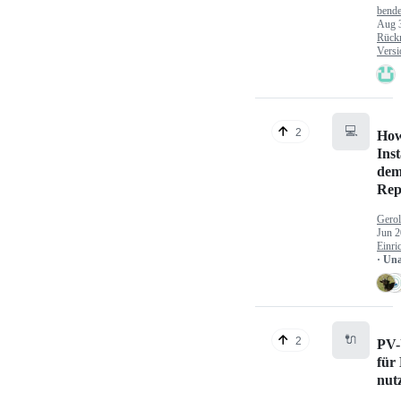
bende
Aug 
Rück
Versi
💻
2
How
Inst
dem
Rep
Gerol
Jun 2
Einri
· Un
🔌
2
PV-
für
nut