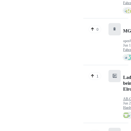
Fahr
🔋
0
MG
open
Jun 1
Fahr
#️⃣
1
Lad
bei
Elr
AB-
Jun 2
Hard