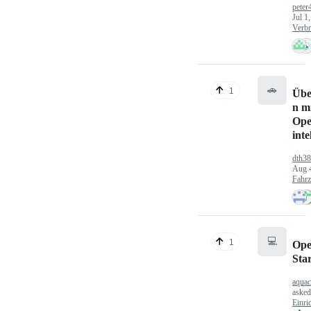
peter
Jul 1
Verbr
🚗
1
Übe
n mi
Ope
inte
dth3
Aug 
Fahr
💻
1
Ope
Sta
aquac
aske
Einri