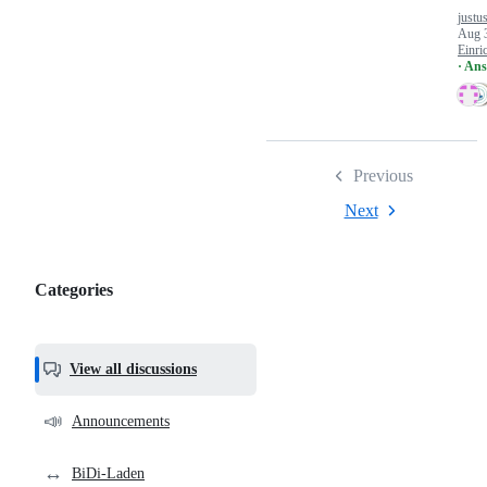
justu
Aug 
Einri
· An
Previous
Next
Categories
Categories,
most
helpful,
View all discussions
and
community
📣
Announcements
links
↔️
BiDi-Laden