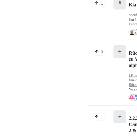
🔋
1
Kia
open
Jun 1
Fahr
⬅️
3
Rüc
zu V
alp
LKue
Jun 2
Rück
Versi
⬅️
1
2.2.
Can
2 &