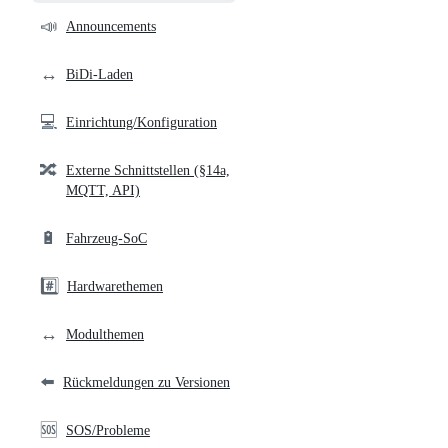
community
📣
Announcements
links
↔️
BiDi-Laden
💻
Einrichtung/Konfiguration
🔀
Externe Schnittstellen (§14a,
MQTT, API)
🔋
Fahrzeug-SoC
#️⃣
Hardwarethemen
↔️
Modulthemen
⬅️
Rückmeldungen zu Versionen
🆘
SOS/Probleme