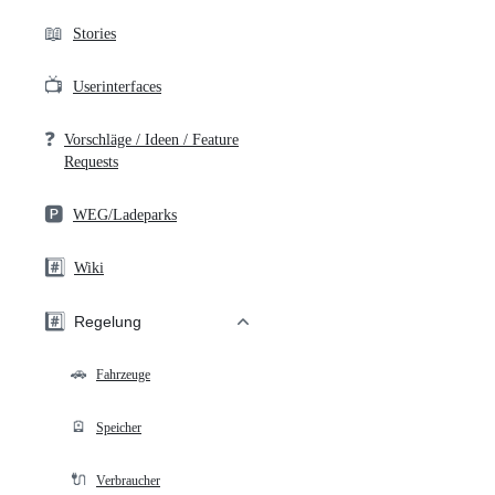
📖
Stories
📺
Userinterfaces
❓
Vorschläge / Ideen / Feature
Requests
🅿️
WEG/Ladeparks
#️⃣
Wiki
#️⃣
Regelung
🚗
Fahrzeuge
🪫
Speicher
🔌
Verbraucher