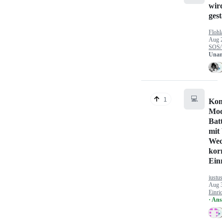
wir
gest
Flohl
Aug 
SOS/
Unan
💻
1
Kon
Mod
Bat
mit
Wec
kor
Ein
justu
Aug 
Einri
· An