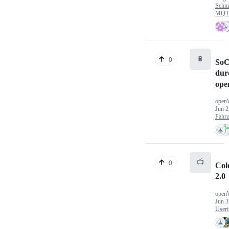
Schni
MQTT
🔋
0
SoC
dur
ope
open
Jun 2
Fahr
📺
0
Col
2.0
open
Jun 3
Useri