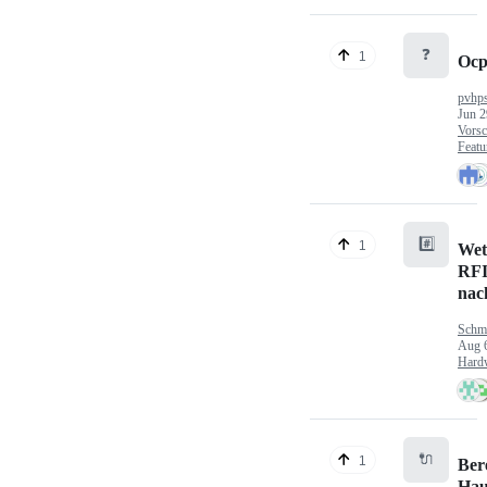
❓
1
Ocp
pvhp
Jun 2
Vorsc
Featu
#️⃣
1
Wet
RFI
nac
Schm
Aug 
Hard
🔌
1
Ber
Hau