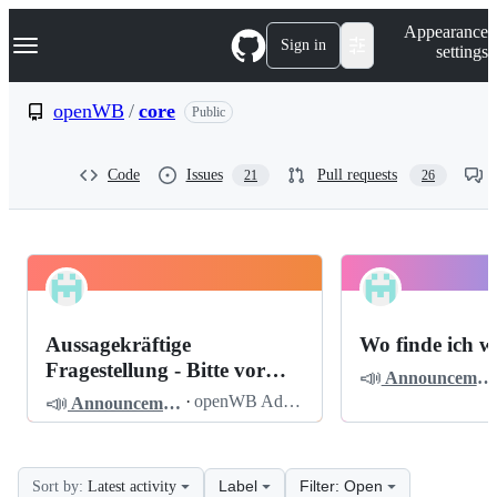
S
Navigation Menu
Appearance
k
Sign in
settings
i
p
t
openWB
/
core
Public
o
c
o
Code
Issues
Pull requests
21
26
n
t
e
n
t
openWB
Pinned
core
Discussions
Aussagekräftige
Wo finde ich w
Discussions
Fragestellung - Bitte vor
📣
Announcements
dem Posten lesen
📣
·
openWB Admin
Announcements
Label
Filter: Open
Sort by:
Latest activity