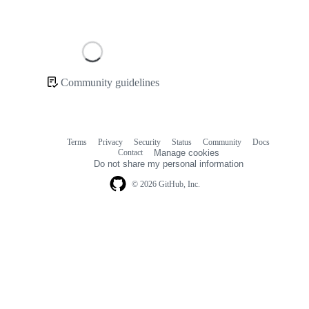
Loading
Community guidelines
Community
links
Terms
Privacy
Security
Status
Community
Docs
Footer
Footer
Contact
Manage cookies
navigation
Do not share my personal information
© 2026 GitHub, Inc.