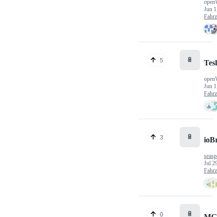
open
Jun 1
Fahr
🔋
5
Tes
open
Jun 1
Fahr
🔋
3
ioB
seasp
Jul 2
Fahr
🔋
0