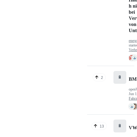
h n
bei
Ver
von
Unt
energ
start
Verbr
🔋
2
BM
open
Jun 1
Fahr
🔋
13
VW