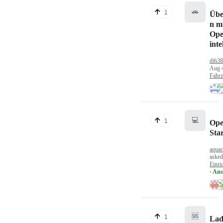
🚗
1
Übe
n mi
Ope
inte
dth3
Aug 
Fahr
💻
1
Ope
Sta
aquac
aske
Einri
· An
🆘
1
Lad