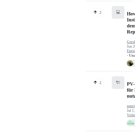
💻
2
How
Inst
dem
Rep
Gerol
Jun 2
Einri
· Un
🔌
2
PV-
für
nut
peter
Jul 1
Verbr