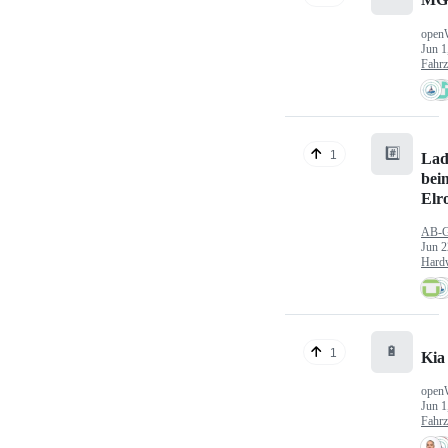
MG
open
Jun 1
Fahr
#️⃣
1
Lad
bei
Elr
AB-
Jun 2
Hard
🔋
1
Kia
open
Jun 1
Fahr