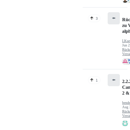
⬅️
3
Rüc
zu V
alp
LKue
Jun 2
Rück
Versi
⬅️
1
2.2.
Can
2 &
bende
Aug 
Rück
Versi