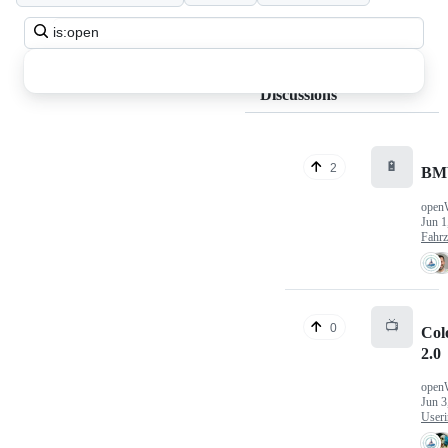
Search
all
discussions
Discussions
🔋
2
BM
open
Jun 1
Fahr
📺
0
Col
2.0
open
Jun 3
Useri