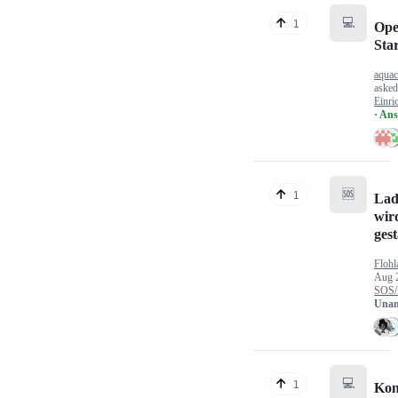
💻
1
Ope
Sta
aquac
aske
Einri
· An
🆘
1
Lad
wir
gest
Flohl
Aug 
SOS/
Unan
💻
1
Kon