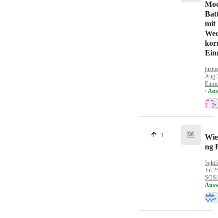
Mod
Bat
mit
Wec
kor
Ein
justu
Aug 
Einri
· An
🆘
1
Wie
ng 
5qkt
Jul 2
SOS/
Answ