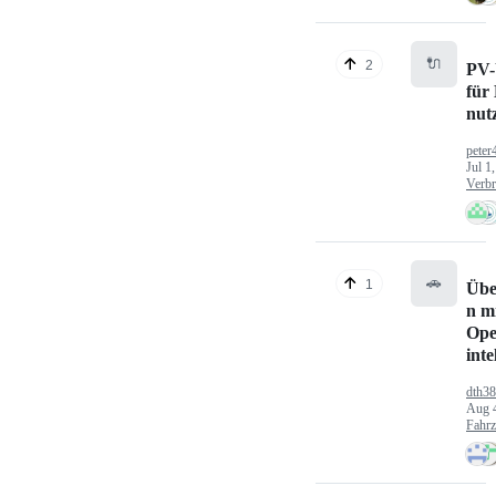
🔌
2
PV-
für
nut
peter
Jul 1
Verbr
🚗
1
Übe
n mi
Ope
inte
dth3
Aug 
Fahr