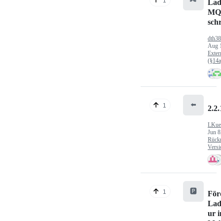
1
Lad
MQ
sch
dth3
Aug 
Exter
(§14
⬅️
1
2.2.
LKue
Jun 8
Rück
Versi
🅿️
1
För
Lad
ur 