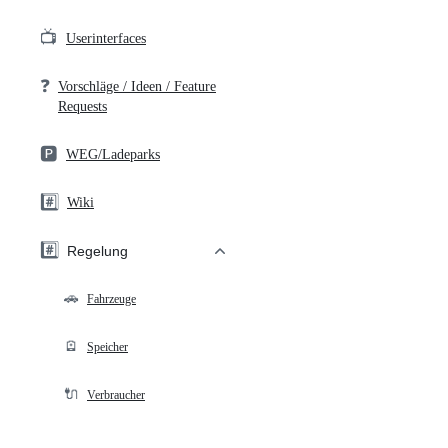
📺
Userinterfaces
❓
Vorschläge / Ideen / Feature
Requests
🅿️
WEG/Ladeparks
#️⃣
Wiki
#️⃣
Regelung
🚗
Fahrzeuge
🪫
Speicher
🔌
Verbraucher