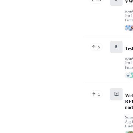
VW
open
Jun 1
Fahr
🔋
5
Tes
open
Jun 1
Fahr
#️⃣
1
Wet
RFI
nac
Schm
Aug 
Hard