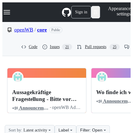
S
Navigation Menu
Appearance
k
Sign in
settings
i
p
t
openWB
/
core
Public
o
c
o
Code
Issues
Pull requests
21
25
n
t
e
n
t
openWB
Pinned
core
Discussions
Aussagekräftige
Wo finde ich w
Discussions
Fragestellung - Bitte vor
📣
Announcements
dem Posten lesen
📣
·
openWB Admin
Announcements
Label
Filter: Open
Sort by:
Latest activity