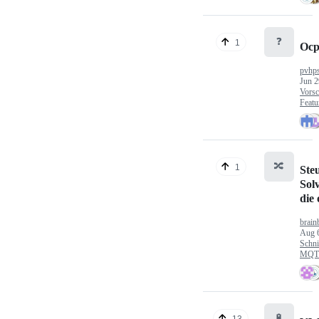
❓
1
Ocp
pvhp
Jun 2
Vorsc
Featu
🔀
1
Ste
Sol
die
brain
Aug 
Schni
MQTT
🔋
13