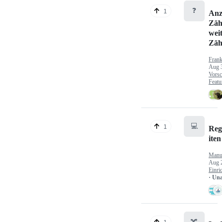
❓
1
Anz
Zäh
wei
Zäh
Fran
Aug 
Vorsc
Featu
💻
1
Reg
iten
Manu
Aug 
Einri
· Un
🔀