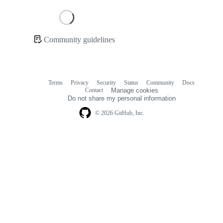
Loading
Community guidelines
Community
links
Terms
Privacy
Security
Status
Community
Docs
Footer
Footer
Contact
Manage cookies
navigation
Do not share my personal information
© 2026 GitHub, Inc.