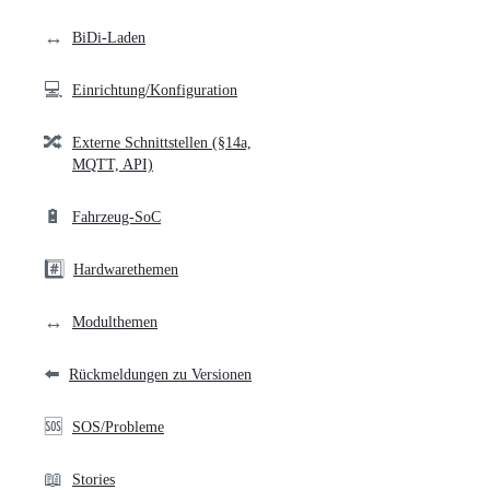
links
↔️
BiDi-Laden
💻
Einrichtung/Konfiguration
🔀
Externe Schnittstellen (§14a,
MQTT, API)
🔋
Fahrzeug-SoC
#️⃣
Hardwarethemen
↔️
Modulthemen
⬅️
Rückmeldungen zu Versionen
🆘
SOS/Probleme
📖
Stories