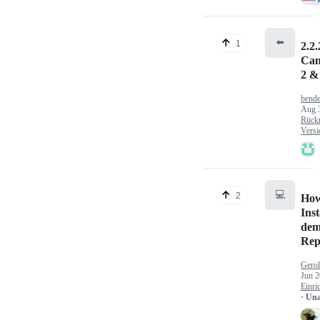
⬅️
1
2.2.
Can
2 &
bende
Aug 
Rück
Versi
💻
2
How
Inst
dem
Rep
Gerol
Jun 2
Einri
· Un