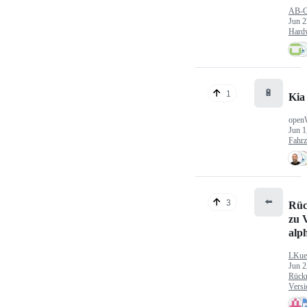
AB-
Jun 2
Hard
🔋
1
Kia
open
Jun 1
Fahr
⬅️
3
Rüc
zu V
alp
LKue
Jun 2
Rück
Versi