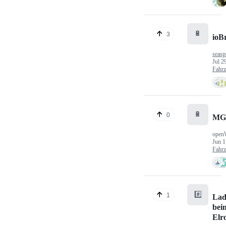
🔋
3
ioB
seasp
Jul 2
Fahr
🔋
0
MG
open
Jun 1
Fahr
#️⃣
1
Lad
bei
Elr