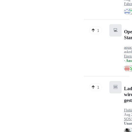
Fahr
💻
1
Ope
Sta
aquac
aske
Einri
· An
🆘
1
Lad
wir
gest
Flohl
Aug 
SOS/
Unan