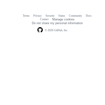
links
Terms
Privacy
Security
Status
Community
Docs
Footer
Footer
Contact
Manage cookies
navigation
Do not share my personal information
© 2026 GitHub, Inc.