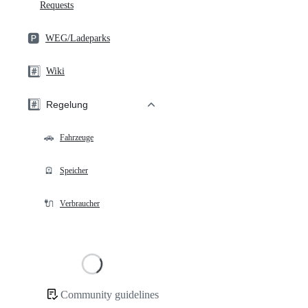
Requests
🅿️
WEG/Ladeparks
#️⃣
Wiki
#️⃣
Regelung
🚗
Fahrzeuge
🪫
Speicher
🔌
Verbraucher
Loading
Community guidelines
Community