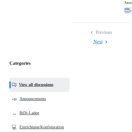
Answ
Previous
Next
Categories
Categories,
most
helpful,
View all discussions
and
community
📣
Announcements
links
↔️
BiDi-Laden
💻
Einrichtung/Konfiguration