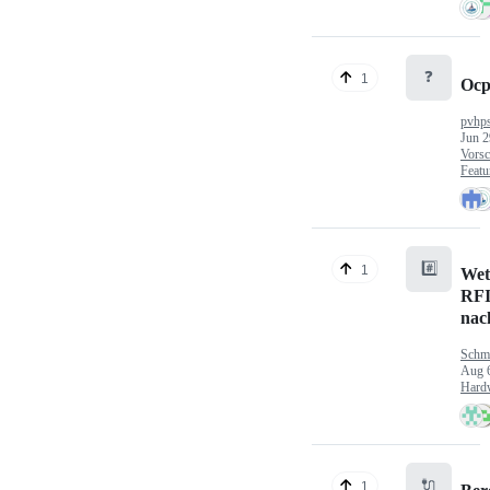
❓
1
Ocp
pvhp
Jun 2
Vorsc
Featu
#️⃣
1
Wet
RFI
nac
Schm
Aug 
Hard
🔌
1