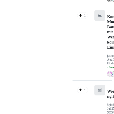
💻
1
Kon
Mod
Bat
mit
Wec
kor
Ein
justu
Aug 
Einri
· An
🆘
1
Wie
ng 
5qkt
Jul 2
SOS/