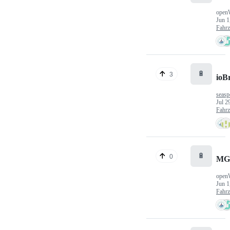
open
Jun 1
Fahr
🔋
3
ioB
seasp
Jul 2
Fahr
🔋
0
MG
open
Jun 1
Fahr