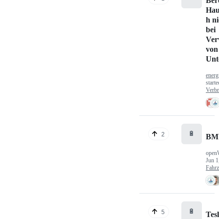
Ber
Hau
h n
bei
Ver
von
Unt
energ
start
Verbr
🔋
2
BM
open
Jun 1
Fahr
🔋
5
Tes