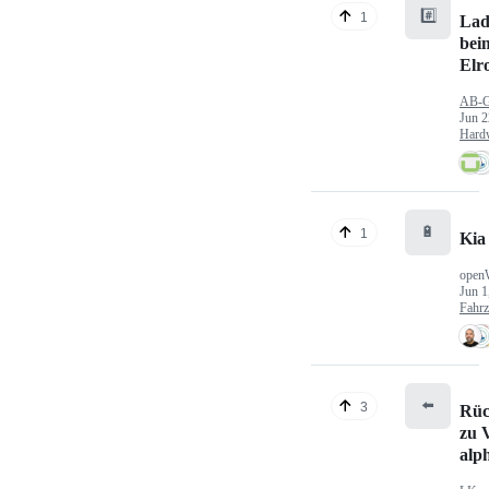
#️⃣
1
Lad
bei
Elr
AB-
Jun 2
Hard
🔋
1
Kia
open
Jun 1
Fahr
⬅️
3
Rüc
zu V
alp