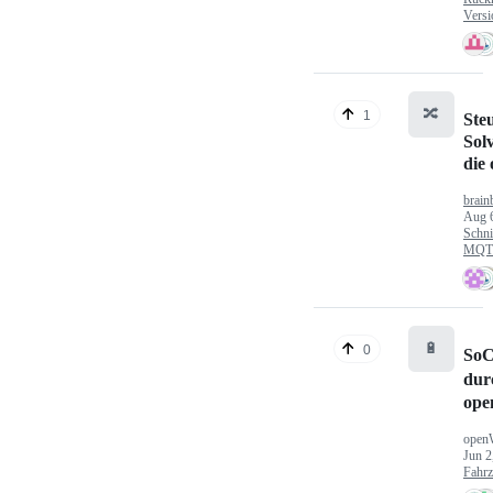
Versi
🔀
1
Ste
Sol
die
brain
Aug 
Schni
MQTT
🔋
0
SoC
dur
ope
open
Jun 2
Fahr