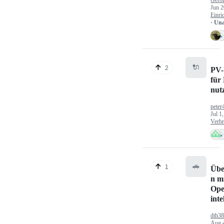
Gerol
Jun 2
Einri
· Un
🔌
2
PV-
für
nut
peter
Jul 1
Verbr
🚗
1
Übe
n mi
Ope
inte
dth3
Aug 