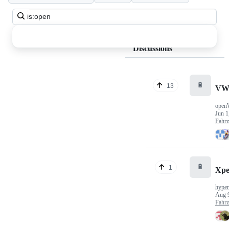
Search
all
discussions
Discussions
🔋
13
VW
open
Jun 1
Fahr
🔋
1
Xp
hype
Aug 
Fahr