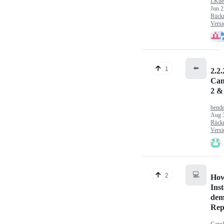
LKue
Jun 2
Rück
Versi
⬅️
1
2.2.
Can
2 &
bende
Aug 
Rück
Versi
💻
2
How
Inst
dem
Rep