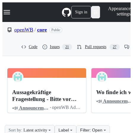
S
Navigation Menu
Appearance
k
Sign in
settings
i
p
t
openWB
/
core
Public
o
c
o
Code
Issues
Pull requests
21
27
n
t
e
n
t
openWB
Pinned
core
Discussions
Aussagekräftige
Wo finde ich w
Discussions
Fragestellung - Bitte vor
📣
Announcements
dem Posten lesen
📣
·
openWB Admin
Announcements
Label
Filter: Open
Sort by:
Latest activity