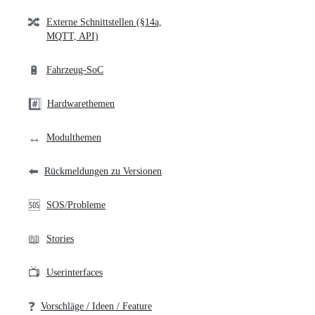
🔀
Externe Schnittstellen (§14a,
MQTT, API)
🔋
Fahrzeug-SoC
#️⃣
Hardwarethemen
↔️
Modulthemen
⬅️
Rückmeldungen zu Versionen
🆘
SOS/Probleme
📖
Stories
📺
Userinterfaces
❓
Vorschläge / Ideen / Feature