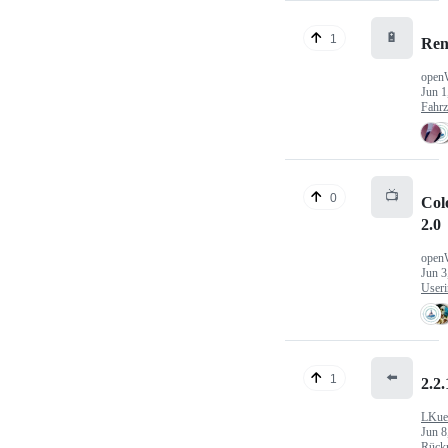
🔋
1
Ren
open
Jun 1
Fahr
📺
0
Col
2.0
open
Jun 3
Useri
⬅️
1
2.2.
LKue
Jun 8
Rück