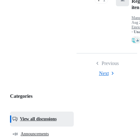
Reg
iten
Manu
Aug 
Einri
· Un
Previous
Next
Categories
Categories,
most
helpful,
View all discussions
and
community
📣
Announcements