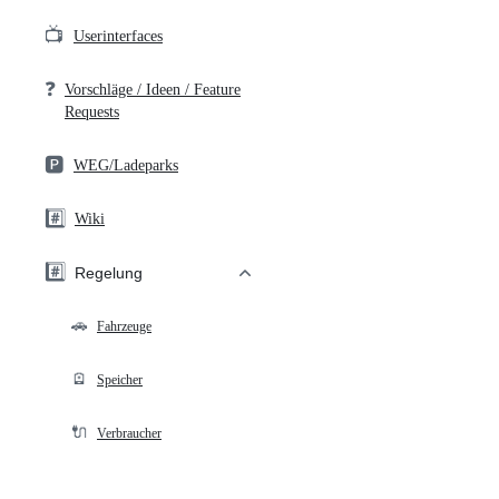
📺
Userinterfaces
❓
Vorschläge / Ideen / Feature
Requests
🅿️
WEG/Ladeparks
#️⃣
Wiki
#️⃣
Regelung
🚗
Fahrzeuge
🪫
Speicher
🔌
Verbraucher