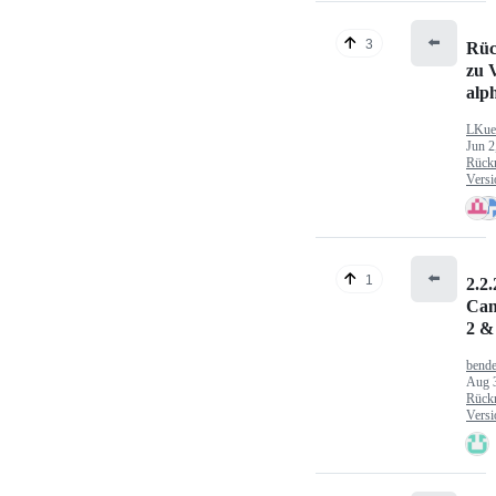
⬅️
3
Rüc
zu V
alp
LKue
Jun 2
Rück
Versi
⬅️
1
2.2.
Can
2 &
bende
Aug 
Rück
Versi