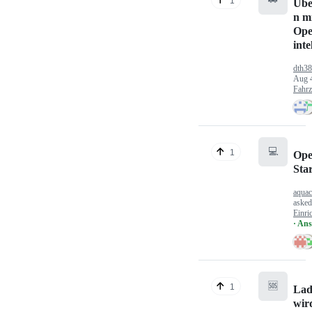
1
Übe
n mi
Ope
inte
dth3
Aug 
Fahr
💻
1
Ope
Sta
aquac
aske
Einri
· An
🆘
1
Lad
wir