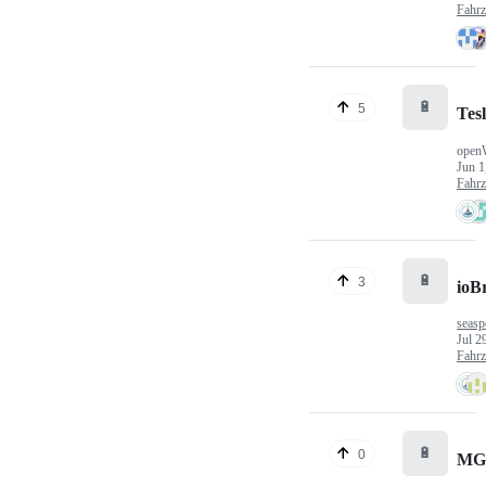
Fahr
🔋
5
Tes
open
Jun 1
Fahr
🔋
3
ioB
seasp
Jul 2
Fahr
🔋
0
MG