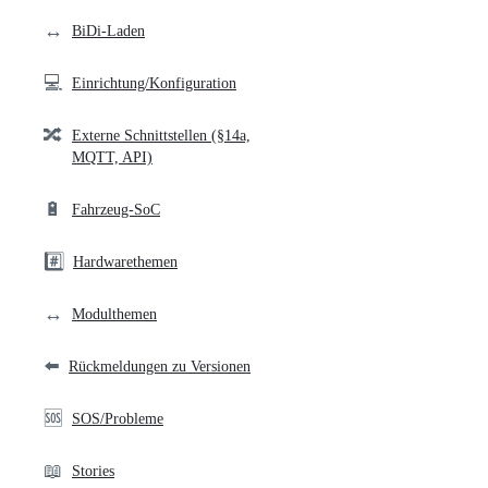
links
↔️
BiDi-Laden
💻
Einrichtung/Konfiguration
🔀
Externe Schnittstellen (§14a,
MQTT, API)
🔋
Fahrzeug-SoC
#️⃣
Hardwarethemen
↔️
Modulthemen
⬅️
Rückmeldungen zu Versionen
🆘
SOS/Probleme
📖
Stories