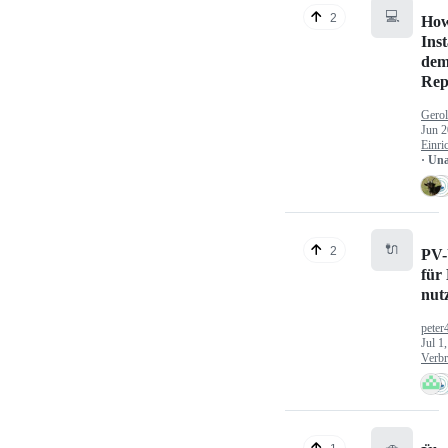
💻
2
How
Inst
dem
Rep
Gerol
Jun 2
Einri
· Un
🔌
2
PV-
für
nut
peter
Jul 1
Verbr
🚗