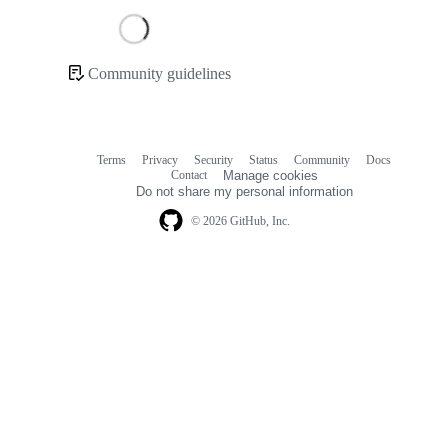
Loading
Community guidelines
Community
links
Terms
Privacy
Security
Status
Community
Docs
Footer
Footer
Contact
Manage cookies
navigation
Do not share my personal information
© 2026 GitHub, Inc.