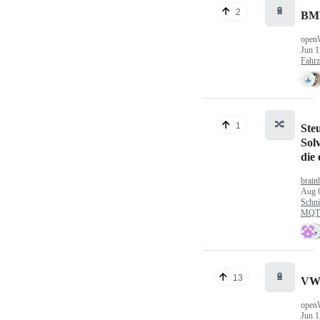
🔋
2
BM
open
Jun 1
Fahr
🔀
1
Ste
Sol
die
brain
Aug 
Schni
MQTT
🔋
13
VW
open
Jun 1