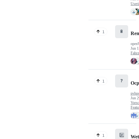
Useri
🔋
1
Ren
open
Jun 1
Fahr
❓
1
Ocp
pvhp
Jun 2
Vorsc
Featu
#️⃣
1
Wet