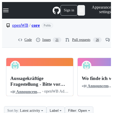
S
Navigation Menu
Appearance
k
Sign in
settings
i
p
t
openWB
/
core
Public
o
c
o
Code
Issues
Pull requests
21
26
n
t
e
n
t
openWB
Pinned
core
Discussions
Aussagekräftige
Wo finde ich w
Discussions
Fragestellung - Bitte vor
📣
Announcements
dem Posten lesen
📣
·
openWB Admin
Announcements
Label
Filter: Open
Sort by:
Latest activity