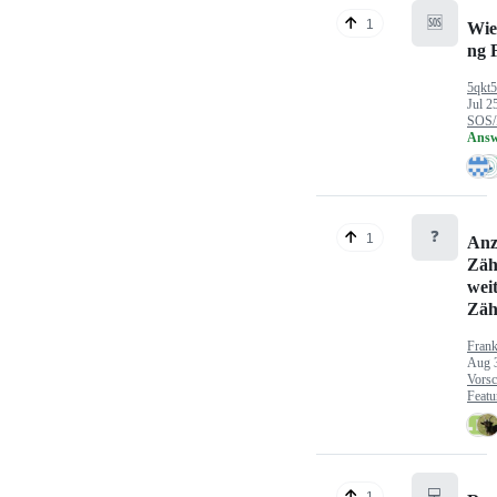
🆘
1
Wie
ng 
5qkt
Jul 2
SOS/
Answ
❓
1
Anz
Zäh
wei
Zäh
Fran
Aug 
Vorsc
Featu
💻
1