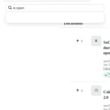
Search
all
discussions
Discussions
🔋
0
SoC
dur
ope
open
Jun 2
Fahr
📺
0
Col
2.0
open
Jun 3