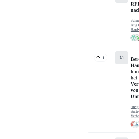
RFI
nac
Schm
Aug 
Hard
🔌
1
Ber
Hau
h n
bei
Ver
von
Unt
energ
start
Verbr