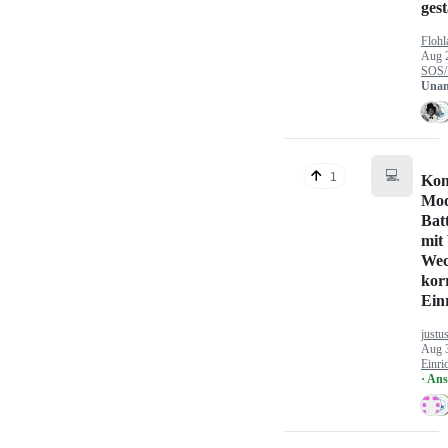
gest
Flohl
Aug 
SOS/
Unan
💻
1
Kon
Mod
Bat
mit
Wec
kor
Ein
justu
Aug 
Einri
· An