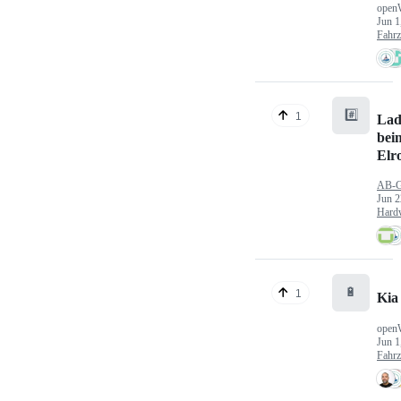
open
Jun 1
Fahr
#️⃣
1
Lad
bei
Elr
AB-
Jun 2
Hard
🔋
1
Kia
open
Jun 1
Fahr