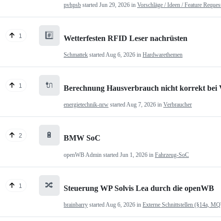
pvhpsb
started
Jun 29, 2026
in
Vorschläge / Ideen / Feature Reques
#️⃣
1
Wetterfesten RFID Leser nachrüsten
Schmattek
started
Aug 6, 2026
in
Hardwarethemen
🔌
1
Berechnung Hausverbrauch nicht korrekt bei
energietechnik-nrw
started
Aug 7, 2026
in
Verbraucher
🔋
2
BMW SoC
openWB Admin
started
Jun 1, 2026
in
Fahrzeug-SoC
🔀
1
Steuerung WP Solvis Lea durch die openWB
brainbarry
started
Aug 6, 2026
in
Externe Schnittstellen (§14a, M