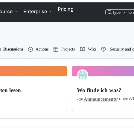
Pricing
ource
Enterprise
Type
/
to 
Discussions
Actions
Projects
Wiki
Security and q
ten lesen
Wo finde ich was?
📣
·
openW
Announcements