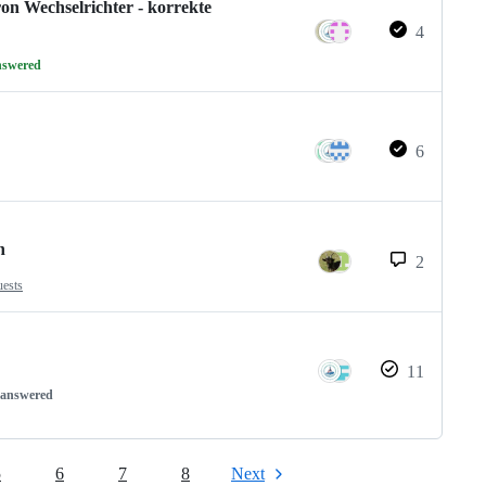
on Wechselrichter - korrekte
4
nswered
6
n
2
uests
11
nanswered
5
6
7
8
Next