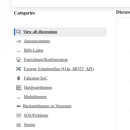
discussions
Discus
Categories
Categories,
most
helpful,
View all discussions
and
📣
Announcements
community
↔️
BiDi-Laden
links
💻
Einrichtung/Konfiguration
🔀
Externe Schnittstellen (§14a, MQTT, API)
🔋
Fahrzeug-SoC
#️⃣
Hardwarethemen
↔️
Modulthemen
⬅️
Rückmeldungen zu Versionen
🆘
SOS/Probleme
📖
Stories