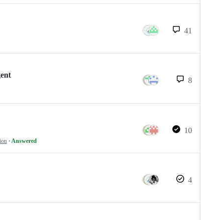
41
gent
8
10
ion
· Answered
4