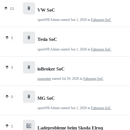
🔋
13
VW SoC
openWB Admin
started
Jun 1, 2026
in
Fahrzeug-SoC
🔋
5
Tesla SoC
openWB Admin
started
Jun 1, 2026
in
Fahrzeug-SoC
🔋
3
ioBroker SoC
seaspotter
started
Jul 29, 2026
in
Fahrzeug-SoC
🔋
0
MG SoC
openWB Admin
started
Jun 1, 2026
in
Fahrzeug-SoC
#️⃣
1
Ladeprobleme beim Skoda Elroq