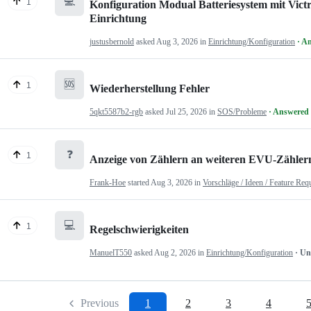
💻
1
Konfiguration Modual Batteriesystem mit Victr
Einrichtung
justusbernold
asked
Aug 3, 2026
in
Einrichtung/Konfiguration
· A
🆘
1
Wiederherstellung Fehler
5qkt5587b2-rgb
asked
Jul 25, 2026
in
SOS/Probleme
· Answered
❓
1
Anzeige von Zählern an weiteren EVU-Zähler
Frank-Hoe
started
Aug 3, 2026
in
Vorschläge / Ideen / Feature Req
💻
1
Regelschwierigkeiten
ManuelT550
asked
Aug 2, 2026
in
Einrichtung/Konfiguration
· U
Previous
1
2
3
4