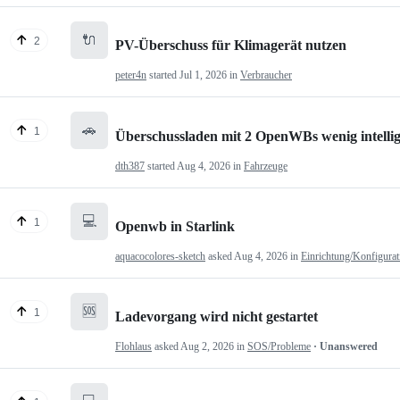
🔌
2
PV-Überschuss für Klimagerät nutzen
peter4n
started
Jul 1, 2026
in
Verbraucher
🚗
1
Überschussladen mit 2 OpenWBs wenig intelli
dth387
started
Aug 4, 2026
in
Fahrzeuge
💻
1
Openwb in Starlink
aquacocolores-sketch
asked
Aug 4, 2026
in
Einrichtung/Konfigurat
🆘
1
Ladevorgang wird nicht gestartet
Flohlaus
asked
Aug 2, 2026
in
SOS/Probleme
· Unanswered