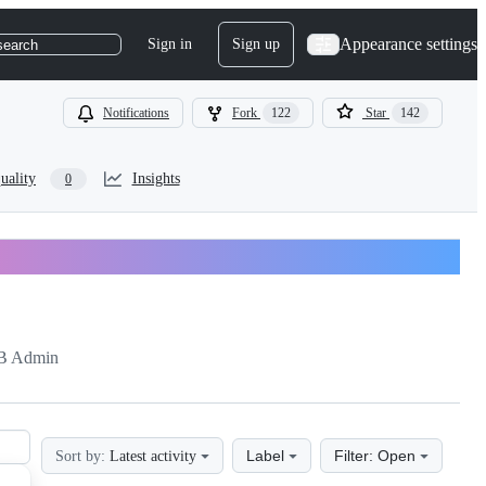
Appearance settings
Sign in
Sign up
search
Notifications
Fork
122
Star
142
uality
Insights
0
B Admin
Label
Filter: Open
Sort by:
Latest activity