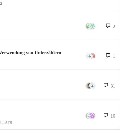
ts
2
 Verwendung von Unterzählern
1
31
10
QTT, API)