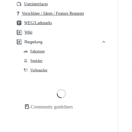
📺
Userinterfaces
❓
Vorschläge / Ideen / Feature Requests
🅿️
WEG/Ladeparks
#️⃣
Wiki
#️⃣
Regelung
🚗
Fahrzeuge
🪫
Speicher
🔌
Verbraucher
Loading
Community guidelines
Community
links