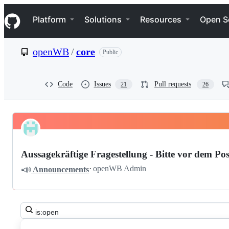
S
Navigation Menu
k
Platform
Solutions
Resources
Open S
i
p
t
openWB
/
core
Public
o
c
o
n
Code
Issues
Pull requests
21
26
t
e
n
t
Pinned
openWB
Discussions
core
Aussagekräftige Fragestellung - Bitte vor dem Pos
Discussions
📣
·
openWB Admin
Announcements
Search
all