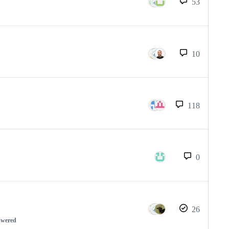
53
10
118
0
26
swered