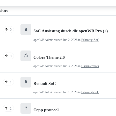
sions
🔋
0
SoC Auslesung durch die openWB Pro (+)
openWB Admin
started
Jun 2, 2026
in
Fahrzeug-SoC
📺
0
Colors-Theme 2.0
openWB Admin
started
Jun 3, 2026
in
Userinterfaces
🔋
1
Renault SoC
openWB Admin
started
Jun 1, 2026
in
Fahrzeug-SoC
❓
1
Ocpp protocol