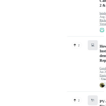
Can
2 &
bende
Aug 
Rück
Versi
💻
2
How
Inst
dem
Rep
Gerol
Jun 2
Einri
· Un
🔌
2
PV-