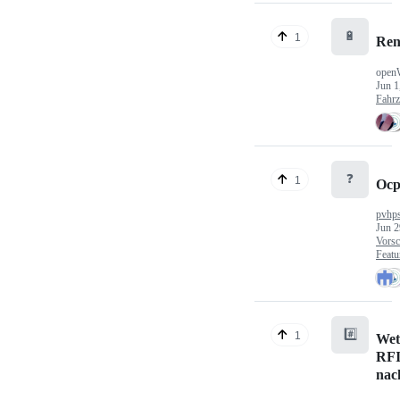
🔋
1
Ren
open
Jun 1
Fahr
❓
1
Ocp
pvhp
Jun 2
Vorsc
Featu
#️⃣
1
Wet
RFI
nac