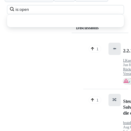
Search
all
discussions
Discussions
⬅️
1
2.2.
LKue
Jun 8
Rück
Versi
🔀
1
Ste
Sol
die
brain
Aug 