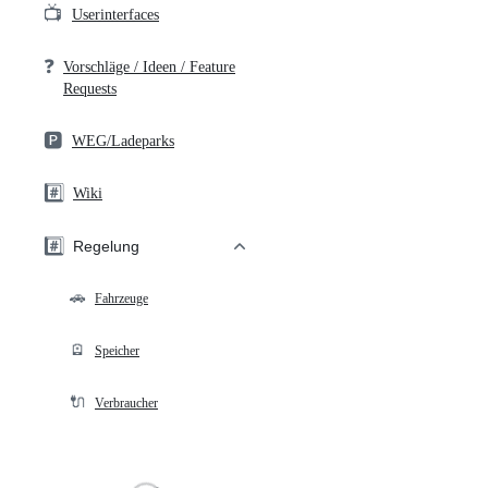
📺
Userinterfaces
❓
Vorschläge / Ideen / Feature
Requests
🅿️
WEG/Ladeparks
#️⃣
Wiki
#️⃣
Regelung
🚗
Fahrzeuge
🪫
Speicher
🔌
Verbraucher