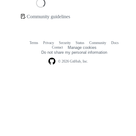
Loading
Community guidelines
Community
links
Terms
Privacy
Security
Status
Community
Docs
Footer
Footer
Contact
Manage cookies
navigation
Do not share my personal information
© 2026 GitHub, Inc.