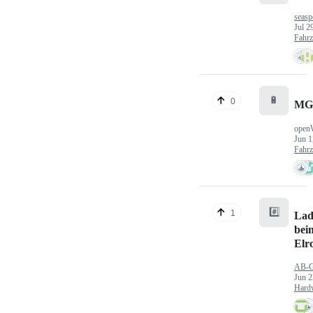
seasp
Jul 2
Fahr
🔋
0
MG
open
Jun 1
Fahr
#️⃣
1
Lad
bei
Elr
AB-
Jun 2
Hard