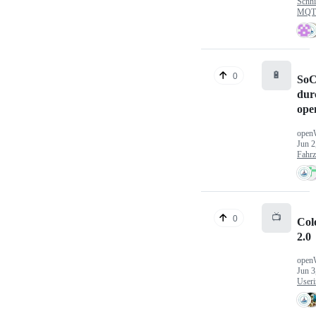
Schni
MQTT
🔋
0
SoC
dur
ope
open
Jun 2
Fahr
📺
0
Col
2.0
open
Jun 3
Useri