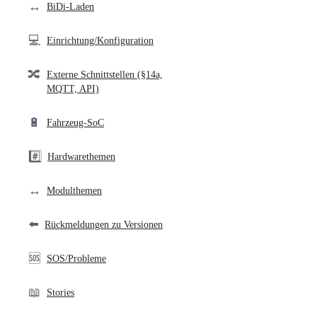
↔️
BiDi-Laden
💻
Einrichtung/Konfiguration
🔀
Externe Schnittstellen (§14a,
MQTT, API)
🔋
Fahrzeug-SoC
#️⃣
Hardwarethemen
↔️
Modulthemen
⬅️
Rückmeldungen zu Versionen
🆘
SOS/Probleme
📖
Stories