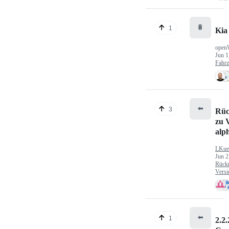
🔋
1
Kia
open
Jun 1
Fahr
⬅️
3
Rüc
zu V
alp
LKue
Jun 2
Rück
Versi
⬅️
1
2.2.