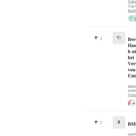
Schm
Aug 
Hard
🔌
1
Ber
Hau
h n
bei
Ver
von
Unt
energ
start
Verbr
🔋
2
BM
open