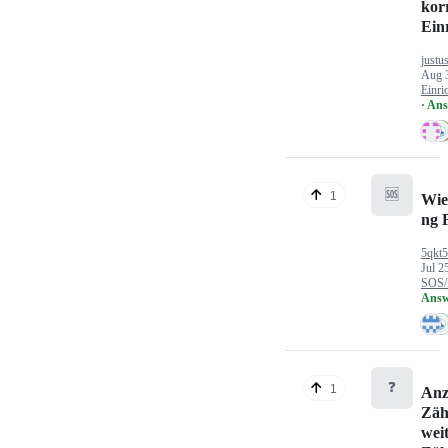
kor
Ein
justu
Aug 
Einri
· An
🆘
1
Wie
ng 
5qkt
Jul 2
SOS/
Answ
❓
1
Anz
Zäh
wei