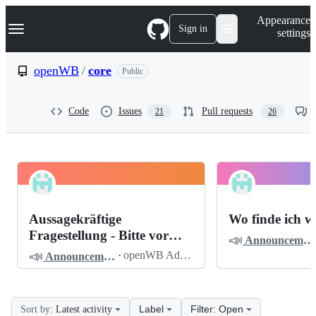
S
Navigation Menu
Appearance
k
Sign in
settings
i
p
t
openWB
/
core
Public
o
c
o
Code
Issues
Pull requests
21
26
n
t
e
n
t
openWB
Pinned
core
Discussions
Aussagekräftige
Wo finde ich w
Discussions
Fragestellung - Bitte vor
📣
Announcements
dem Posten lesen
📣
·
openWB Admin
Announcements
Label
Filter: Open
Sort by:
Latest activity