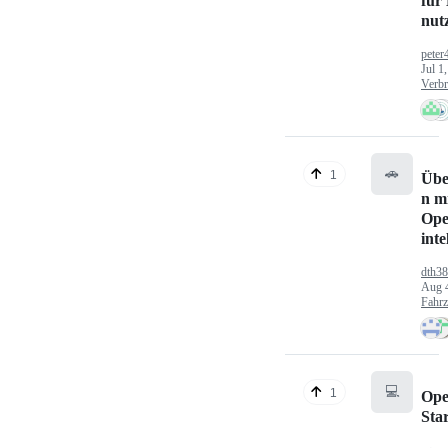
für
nut
peter
Jul 1
Verbr
🚗
1
Übe
n mi
Ope
inte
dth3
Aug 
Fahr
💻
1
Ope
Sta