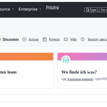
Pricing
ource
Enterprise
Type
/
to 
Discussions
Actions
Projects
Wiki
Security and q
ten lesen
Wo finde ich was?
📣
·
openW
Announcements