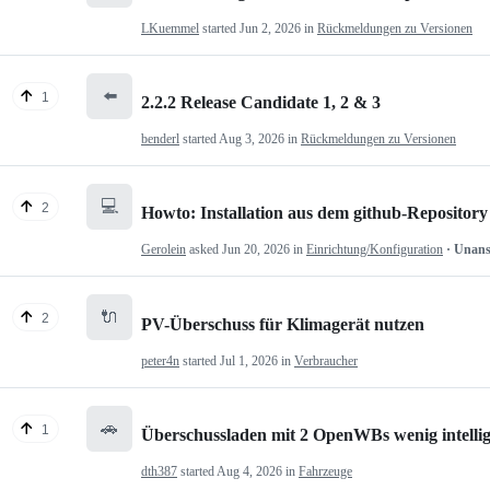
LKuemmel
started
Jun 2, 2026
in
Rückmeldungen zu Versionen
⬅️
1
2.2.2 Release Candidate 1, 2 & 3
benderl
started
Aug 3, 2026
in
Rückmeldungen zu Versionen
💻
2
Howto: Installation aus dem github-Repository
Gerolein
asked
Jun 20, 2026
in
Einrichtung/Konfiguration
· Unan
🔌
2
PV-Überschuss für Klimagerät nutzen
peter4n
started
Jul 1, 2026
in
Verbraucher
🚗
1
Überschussladen mit 2 OpenWBs wenig intelli
dth387
started
Aug 4, 2026
in
Fahrzeuge