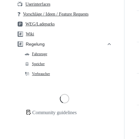
📺
Userinterfaces
❓
Vorschläge / Ideen / Feature Requests
🅿️
WEG/Ladeparks
#️⃣
Wiki
#️⃣
Regelung
🚗
Fahrzeuge
🪫
Speicher
🔌
Verbraucher
Loading
Community guidelines
Community
links