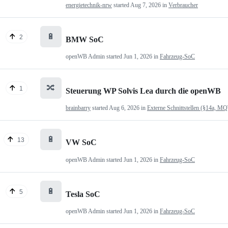
energietechnik-nrw
started
Aug 7, 2026
in
Verbraucher
🔋
2
BMW SoC
openWB Admin
started
Jun 1, 2026
in
Fahrzeug-SoC
🔀
1
Steuerung WP Solvis Lea durch die openWB
brainbarry
started
Aug 6, 2026
in
Externe Schnittstellen (§14a, M
🔋
13
VW SoC
openWB Admin
started
Jun 1, 2026
in
Fahrzeug-SoC
🔋
5
Tesla SoC
openWB Admin
started
Jun 1, 2026
in
Fahrzeug-SoC