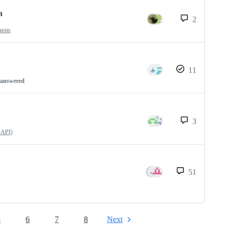
n
2
uests
11
nanswered
3
 API)
51
5
6
7
8
Next