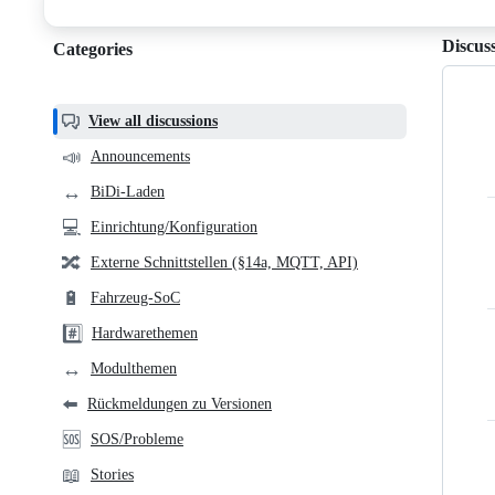
discussions
Discus
Categories
Categories,
most
helpful,
View all discussions
and
📣
Announcements
community
↔️
BiDi-Laden
links
💻
Einrichtung/Konfiguration
🔀
Externe Schnittstellen (§14a, MQTT, API)
🔋
Fahrzeug-SoC
#️⃣
Hardwarethemen
↔️
Modulthemen
⬅️
Rückmeldungen zu Versionen
🆘
SOS/Probleme
📖
Stories