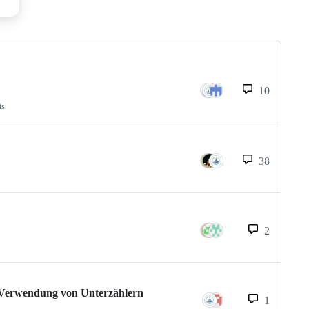
10
ts
38
2
 Verwendung von Unterzählern
1