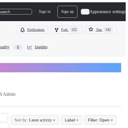
Appearance settings
Sign in
Sign up
search
Notifications
Fork
122
Star
142
uality
Insights
0
B Admin
Label
Filter: Open
Sort by:
Latest activity