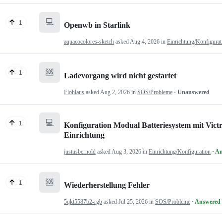
💻
1
Openwb in Starlink
aquacocolores-sketch
asked
Aug 4, 2026
in
Einrichtung/Konfigurat
🆘
1
Ladevorgang wird nicht gestartet
Flohlaus
asked
Aug 2, 2026
in
SOS/Probleme
· Unanswered
💻
1
Konfiguration Modual Batteriesystem mit Victr
Einrichtung
justusbernold
asked
Aug 3, 2026
in
Einrichtung/Konfiguration
· A
🆘
1
Wiederherstellung Fehler
5qkt5587b2-rgb
asked
Jul 25, 2026
in
SOS/Probleme
· Answered