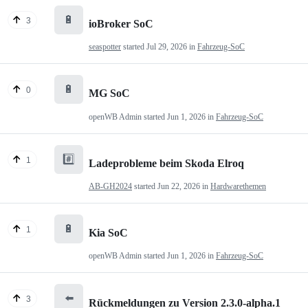
🔋
3
ioBroker SoC
seaspotter
started
Jul 29, 2026
in
Fahrzeug-SoC
🔋
0
MG SoC
openWB Admin
started
Jun 1, 2026
in
Fahrzeug-SoC
#️⃣
1
Ladeprobleme beim Skoda Elroq
AB-GH2024
started
Jun 22, 2026
in
Hardwarethemen
🔋
1
Kia SoC
openWB Admin
started
Jun 1, 2026
in
Fahrzeug-SoC
⬅️
3
Rückmeldungen zu Version 2.3.0-alpha.1