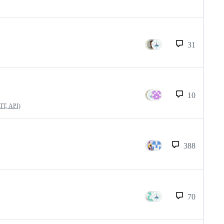
31
10
QTT, API)
388
70