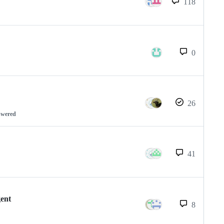
118
0
26
swered
41
gent
8