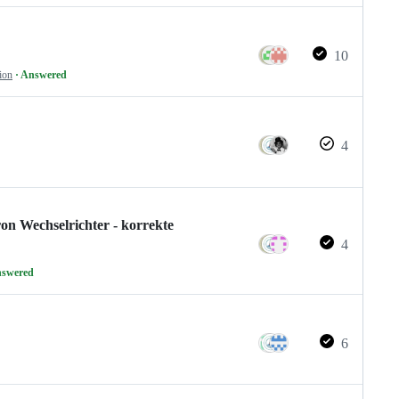
10
ion
· Answered
4
on Wechselrichter - korrekte
4
nswered
6