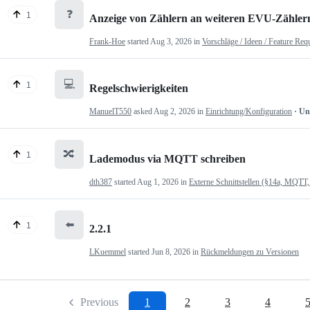
❓
1
Anzeige von Zählern an weiteren EVU-Zähler
Frank-Hoe
started
Aug 3, 2026
in
Vorschläge / Ideen / Feature Req
💻
1
Regelschwierigkeiten
ManuelT550
asked
Aug 2, 2026
in
Einrichtung/Konfiguration
· U
🔀
1
Lademodus via MQTT schreiben
dth387
started
Aug 1, 2026
in
Externe Schnittstellen (§14a, MQTT,
⬅️
1
2.2.1
LKuemmel
started
Jun 8, 2026
in
Rückmeldungen zu Versionen
Previous
1
2
3
4