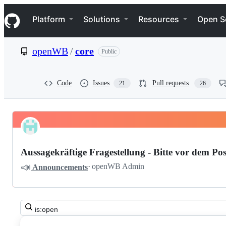
S
Navigation Menu
k
Platform
Solutions
Resources
Open S
i
p
t
openWB
/
core
Public
o
c
o
n
Code
Issues
Pull requests
21
26
t
e
n
t
Pinned
openWB
Discussions
core
Aussagekräftige Fragestellung - Bitte vor dem Pos
Discussions
📣
·
openWB Admin
Announcements
Search
all