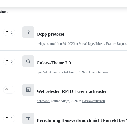
sions
❓
1
Ocpp protocol
pvhpsb
started
Jun 29, 2026
in
Vorschläge / Ideen / Feature Reques
📺
0
Colors-Theme 2.0
openWB Admin
started
Jun 3, 2026
in
Userinterfaces
#️⃣
1
Wetterfesten RFID Leser nachrüsten
Schmattek
started
Aug 6, 2026
in
Hardwarethemen
🔌
1
Berechnung Hausverbrauch nicht korrekt bei