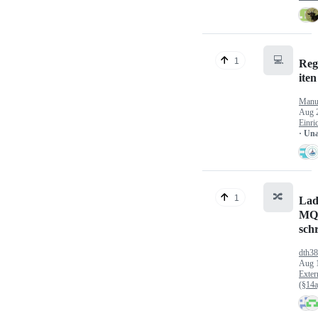
💻
1
Reg
iten
Manu
Aug 
Einri
· Un
🔀
1
Lad
MQ
sch
dth3
Aug 
Exter
(§14