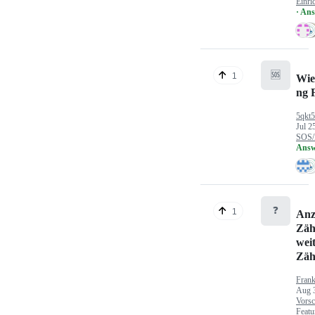
Einri
· An
🆘
1
Wie
ng 
5qkt
Jul 2
SOS/
Answ
❓
1
Anz
Zäh
wei
Zäh
Fran
Aug 
Vorsc
Featu