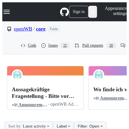
S
Navigation Menu
Appearance
k
Sign in
settings
i
p
t
openWB
/
core
Public
o
c
o
Code
Issues
Pull requests
21
26
n
t
e
n
t
openWB
Pinned
core
Discussions
Aussagekräftige
Wo finde ich w
Discussions
Fragestellung - Bitte vor
📣
Announcements
dem Posten lesen
📣
·
openWB Admin
Announcements
Label
Filter: Open
Sort by:
Latest activity