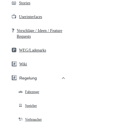
📖
Stories
📺
Userinterfaces
❓
Vorschläge / Ideen / Feature
Requests
🅿️
WEG/Ladeparks
#️⃣
Wiki
#️⃣
Regelung
🚗
Fahrzeuge
🪫
Speicher
🔌
Verbraucher