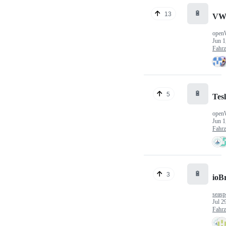
🔋
13
VW
open
Jun 1
Fahr
🔋
5
Tes
open
Jun 1
Fahr
🔋
3
ioB
seasp
Jul 2
Fahr