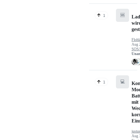
🆘
1
Lad
wir
gest
Flohl
Aug 
SOS/
Unan
💻
1
Kon
Mod
Bat
mit
Wec
kor
Ein
justu
Aug 