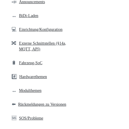
community
📣
Announcements
links
↔️
BiDi-Laden
💻
Einrichtung/Konfiguration
🔀
Externe Schnittstellen (§14a,
MQTT, API)
🔋
Fahrzeug-SoC
#️⃣
Hardwarethemen
↔️
Modulthemen
⬅️
Rückmeldungen zu Versionen
🆘
SOS/Probleme