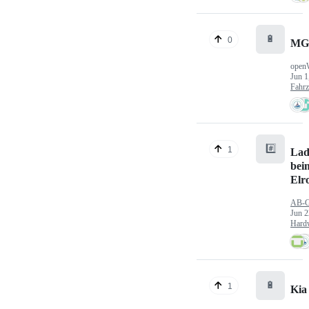
🔋
0
MG
open
Jun 1
Fahr
#️⃣
1
Lad
bei
Elr
AB-
Jun 2
Hard
🔋
1
Kia