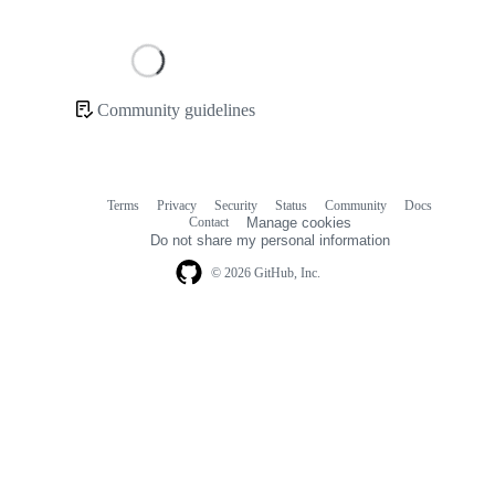
Loading
Community guidelines
Community
links
Terms
Privacy
Security
Status
Community
Docs
Footer
Footer
Contact
Manage cookies
navigation
Do not share my personal information
© 2026 GitHub, Inc.