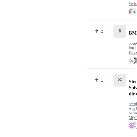
Verbr
🔋
2
BM
open
Jun 1
Fahr
🔀
1
Ste
Sol
die
brain
Aug 
Schni
MQTT