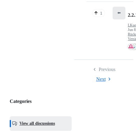
⬅️
1
2.2.
LKue
Jun 8
Rück
Versi
Previous
Next
Categories
Categories,
most
helpful,
View all discussions
and