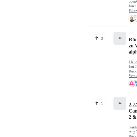
open
Jun 1
Fahr
⬅️
3
Rüc
zu V
alp
LKue
Jun 2
Rück
Versi
⬅️
1
2.2.
Can
2 &
bende
Aug 
Rück