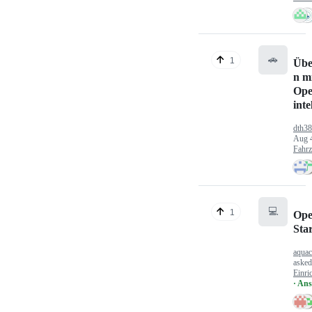
🚗
1
Übe
n mi
Ope
inte
dth3
Aug 
Fahr
💻
1
Ope
Sta
aquac
aske
Einri
· An