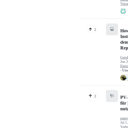
Versi
💻
2
How
Inst
dem
Rep
Gerol
Jun 2
Einri
· Un
🔌
2
PV-
für
nut
peter
Jul 1
Verbr