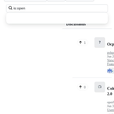
Search
all
discussions
Discussions
❓
1
Ocp
pvhp
Jun 2
Vorsc
Featu
📺
0
Col
2.0
open
Jun 3
Useri