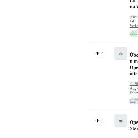
für
nut
peter
Jul 1
Verbr
🚗
1
Übe
n mi
Ope
inte
dth3
Aug 
Fahr
💻
1
Ope
Sta