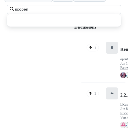
Search
all
discussions
Discussions
🔋
1
Ren
open
Jun 1
Fahr
⬅️
1
2.2.
LKue
Jun 8
Rück
Versi