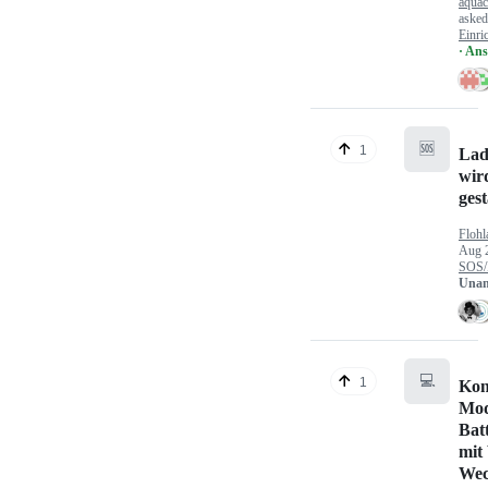
aquac
aske
Einri
· An
🆘
1
Lad
wir
gest
Flohl
Aug 
SOS/
Unan
💻
1
Kon
Mod
Bat
mit
Wec