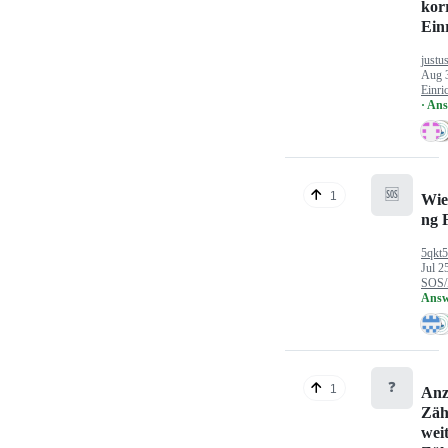
kor
Ein
justu
Aug 
Einri
· An
🆘
1
Wie
ng 
5qkt
Jul 2
SOS/
Answ
❓
1
Anz
Zäh
wei