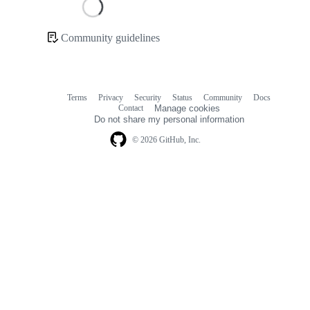
Loading
Community guidelines
Community
links
Terms
Privacy
Security
Status
Community
Docs
Footer
Footer
Contact
Manage cookies
navigation
Do not share my personal information
© 2026 GitHub, Inc.