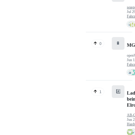
seasp
Jul 2
Fahr
🔋
0
MG
open
Jun 1
Fahr
#️⃣
1
Lad
bei
Elr
AB-
Jun 2
Hard