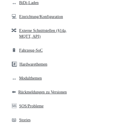
↔️
BiDi-Laden
💻
Einrichtung/Konfiguration
🔀
Externe Schnittstellen (§14a,
MQTT, API)
🔋
Fahrzeug-SoC
#️⃣
Hardwarethemen
↔️
Modulthemen
⬅️
Rückmeldungen zu Versionen
🆘
SOS/Probleme
📖
Stories