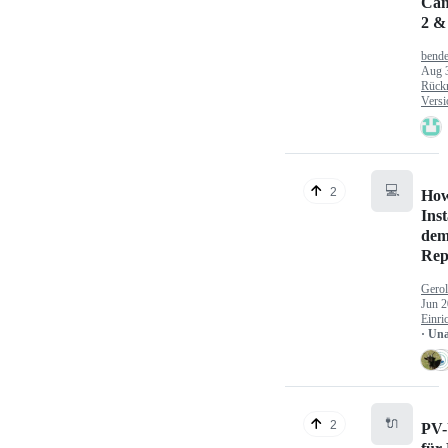
Can
2 &
bende
Aug 
Rück
Versi
💻
2
How
Inst
dem
Rep
Gerol
Jun 2
Einri
· Un
🔌
2
PV-