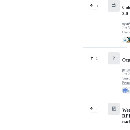
📺
0
Col
2.0
open
Jun 3
Useri
❓
1
Ocp
pvhp
Jun 2
Vorsc
Featu
#️⃣
1
Wet
RFI
nac