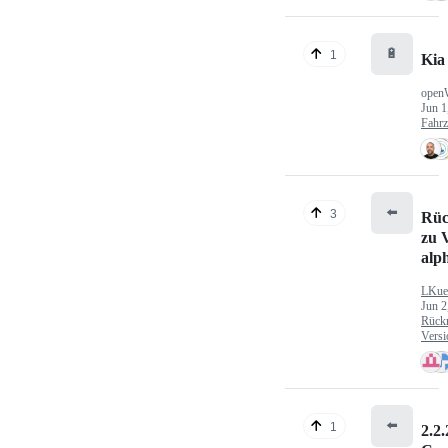
🔋
1
Kia
open
Jun 1
Fahr
⬅️
3
Rüc
zu V
alp
LKue
Jun 2
Rück
Versi
⬅️
1
2.2.