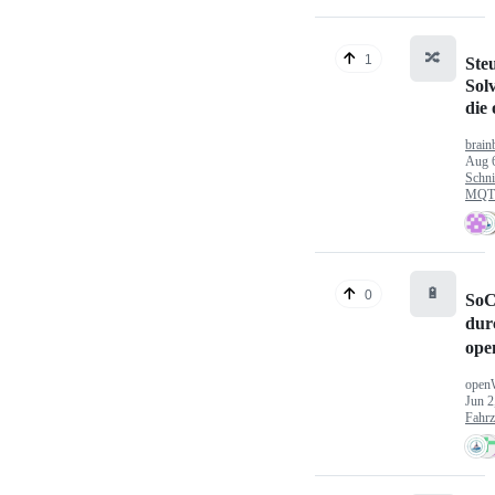
🔀
1
Ste
Sol
die
brain
Aug 
Schni
MQTT
🔋
0
SoC
dur
ope
open
Jun 2
Fahr