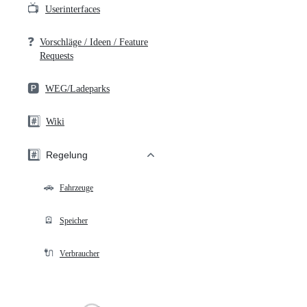
📺
Userinterfaces
❓
Vorschläge / Ideen / Feature
Requests
🅿️
WEG/Ladeparks
#️⃣
Wiki
#️⃣
Regelung
🚗
Fahrzeuge
🪫
Speicher
🔌
Verbraucher