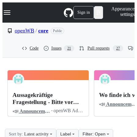
S
Navigation Menu
Appearance
k
Sign in
settings
i
p
t
openWB
/
core
Public
o
c
o
Code
Issues
Pull requests
21
27
n
t
e
n
t
openWB
Pinned
core
Discussions
Aussagekräftige
Wo finde ich w
Discussions
Fragestellung - Bitte vor
📣
Announcements
dem Posten lesen
📣
·
openWB Admin
Announcements
Label
Filter: Open
Sort by:
Latest activity