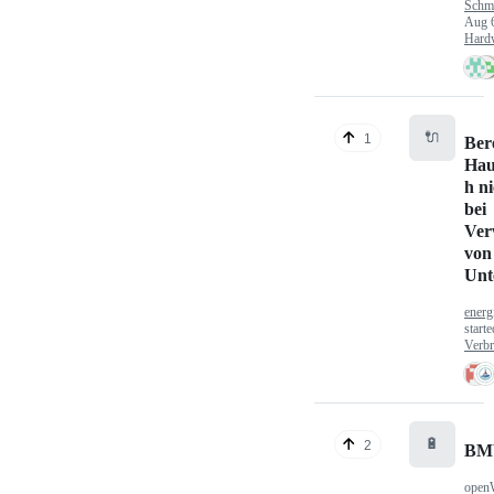
Schm
Aug 
Hard
🔌
1
Ber
Hau
h n
bei
Ver
von
Unt
energ
start
Verbr
🔋
2
BM
open