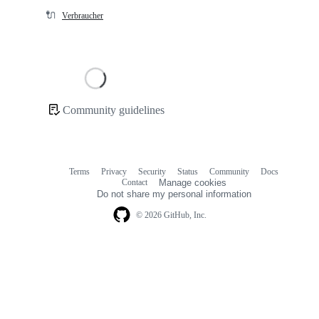
🔌
Verbraucher
Loading
Community guidelines
Community
links
Terms
Privacy
Security
Status
Community
Docs
Footer
Footer
Contact
Manage cookies
navigation
Do not share my personal information
© 2026 GitHub, Inc.