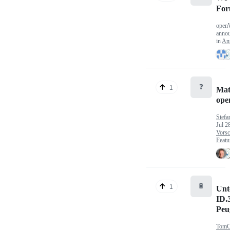
Fo
open
anno
in
An
❓
1
Mat
op
Stefa
Jul 2
Vorsc
Featu
🔋
1
Unt
ID.
Peu
TomC