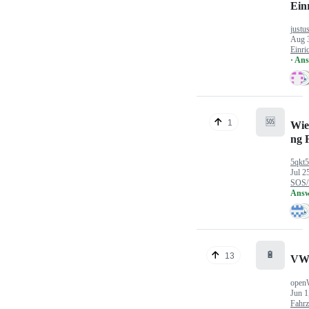
Ein
justu
Aug 
Einri
· An
🆘
1
Wie
ng 
5qkt
Jul 2
SOS/
Answ
🔋
13
VW
open
Jun 1
Fahr