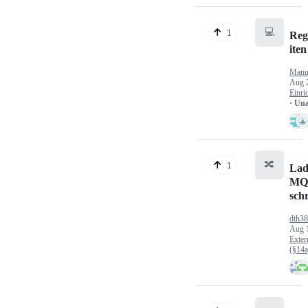
💻
1
Reg
iten
Manu
Aug 
Einri
· Un
🔀
1
Lad
MQ
sch
dth3
Aug 
Exter
(§14