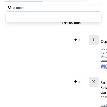
Search
all
discussions
Discussions
❓
1
Ocp
pvhp
Jun 2
Vorsc
Featu
🔀
1
Ste
Sol
dur
op
brain