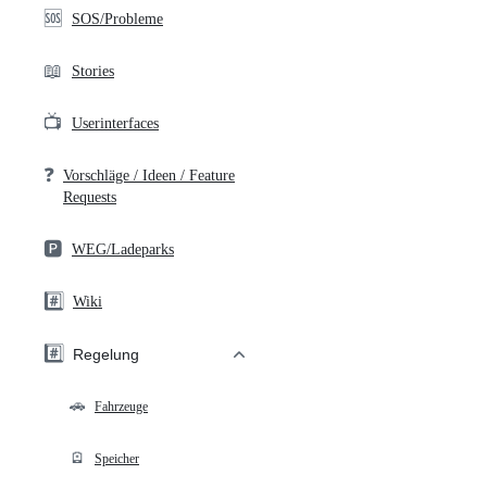
🆘
SOS/Probleme
📖
Stories
📺
Userinterfaces
❓
Vorschläge / Ideen / Feature
Requests
🅿️
WEG/Ladeparks
#️⃣
Wiki
#️⃣
Regelung
🚗
Fahrzeuge
🪫
Speicher