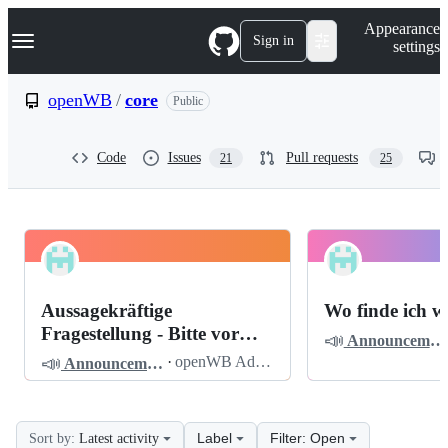
S
Navigation Menu
Appearance
k
Sign in
settings
i
p
t
openWB
/
core
Public
o
c
o
Code
Issues
Pull requests
21
25
n
t
e
n
t
openWB
Pinned
core
Discussions
Aussagekräftige
Wo finde ich w
Discussions
Fragestellung - Bitte vor
📣
Announcements
dem Posten lesen
📣
·
openWB Admin
Announcements
Label
Filter: Open
Sort by:
Latest activity