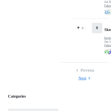
Jul 2
Fahr
🔋
0
Sko
kevin
Jun 1
Fahr
Previous
Next
Categories
Categories,
most