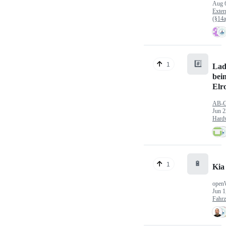
Aug 
Exter
(§14
#️⃣
1
Lad
bei
Elr
AB-
Jun 2
Hard
🔋
1
Kia
open
Jun 1
Fahr