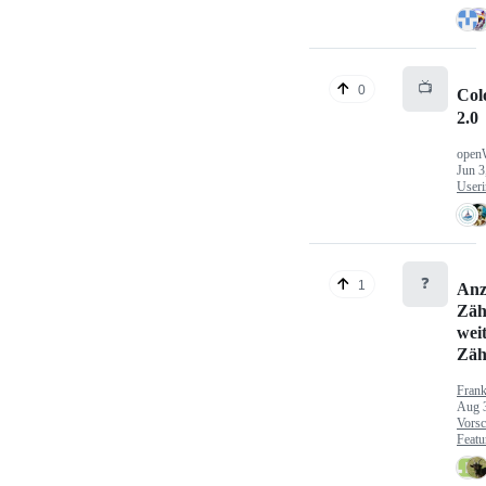
📺
0
Col
2.0
open
Jun 3
Useri
❓
1
Anz
Zäh
wei
Zäh
Fran
Aug 
Vorsc
Featu