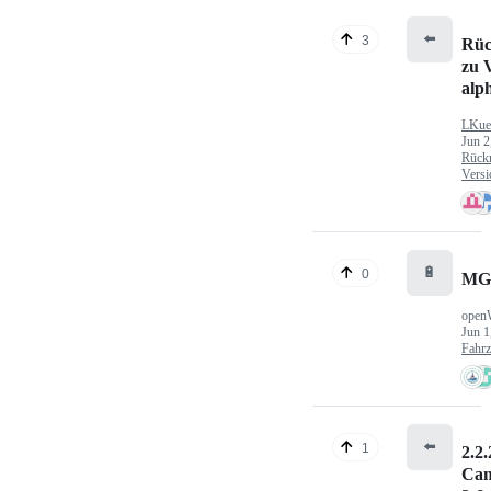
⬅️
3
Rüc
zu V
alp
LKue
Jun 2
Rück
Versi
🔋
0
MG
open
Jun 1
Fahr
⬅️
1
2.2.
Can