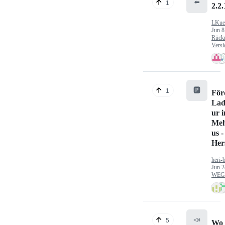
⬅️
1
2.2.
LKue
Jun 8
Rück
Versi
🅿️
1
För
Lad
ur 
Meh
us -
Hers
heri-
Jun 2
WEG/
📣
5
Wo 