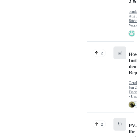
2 &
bende
Aug 
Rück
Versi
💻
2
How
Inst
dem
Rep
Gerol
Jun 2
Einri
· Un
🔌
2
PV-
für