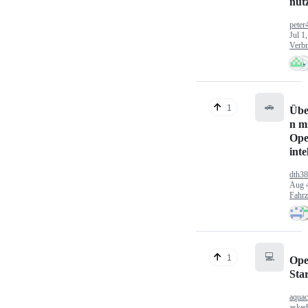
nut
peter
Jul 1
Verbr
🚗
1
Übe
n mi
Ope
inte
dth3
Aug 
Fahr
💻
1
Ope
Sta
aquac
aske