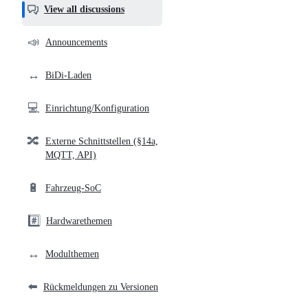
helpful,
View all discussions
and
community
📣
Announcements
links
↔️
BiDi-Laden
💻
Einrichtung/Konfiguration
🔀
Externe Schnittstellen (§14a,
MQTT, API)
🔋
Fahrzeug-SoC
#️⃣
Hardwarethemen
↔️
Modulthemen
⬅️
Rückmeldungen zu Versionen