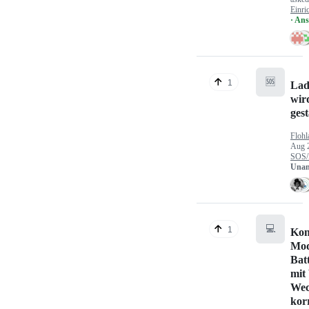
Einri
· An
🆘
1
Lad
wir
gest
Flohl
Aug 
SOS/
Unan
💻
1
Kon
Mod
Bat
mit
Wec
kor