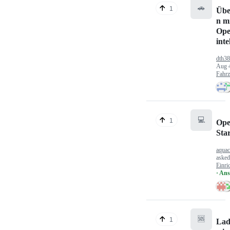
🚗
1
Übe
n mi
Ope
inte
dth3
Aug 
Fahr
💻
1
Ope
Sta
aquac
aske
Einri
· An
🆘
1
Lad