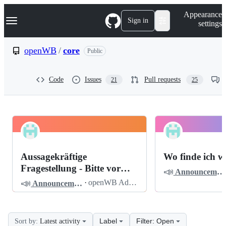
S
Navigation Menu
Appearance
k
Sign in
settings
i
p
t
openWB
/
core
Public
o
c
o
Code
Issues
Pull requests
21
25
n
t
e
n
t
openWB
Pinned
core
Discussions
Aussagekräftige
Wo finde ich w
Discussions
Fragestellung - Bitte vor
📣
Announcements
dem Posten lesen
📣
·
openWB Admin
Announcements
Label
Filter: Open
Sort by:
Latest activity