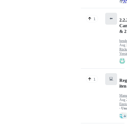
⬅️
1
2.2.
Can
& 2
bende
Aug 
Rück
Versi
💻
1
Reg
iten
Manu
Aug 
Einri
· Un