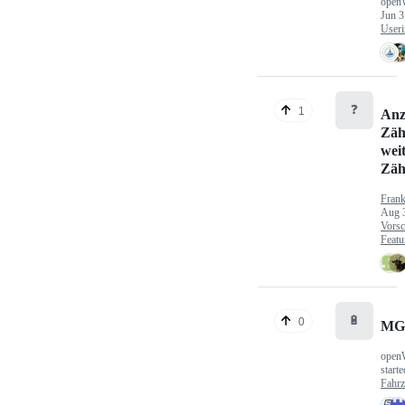
open
Jun 3
Useri
❓
1
Anz
Zäh
wei
Zäh
Fran
Aug 
Vorsc
Featu
🔋
0
MG
open
start
Fahr