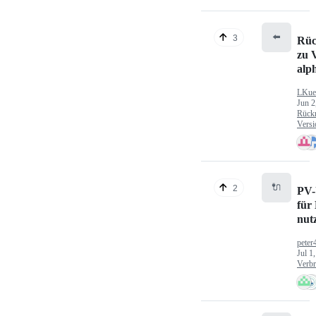
⬅️
3
Rüc
zu V
alp
LKue
Jun 2
Rück
Versi
🔌
2
PV-
für
nut
peter
Jul 1
Verbr