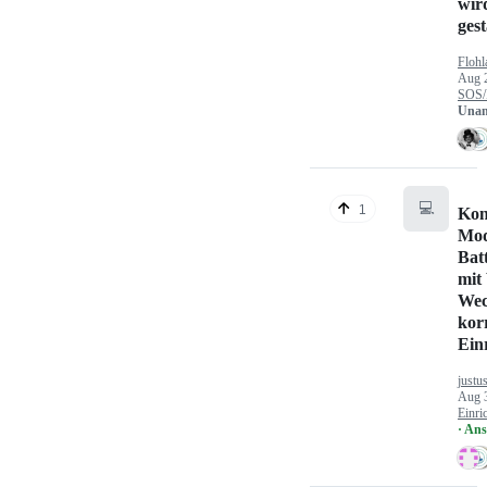
wir
gest
Flohl
Aug 
SOS/
Unan
💻
1
Kon
Mod
Bat
mit
Wec
kor
Ein
justu
Aug 
Einri
· An