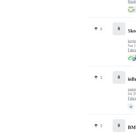
Hard
🔋
0
Sko
kevin
Jun 1
Fahr
🔋
3
ioB
seasp
Jul 2
Fahr
🔋
3
BM