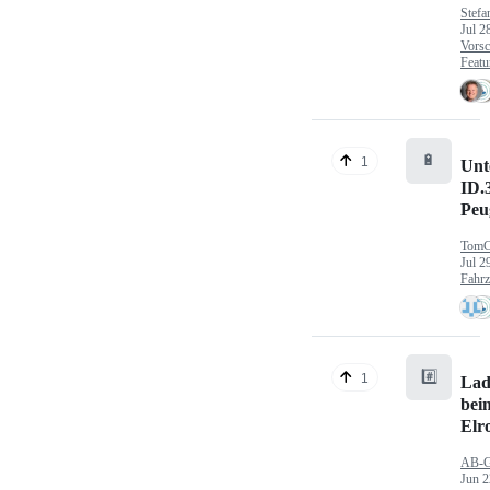
Stefa
Jul 2
Vorsc
Featu
🔋
1
Unt
ID.
Peu
TomC
Jul 2
Fahr
#️⃣
1
Lad
bei
Elr
AB-
Jun 2