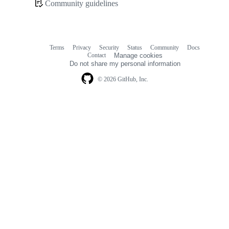
Community guidelines
Community
links
Terms
Privacy
Security
Status
Community
Docs
Footer
Footer
Contact
Manage cookies
navigation
Do not share my personal information
© 2026 GitHub, Inc.