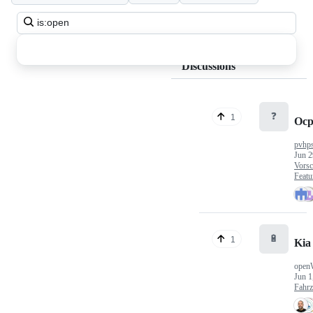
Search
all
discussions
Discussions
❓
1
Ocp
pvhp
Jun 2
Vorsc
Featu
🔋
1
Kia
open
Jun 1
Fahr