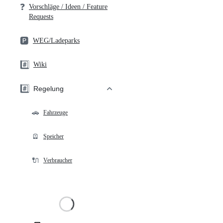
❓
Vorschläge / Ideen / Feature
Requests
🅿️
WEG/Ladeparks
#️⃣
Wiki
#️⃣
Regelung
🚗
Fahrzeuge
🪫
Speicher
🔌
Verbraucher
Loading