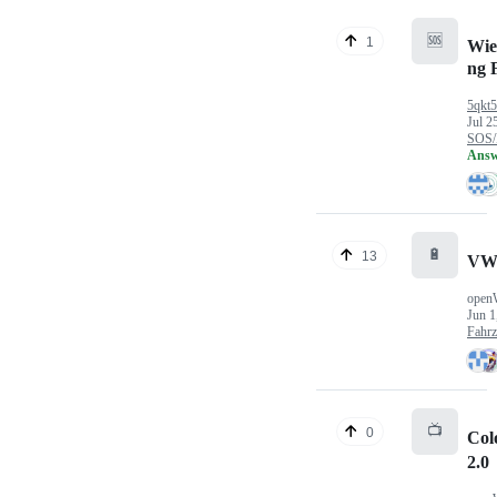
🆘
1
Wie
ng 
5qkt
Jul 2
SOS/
Answ
🔋
13
VW
open
Jun 1
Fahr
📺
0
Col
2.0