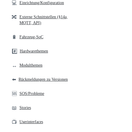
💻
Einrichtung/Konfiguration
🔀
Externe Schnittstellen (§14a,
MQTT, API)
🔋
Fahrzeug-SoC
#️⃣
Hardwarethemen
↔️
Modulthemen
⬅️
Rückmeldungen zu Versionen
🆘
SOS/Probleme
📖
Stories
📺
Userinterfaces