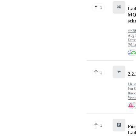
🔀
1
Lad
MQ
sch
dth3
Aug 
Exter
(§14
⬅️
1
2.2.
LKue
Jun 8
Rück
Versi
🅿️
1
För
Lad