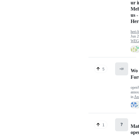
ur 
Meh
us -
Hers
heri-
Jun 2
WEG/
📣
5
Wo 
Fo
open
anno
in
An
❓
1
Mat
op