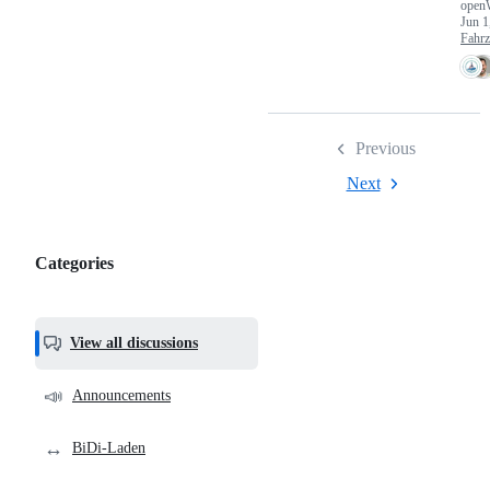
open
Jun 1
Fahr
Previous
Next
Categories
Categories,
most
helpful,
View all discussions
and
community
📣
Announcements
links
↔️
BiDi-Laden