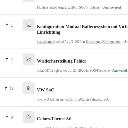
Flohlaus
asked
Aug 2, 2026
in
SOS/Probleme
· Unanswered
💻
1
Konfiguration Modual Batteriesystem mit Victr
Einrichtung
justusbernold
asked
Aug 3, 2026
in
Einrichtung/Konfiguration
· A
🆘
1
Wiederherstellung Fehler
5qkt5587b2-rgb
asked
Jul 25, 2026
in
SOS/Probleme
· Answered
🔋
13
VW SoC
openWB Admin
started
Jun 1, 2026
in
Fahrzeug-SoC
📺
0
Colors-Theme 2.0