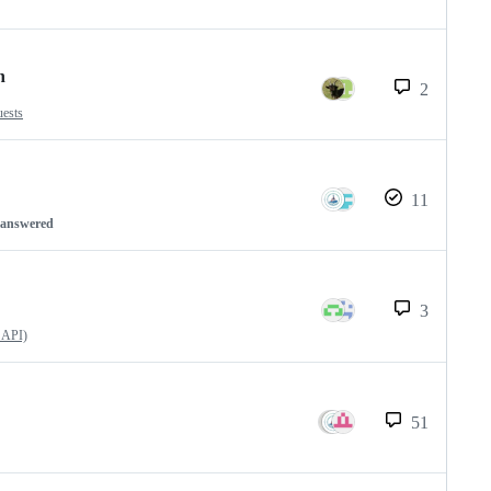
n
2
uests
11
nanswered
3
 API)
51