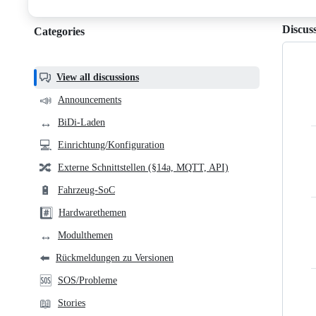
discussions
Discus
Categories
Categories,
most
helpful,
View all discussions
and
📣
Announcements
community
↔️
BiDi-Laden
links
💻
Einrichtung/Konfiguration
🔀
Externe Schnittstellen (§14a, MQTT, API)
🔋
Fahrzeug-SoC
#️⃣
Hardwarethemen
↔️
Modulthemen
⬅️
Rückmeldungen zu Versionen
🆘
SOS/Probleme
📖
Stories