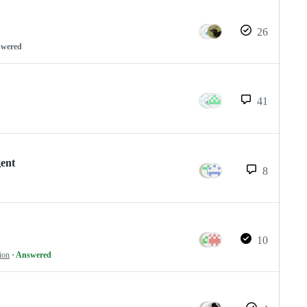
26
swered
41
gent
8
10
ion
· Answered