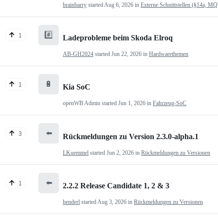
brainbarry
started
Aug 6, 2026
in
Externe Schnittstellen (§14a, M
#️⃣
1
Ladeprobleme beim Skoda Elroq
AB-GH2024
started
Jun 22, 2026
in
Hardwarethemen
🔋
1
Kia SoC
openWB Admin
started
Jun 1, 2026
in
Fahrzeug-SoC
⬅️
3
Rückmeldungen zu Version 2.3.0-alpha.1
LKuemmel
started
Jun 2, 2026
in
Rückmeldungen zu Versionen
⬅️
1
2.2.2 Release Candidate 1, 2 & 3
benderl
started
Aug 3, 2026
in
Rückmeldungen zu Versionen