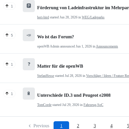
🅿️
1
Förderung von Ladeinfrastruktur im Mehrpartei
heri-bird
started
Jun 28, 2026
in
WEG/Ladeparks
📣
5
Wo ist das Forum?
openWB Admin
announced
Jun 1, 2026
in
Announcements
❓
1
Matter für die openWB
StefanHesse
started
Jul 28, 2026
in
Vorschläge / Ideen / Feature Re
🔋
1
Unterschiede ID.3 und Peugeot e2008
TomCorde
started
Jul 29, 2026
in
Fahrzeug-SoC
Previous
1
2
3
4