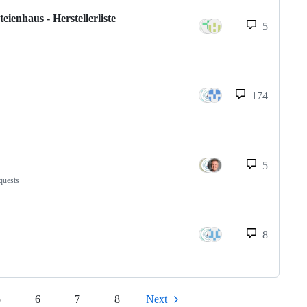
enhaus - Herstellerliste
5
174
5
quests
8
5
6
7
8
Next