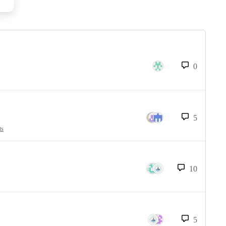
0
5
ts
10
5