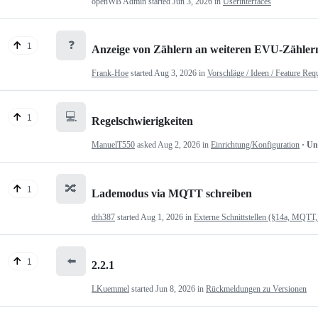
openWB Admin
started
Jun 3, 2026
in
Userinterfaces
❓
1
Anzeige von Zählern an weiteren EVU-Zähler
Frank-Hoe
started
Aug 3, 2026
in
Vorschläge / Ideen / Feature Req
💻
1
Regelschwierigkeiten
ManuelT550
asked
Aug 2, 2026
in
Einrichtung/Konfiguration
· U
🔀
1
Lademodus via MQTT schreiben
dth387
started
Aug 1, 2026
in
Externe Schnittstellen (§14a, MQTT,
⬅️
1
2.2.1
LKuemmel
started
Jun 8, 2026
in
Rückmeldungen zu Versionen