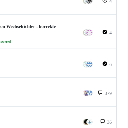
4
on Wechselrichter - korrekte
4
nswered
6
379
36