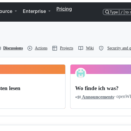
Pricing
ource
Enterprise
Type
/
to 
Discussions
Actions
Projects
Wiki
Security and q
ten lesen
Wo finde ich was?
📣
·
openW
Announcements