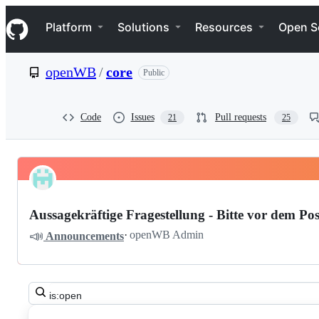
S
Navigation Menu
k
Platform
Solutions
Resources
Open S
i
p
t
openWB
/
core
Public
o
c
o
n
Code
Issues
Pull requests
21
25
t
e
n
t
Pinned
openWB
Discussions
core
Aussagekräftige Fragestellung - Bitte vor dem Pos
Discussions
📣
·
openWB Admin
Announcements
Search
all