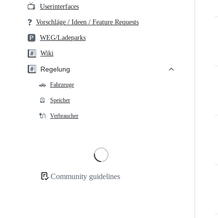
📺
Userinterfaces
❓
Vorschläge / Ideen / Feature Requests
🅿️
WEG/Ladeparks
#️⃣
Wiki
#️⃣
Regelung
🚗
Fahrzeuge
🪫
Speicher
🔌
Verbraucher
Loading
Community guidelines
Community
links