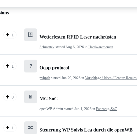
sions
#️⃣
1
Wetterfesten RFID Leser nachrüsten
Schmattek
started
Aug 6, 2026
in
Hardwarethemen
❓
1
Ocpp protocol
pvhpsb
started
Jun 29, 2026
in
Vorschläge / Ideen / Feature Reques
🔋
0
MG SoC
openWB Admin
started
Jun 1, 2026
in
Fahrzeug-SoC
🔀
1
Steuerung WP Solvis Lea durch die openWB