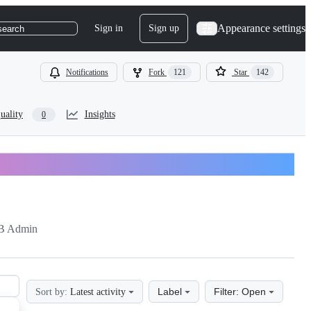
Appearance settings
Sign in
Sign up
search
Notifications
Fork
121
Star
142
uality
Insights
0
B Admin
Label
Filter: Open
Sort by:
Latest activity