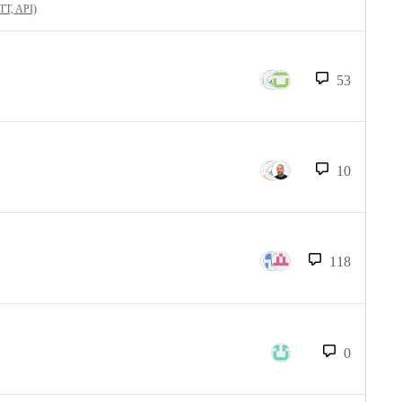
QTT, API)
53
10
118
0