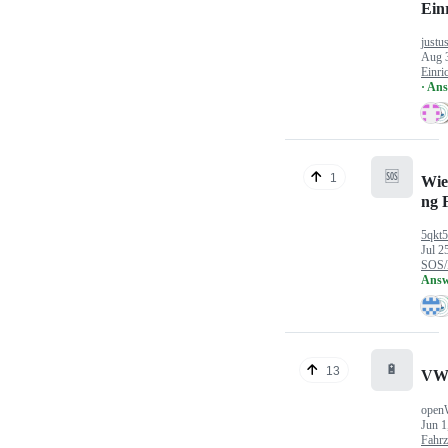
Ein
justu
Aug 
Einri
· An
🆘
1
Wie
ng 
5qkt
Jul 2
SOS/
Answ
🔋
13
VW
open
Jun 1
Fahr