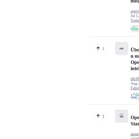
nut
peter
Jul 1
Verbr
🚗
1
Übe
n mi
Ope
inte
dth3
Aug 
Fahr
💻
1
Ope
Sta
aquac
aske