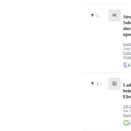
🔀
1
Ste
Sol
dur
op
brain
Aug 
Exter
(§14
#️⃣
1
Lad
bei
Elr
AB-
Jun 2
Hard