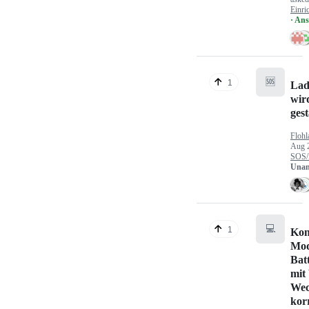
Einri
· An
🆘
1
Lad
wir
gest
Flohl
Aug 
SOS/
Unan
💻
1
Kon
Mod
Bat
mit
Wec
kor