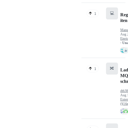
💻
1
Reg
iten
Manu
Aug 
Einri
· Un
🔀
1
Lad
MQ
sch
dth3
Aug 
Exter
(§14