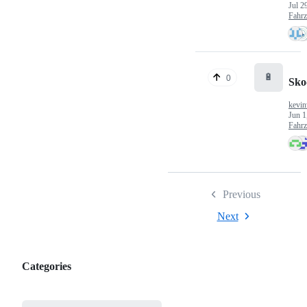
Jul 2
Fahr
🔋
0
Sko
kevin
Jun 1
Fahr
Previous
Next
Categories
Categories,
most