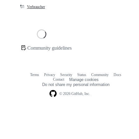
🔌
Verbraucher
Loading
Community guidelines
Community
links
Terms
Privacy
Security
Status
Community
Docs
Footer
Footer
Contact
Manage cookies
navigation
Do not share my personal information
© 2026 GitHub, Inc.