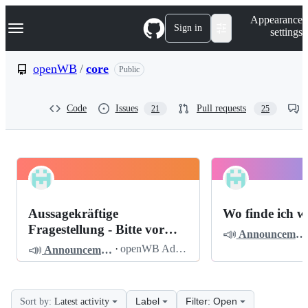
S
Navigation Menu
Appearance
k
Sign in
settings
i
p
t
openWB
/
core
Public
o
c
o
Code
Issues
Pull requests
21
25
n
t
e
n
t
openWB
Pinned
core
Discussions
Aussagekräftige
Wo finde ich w
Discussions
Fragestellung - Bitte vor
📣
Announcements
dem Posten lesen
📣
·
openWB Admin
Announcements
Label
Filter: Open
Sort by:
Latest activity