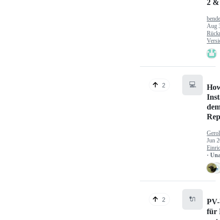
2 &
bende
Aug 
Rück
Versi
💻
2
How
Inst
dem
Rep
Gerol
Jun 2
Einri
· Un
🔌
2
PV-
für