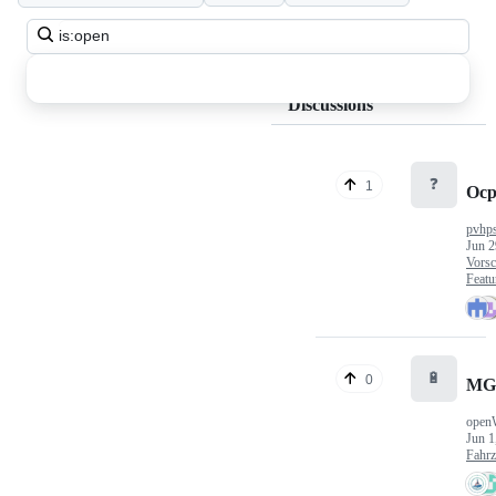
Search
all
discussions
Discussions
❓
1
Ocp
pvhp
Jun 2
Vorsc
Featu
🔋
0
MG
open
Jun 1
Fahr