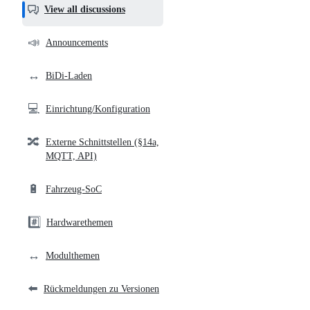
helpful,
View all discussions
and
community
📣
Announcements
links
↔️
BiDi-Laden
💻
Einrichtung/Konfiguration
🔀
Externe Schnittstellen (§14a,
MQTT, API)
🔋
Fahrzeug-SoC
#️⃣
Hardwarethemen
↔️
Modulthemen
⬅️
Rückmeldungen zu Versionen