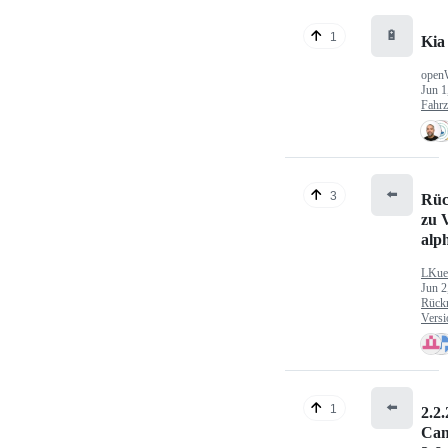
🔋
1
Kia
open
Jun 1
Fahr
⬅️
3
Rüc
zu V
alp
LKue
Jun 2
Rück
Versi
⬅️
1
2.2.
Can