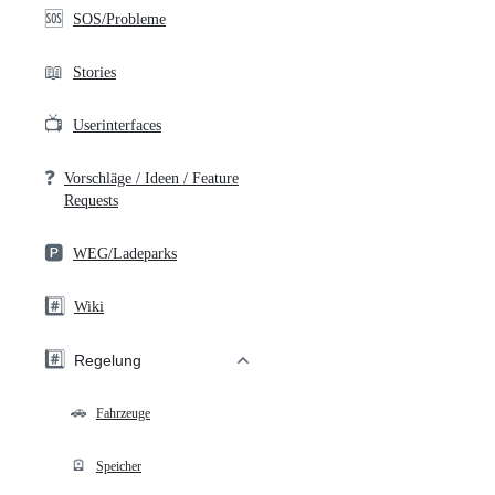
🆘
SOS/Probleme
📖
Stories
📺
Userinterfaces
❓
Vorschläge / Ideen / Feature
Requests
🅿️
WEG/Ladeparks
#️⃣
Wiki
#️⃣
Regelung
🚗
Fahrzeuge
🪫
Speicher