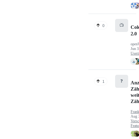
📺
0
Col
2.0
open
Jun 3
Useri
❓
1
Anz
Zäh
wei
Zäh
Fran
Aug 
Vorsc
Featu