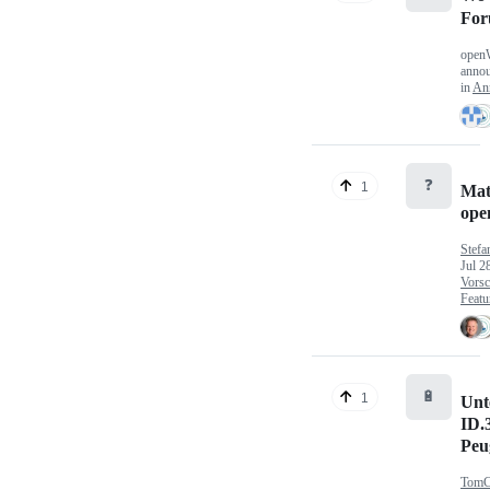
Fo
open
anno
in
An
❓
1
Mat
op
Stefa
Jul 2
Vorsc
Featu
🔋
1
Unt
ID.
Peu
TomC