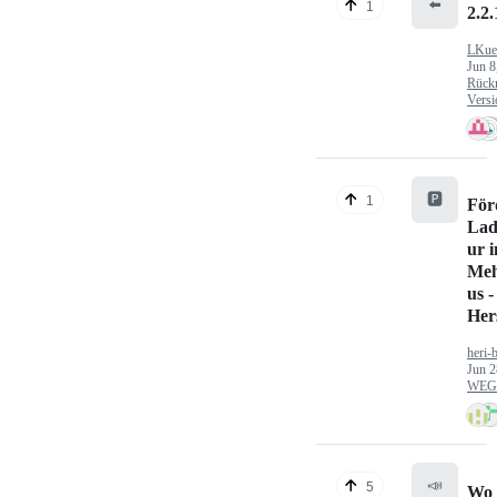
⬅️
1
2.2.
LKue
Jun 8
Rück
Versi
🅿️
1
För
Lad
ur 
Meh
us -
Hers
heri-
Jun 2
WEG/
📣
5
Wo 