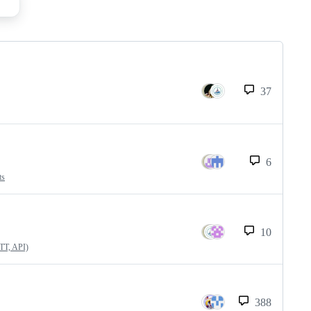
37
6
ts
10
QTT, API)
388