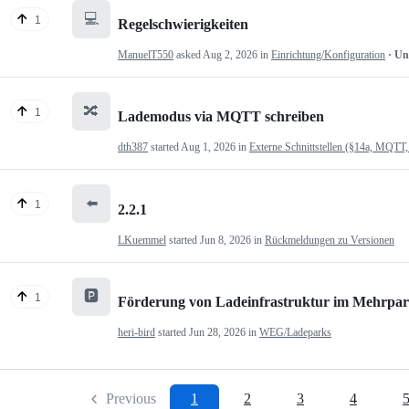
💻
1
Regelschwierigkeiten
ManuelT550
asked
Aug 2, 2026
in
Einrichtung/Konfiguration
· U
🔀
1
Lademodus via MQTT schreiben
dth387
started
Aug 1, 2026
in
Externe Schnittstellen (§14a, MQTT,
⬅️
1
2.2.1
LKuemmel
started
Jun 8, 2026
in
Rückmeldungen zu Versionen
🅿️
1
Förderung von Ladeinfrastruktur im Mehrpartei
heri-bird
started
Jun 28, 2026
in
WEG/Ladeparks
Previous
1
2
3
4