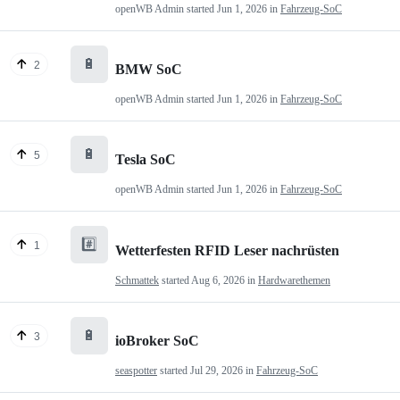
openWB Admin
started
Jun 1, 2026
in
Fahrzeug-SoC
🔋
2
BMW SoC
openWB Admin
started
Jun 1, 2026
in
Fahrzeug-SoC
🔋
5
Tesla SoC
openWB Admin
started
Jun 1, 2026
in
Fahrzeug-SoC
#️⃣
1
Wetterfesten RFID Leser nachrüsten
Schmattek
started
Aug 6, 2026
in
Hardwarethemen
🔋
3
ioBroker SoC
seaspotter
started
Jul 29, 2026
in
Fahrzeug-SoC