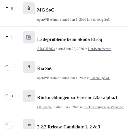
🔋
0
MG SoC
openWB Admin
started
Jun 1, 2026
in
Fahrzeug-SoC
#️⃣
1
Ladeprobleme beim Skoda Elroq
AB-GH2024
started
Jun 22, 2026
in
Hardwarethemen
🔋
1
Kia SoC
openWB Admin
started
Jun 1, 2026
in
Fahrzeug-SoC
⬅️
3
Rückmeldungen zu Version 2.3.0-alpha.1
LKuemmel
started
Jun 2, 2026
in
Rückmeldungen zu Versionen
⬅️
1
2.2.2 Release Candidate 1, 2 & 3