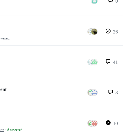
0
26
swered
41
gent
8
10
ion
· Answered