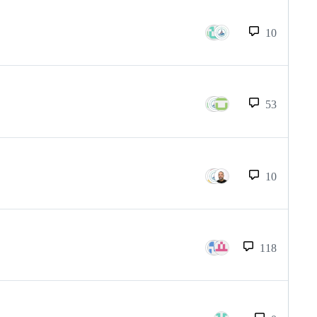
10
53
10
118