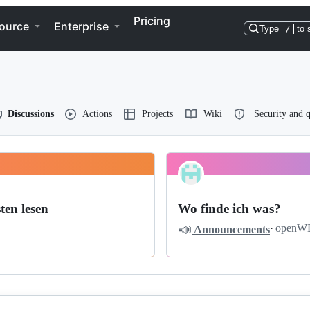
Pricing
ource
Enterprise
Type
/
to 
Discussions
Actions
Projects
Wiki
Security and q
ten lesen
Wo finde ich was?
📣
·
openW
Announcements