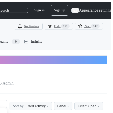
Appearance settings
Sign in
Sign up
search
Notifications
Fork
121
Star
142
uality
Insights
0
B Admin
Label
Filter: Open
Sort by:
Latest activity