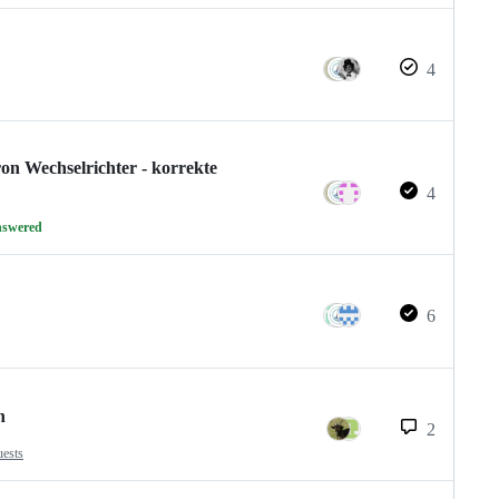
4
on Wechselrichter - korrekte
4
nswered
6
n
2
uests