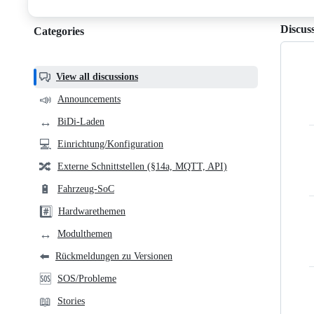
discussions
Discus
Categories
Categories,
most
helpful,
View all discussions
and
📣
Announcements
community
↔️
BiDi-Laden
links
💻
Einrichtung/Konfiguration
🔀
Externe Schnittstellen (§14a, MQTT, API)
🔋
Fahrzeug-SoC
#️⃣
Hardwarethemen
↔️
Modulthemen
⬅️
Rückmeldungen zu Versionen
🆘
SOS/Probleme
📖
Stories