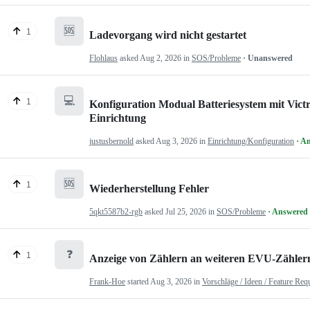
🆘
1
Ladevorgang wird nicht gestartet
Flohlaus
asked
Aug 2, 2026
in
SOS/Probleme
· Unanswered
💻
1
Konfiguration Modual Batteriesystem mit Victr
Einrichtung
justusbernold
asked
Aug 3, 2026
in
Einrichtung/Konfiguration
· A
🆘
1
Wiederherstellung Fehler
5qkt5587b2-rgb
asked
Jul 25, 2026
in
SOS/Probleme
· Answered
❓
1
Anzeige von Zählern an weiteren EVU-Zähler
Frank-Hoe
started
Aug 3, 2026
in
Vorschläge / Ideen / Feature Req