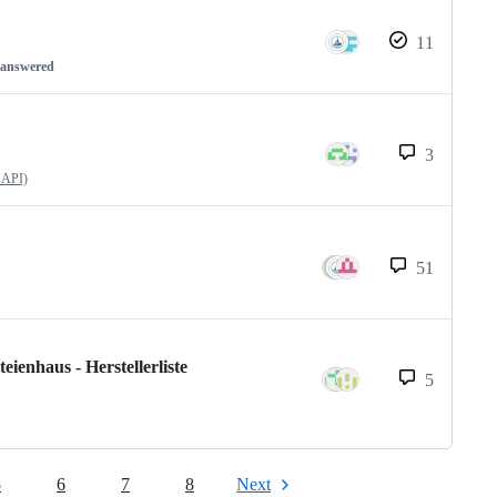
11
nanswered
3
 API)
51
enhaus - Herstellerliste
5
5
6
7
8
Next