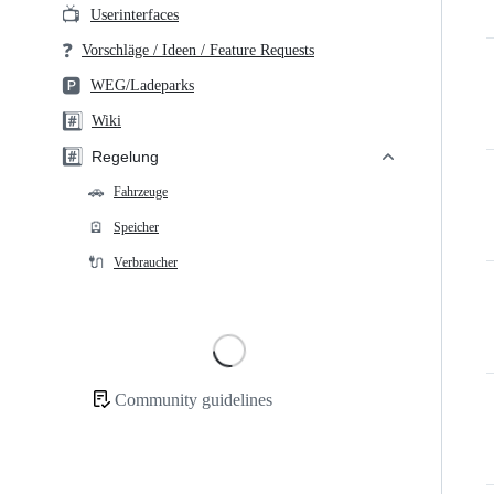
📺
Userinterfaces
❓
Vorschläge / Ideen / Feature Requests
🅿️
WEG/Ladeparks
#️⃣
Wiki
#️⃣
Regelung
🚗
Fahrzeuge
🪫
Speicher
🔌
Verbraucher
Loading
Community guidelines
Community
links