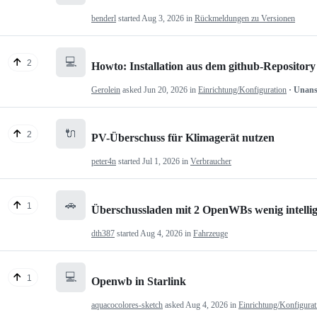
benderl
started
Aug 3, 2026
in
Rückmeldungen zu Versionen
💻
2
Howto: Installation aus dem github-Repository
Gerolein
asked
Jun 20, 2026
in
Einrichtung/Konfiguration
· Unan
🔌
2
PV-Überschuss für Klimagerät nutzen
peter4n
started
Jul 1, 2026
in
Verbraucher
🚗
1
Überschussladen mit 2 OpenWBs wenig intelli
dth387
started
Aug 4, 2026
in
Fahrzeuge
💻
1
Openwb in Starlink
aquacocolores-sketch
asked
Aug 4, 2026
in
Einrichtung/Konfigurat