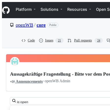
S
Navigation Menu
k
Platform
Solutions
Resources
Open S
i
p
t
openWB
/
core
Public
o
c
o
n
Code
Issues
Pull requests
21
24
t
e
n
t
Pinned
openWB
Discussions
core
Aussagekräftige Fragestellung - Bitte vor dem Pos
Discussions
📣
·
openWB Admin
Announcements
Search
all