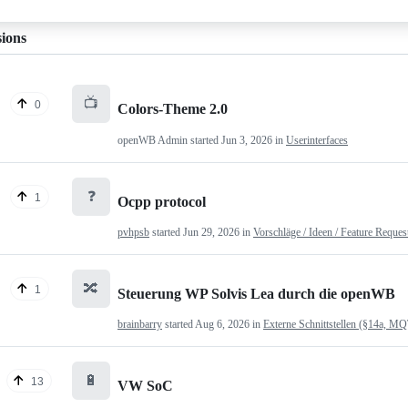
sions
📺
0
Colors-Theme 2.0
openWB Admin
started
Jun 3, 2026
in
Userinterfaces
❓
1
Ocpp protocol
pvhpsb
started
Jun 29, 2026
in
Vorschläge / Ideen / Feature Reques
🔀
1
Steuerung WP Solvis Lea durch die openWB
brainbarry
started
Aug 6, 2026
in
Externe Schnittstellen (§14a, M
🔋
13
VW SoC