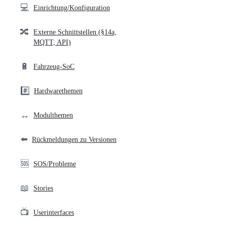
💻
Einrichtung/Konfiguration
🔀
Externe Schnittstellen (§14a,
MQTT, API)
🔋
Fahrzeug-SoC
#️⃣
Hardwarethemen
↔️
Modulthemen
⬅️
Rückmeldungen zu Versionen
🆘
SOS/Probleme
📖
Stories
📺
Userinterfaces