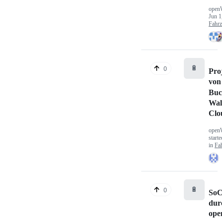
open
Jun 1
Fahr
🔋
0
Pro
von
Buc
Wal
Clo
open
start
in
Fa
🔋
0
SoC
dur
ope