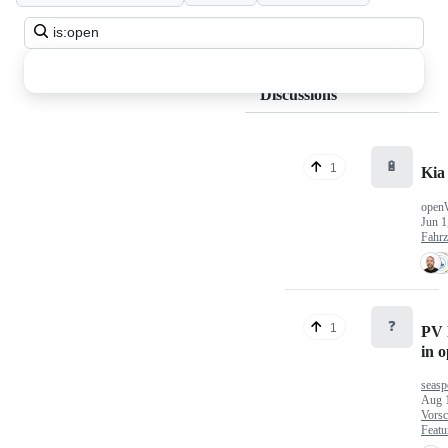
Search
all
discussions
Discussions
🔋
1
Kia
open
Jun 1
Fahr
❓
1
PV 
in 
seasp
Aug 
Vorsc
Featu