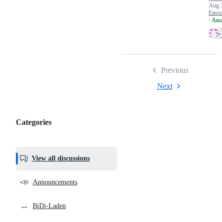
Aug 
Einri
· An
Previous
Next
Categories
Categories,
most
helpful,
View all discussions
and
community
📣
Announcements
links
↔️
BiDi-Laden