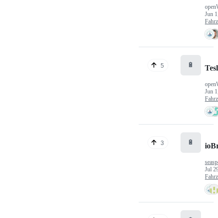
open
Jun 1
Fahr
🔋
5
Tes
open
Jun 1
Fahr
🔋
3
ioB
seasp
Jul 2
Fahr