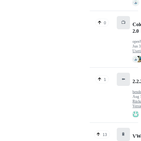
📺
0
Col
2.0
open
Jun 3
Useri
⬅️
1
2.2.
bende
Aug 
Rück
Versi
🔋
13
VW