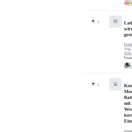
🆘
1
Lad
wir
gest
Flohl
Aug 
SOS/
Unan
💻
1
Kon
Mod
Bat
mit
Wec
kor
Ein
justu