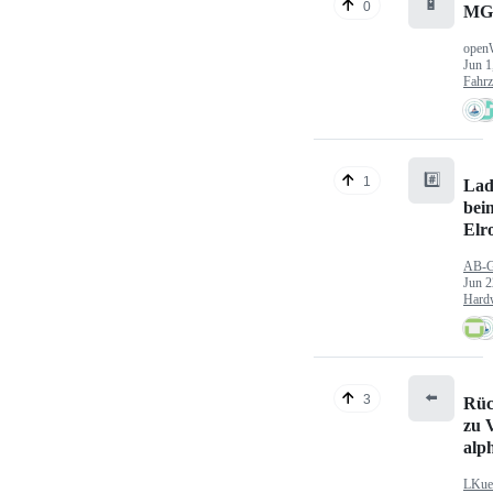
🔋
0
MG
open
Jun 1
Fahr
#️⃣
1
Lad
bei
Elr
AB-
Jun 2
Hard
⬅️
3
Rüc
zu V
alp
LKue