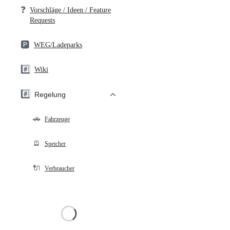
❓
Vorschläge / Ideen / Feature
Requests
🅿️
WEG/Ladeparks
#️⃣
Wiki
#️⃣
Regelung
🚗
Fahrzeuge
🪫
Speicher
🔌
Verbraucher
Loading