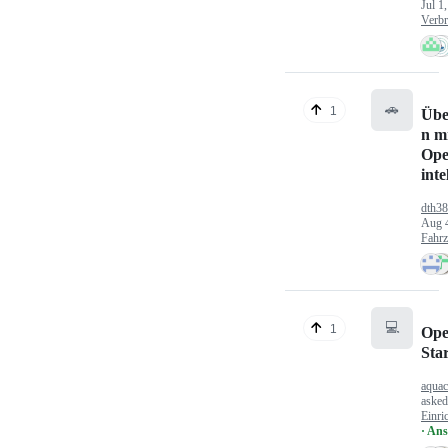
Jul 1
Verbr
🚗
1
Übe
n mi
Ope
inte
dth3
Aug 
Fahr
💻
1
Ope
Sta
aquac
aske
Einri
· An