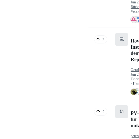
Jun 2
Rück
Versi
💻
2
How
Inst
dem
Rep
Gerol
Jun 2
Einri
· Un
🔌
2
PV-
für
nut
peter