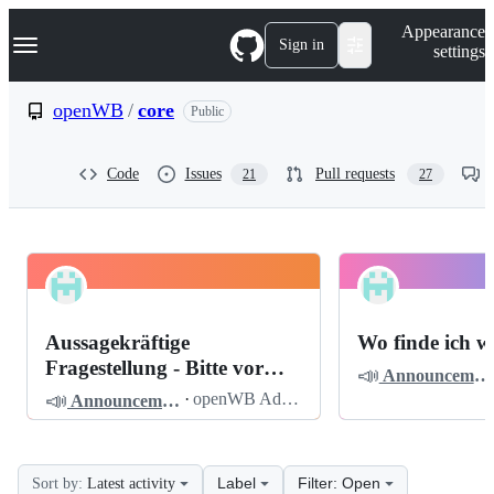
S
Navigation Menu
Appearance
k
Sign in
settings
i
p
t
openWB
/
core
Public
o
c
o
Code
Issues
Pull requests
21
27
n
t
e
n
t
openWB
Pinned
core
Discussions
Aussagekräftige
Wo finde ich w
Discussions
Fragestellung - Bitte vor
📣
Announcements
dem Posten lesen
📣
·
openWB Admin
Announcements
Label
Filter: Open
Sort by:
Latest activity