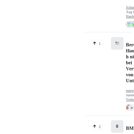
Schm
Aug 
Hard
🔌
1
Ber
Hau
h n
bei
Ver
von
Unt
energ
start
Verbr
🔋
2
BM