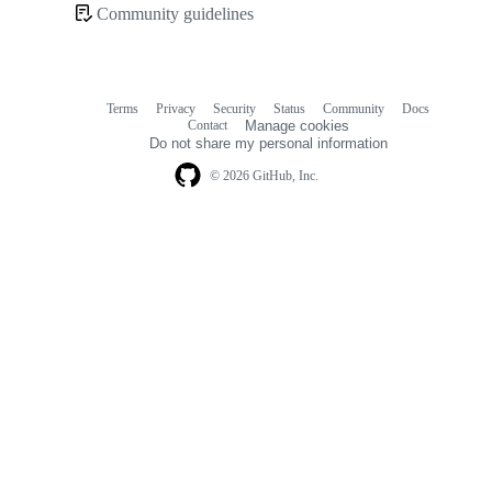
Community guidelines
Community
links
Terms
Privacy
Security
Status
Community
Docs
Footer
Footer
Contact
Manage cookies
navigation
Do not share my personal information
© 2026 GitHub, Inc.