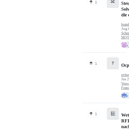
🔀
1
Ste
Sol
die
brain
Aug 
Schni
MQTT
❓
1
Ocp
pvhp
Jun 2
Vorsc
Featu
#️⃣
1
Wet
RFI
nac