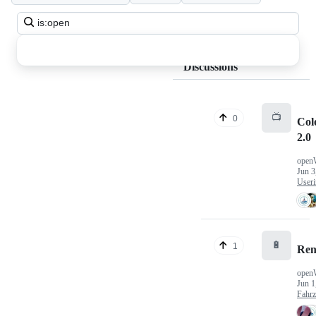
Search
all
discussions
Discussions
📺
0
Col
2.0
open
Jun 3
Useri
🔋
1
Ren
open
Jun 1
Fahr