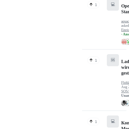
💻
1
Ope
Sta
aquac
aske
Einri
· An
🆘
1
Lad
wir
gest
Flohl
Aug 
SOS/
Unan
💻
1
Kon
Mod