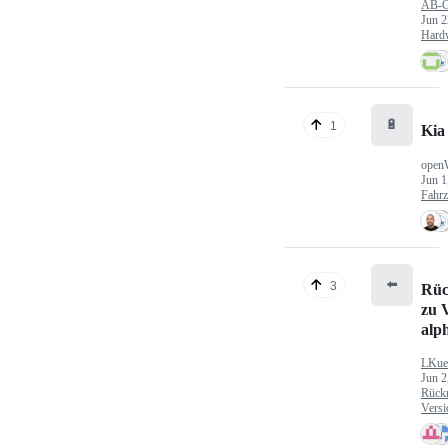
AB-
Jun 2
Hard
🔋
1
Kia
open
Jun 1
Fahr
⬅️
3
Rüc
zu V
alp
LKue
Jun 2
Rück
Versi