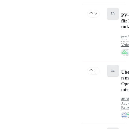
🔌
2
PV-
für
nut
peter
Jul 1
Verbr
🚗
1
Übe
n mi
Ope
inte
dth3
Aug 
Fahr