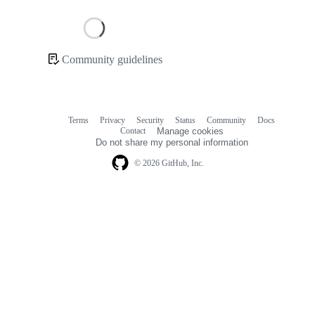
Loading
Community guidelines
Community
links
Terms
Privacy
Security
Status
Community
Docs
Footer
Footer
Contact
Manage cookies
navigation
Do not share my personal information
© 2026 GitHub, Inc.