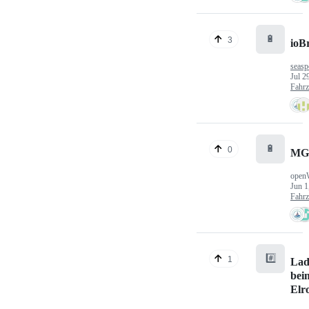
🔋
3
ioB
seasp
Jul 2
Fahr
🔋
0
MG
open
Jun 1
Fahr
#️⃣
1
Lad
bei
Elr