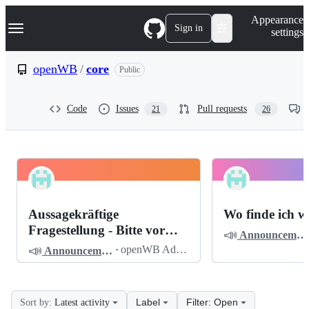
S
Navigation Menu
Appearance
k
Sign in
settings
i
p
t
openWB
/
core
Public
o
c
o
Code
Issues
Pull requests
21
26
n
t
e
n
t
openWB
Pinned
core
Discussions
Aussagekräftige
Wo finde ich w
Discussions
Fragestellung - Bitte vor
📣
Announcements
dem Posten lesen
📣
·
openWB Admin
Announcements
Label
Filter: Open
Sort by:
Latest activity