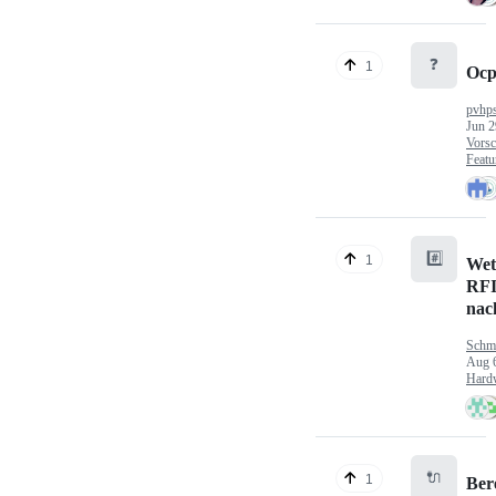
❓
1
Ocp
pvhp
Jun 2
Vorsc
Featu
#️⃣
1
Wet
RFI
nac
Schm
Aug 
Hard
🔌
1
Ber