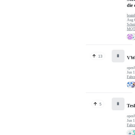
die
brain
Aug 
Schni
MQTT
🔋
13
VW
open
Jun 1
Fahr
🔋
5
Tes
open
Jun 1
Fahr