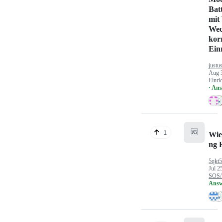
Bat
mit
Wec
kor
Ein
justu
Aug 
Einri
· An
🆘
1
Wie
ng 
5qkt
Jul 2
SOS/
Answ