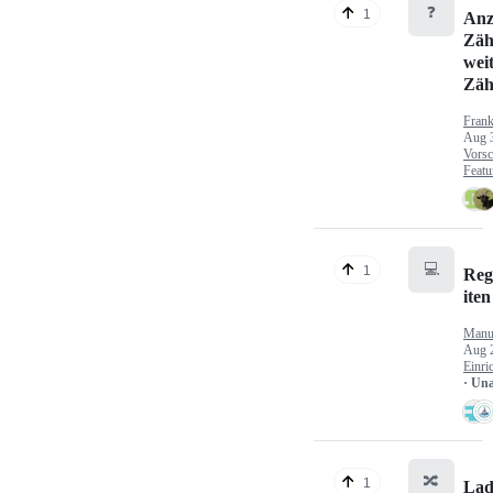
❓
1
Anz
Zäh
wei
Zäh
Fran
Aug 
Vorsc
Featu
💻
1
Reg
iten
Manu
Aug 
Einri
· Un
🔀
1
Lad