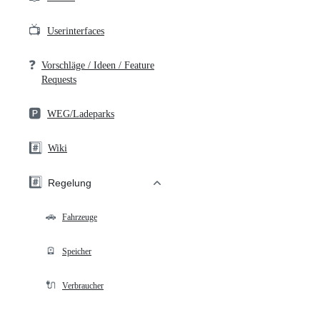
📺
Userinterfaces
❓
Vorschläge / Ideen / Feature
Requests
🅿️
WEG/Ladeparks
#️⃣
Wiki
#️⃣
Regelung
🚗
Fahrzeuge
🪫
Speicher
🔌
Verbraucher