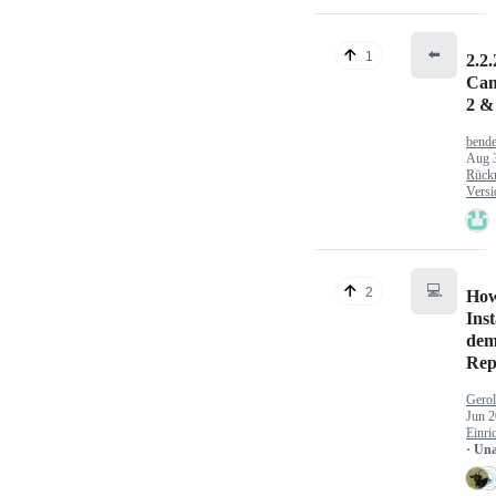
⬅️
1
2.2.
Can
2 &
bende
Aug 
Rück
Versi
💻
2
How
Inst
dem
Rep
Gerol
Jun 2
Einri
· Un