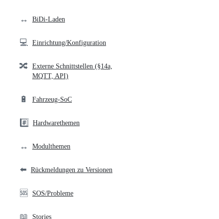
links
↔️
BiDi-Laden
💻
Einrichtung/Konfiguration
🔀
Externe Schnittstellen (§14a,
MQTT, API)
🔋
Fahrzeug-SoC
#️⃣
Hardwarethemen
↔️
Modulthemen
⬅️
Rückmeldungen zu Versionen
🆘
SOS/Probleme
📖
Stories