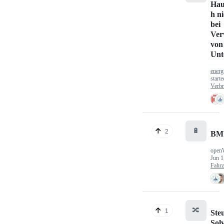
Hau
h n
bei
Ver
von
Unt
energ
start
Verbr
🔋
2
BM
open
Jun 1
Fahr
🔀
1
Ste
Sol