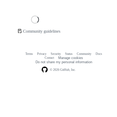
Loading
Community guidelines
Community
links
Terms
Privacy
Security
Status
Community
Docs
Footer
Footer
Contact
Manage cookies
navigation
Do not share my personal information
© 2026 GitHub, Inc.