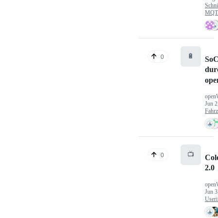
Schni
MQTT
🔋
0
SoC
dur
ope
open
Jun 2
Fahr
📺
0
Col
2.0
open
Jun 3
Useri