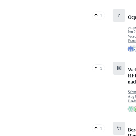
❓
1
Ocp
pvhp
Jun 2
Vorsc
Featu
#️⃣
1
Wet
RFI
nac
Schm
Aug 
Hard
🔌
1
Ber
Hau