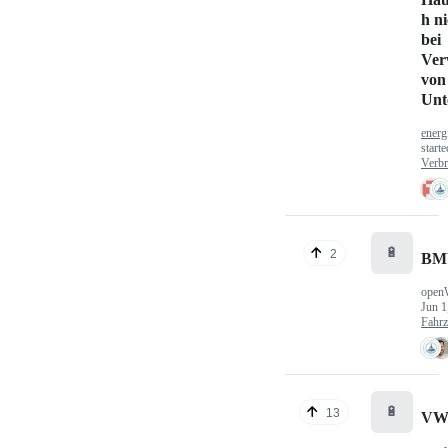
h n
bei
Ver
von
Unt
energ
start
Verbr
🔋
2
BM
open
Jun 1
Fahr
🔋
13
VW