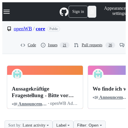
S
Navigation Menu
Appearance
k
Sign in
settings
i
p
t
openWB
/
core
Public
o
c
o
Code
Issues
Pull requests
21
26
n
t
e
n
t
openWB
Pinned
core
Discussions
Aussagekräftige
Wo finde ich w
Discussions
Fragestellung - Bitte vor
📣
Announcements
dem Posten lesen
📣
·
openWB Admin
Announcements
Label
Filter: Open
Sort by:
Latest activity