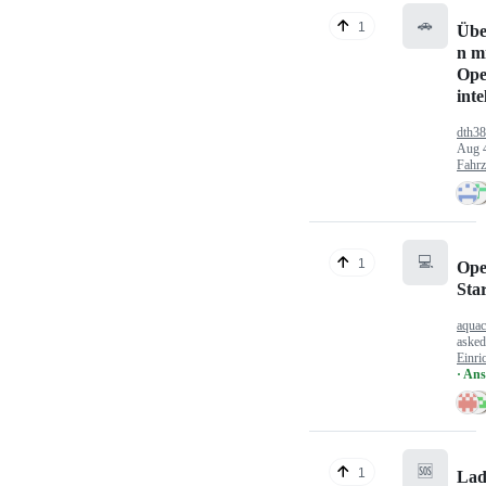
🚗
1
Übe
n mi
Ope
inte
dth3
Aug 
Fahr
💻
1
Ope
Sta
aquac
aske
Einri
· An
🆘
1
Lad