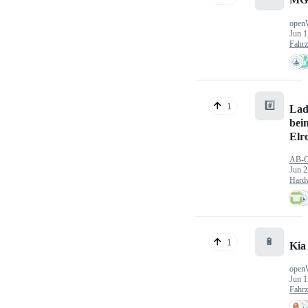
MG
open
Jun 1
Fahr
#️⃣
1
Lad
bei
Elr
AB-
Jun 2
Hard
🔋
1
Kia
open
Jun 1
Fahr