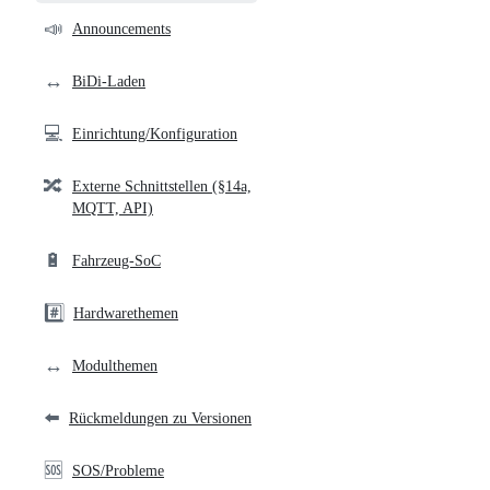
community
📣
Announcements
links
↔️
BiDi-Laden
💻
Einrichtung/Konfiguration
🔀
Externe Schnittstellen (§14a,
MQTT, API)
🔋
Fahrzeug-SoC
#️⃣
Hardwarethemen
↔️
Modulthemen
⬅️
Rückmeldungen zu Versionen
🆘
SOS/Probleme