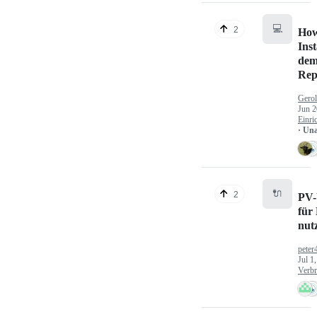
💻
2
How
Inst
dem
Rep
Gerol
Jun 2
Einri
· Un
🔌
2
PV-
für
nut
peter
Jul 1
Verbr