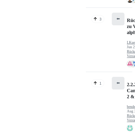
⬅️
3
Rüc
zu V
alp
LKue
Jun 2
Rück
Versi
⬅️
1
2.2.
Can
2 &
bende
Aug 
Rück
Versi