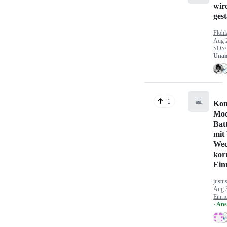
wir
gest
Flohl
Aug 
SOS/
Unan
💻
1
Kon
Mod
Bat
mit
Wec
kor
Ein
justu
Aug 
Einri
· An