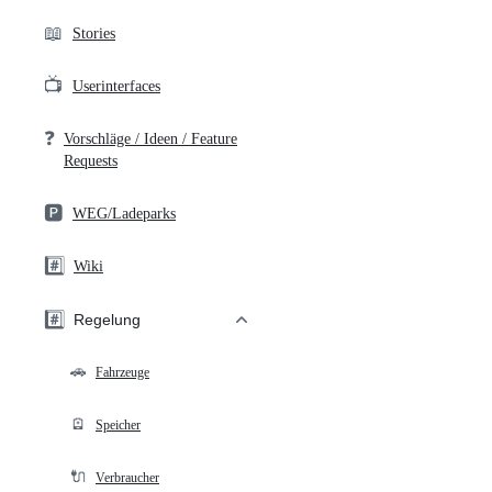
📖
Stories
📺
Userinterfaces
❓
Vorschläge / Ideen / Feature
Requests
🅿️
WEG/Ladeparks
#️⃣
Wiki
#️⃣
Regelung
🚗
Fahrzeuge
🪫
Speicher
🔌
Verbraucher