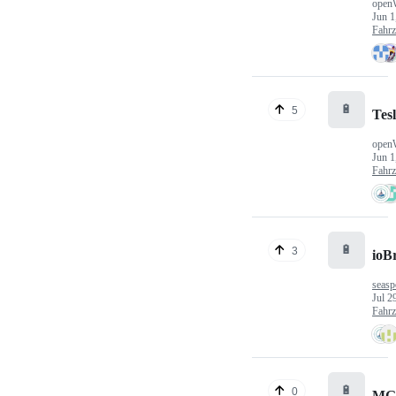
open
Jun 1
Fahr
🔋
5
Tes
open
Jun 1
Fahr
🔋
3
ioB
seasp
Jul 2
Fahr
🔋
0