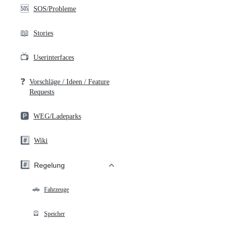
🆘
SOS/Probleme
📖
Stories
📺
Userinterfaces
❓
Vorschläge / Ideen / Feature
Requests
🅿️
WEG/Ladeparks
#️⃣
Wiki
#️⃣
Regelung
🚗
Fahrzeuge
🪫
Speicher