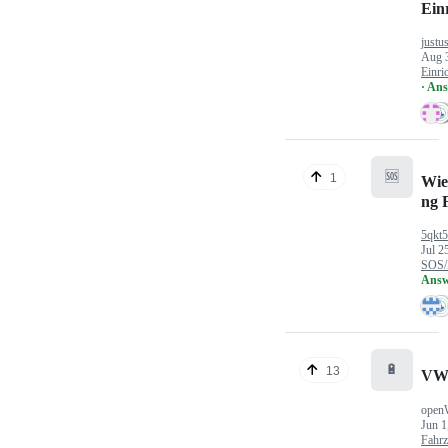
Ein
justu
Aug 
Einri
· An
🆘
1
Wie
ng 
5qkt
Jul 2
SOS/
Answ
🔋
13
VW
open
Jun 1
Fahr