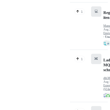
💻
1
Reg
iten
Manu
Aug 
Einri
· Un
🔀
1
Lad
MQ
sch
dth3
Aug 
Exter
(§14