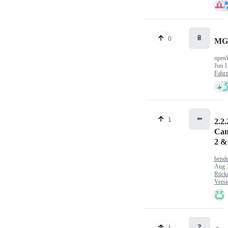
🔋
0
MG
open
Jun 1
Fahr
⬅️
1
2.2.
Can
2 &
bende
Aug 
Rück
Versi
❓
1