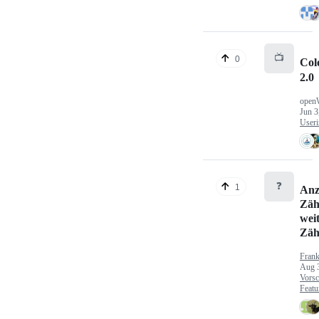
📺
0
Col
2.0
open
Jun 3
Useri
❓
1
Anz
Zäh
wei
Zäh
Fran
Aug 
Vorsc
Featu