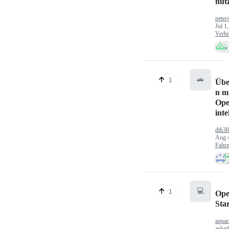
nut
peter
Jul 1
Verbr
🚗
1
Übe
n mi
Ope
inte
dth3
Aug 
Fahr
💻
1
Ope
Sta
aquac
aske