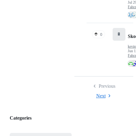
Jul 2
Fahr
🔋
0
Sko
kevin
Jun 1
Fahr
Previous
Next
Categories
Categories,
most