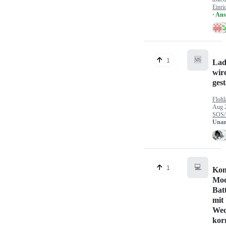
Einri
· An
🆘
1
Lad
wir
gest
Flohl
Aug 
SOS/
Unan
💻
1
Kon
Mod
Bat
mit
Wec
kor