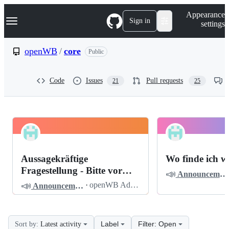
S
Navigation Menu
Appearance
k
Sign in
settings
i
p
t
openWB
/
core
Public
o
c
o
Code
Issues
Pull requests
21
25
n
t
e
n
t
openWB
Pinned
core
Discussions
Aussagekräftige
Wo finde ich w
Discussions
Fragestellung - Bitte vor
📣
Announcements
dem Posten lesen
📣
·
openWB Admin
Announcements
Label
Filter: Open
Sort by:
Latest activity