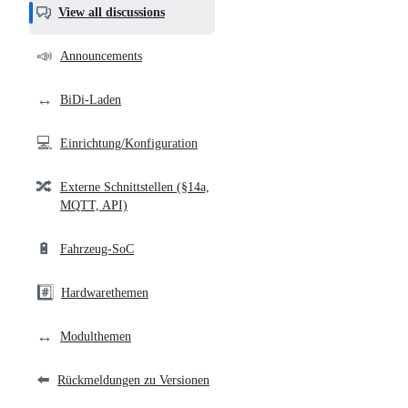
helpful,
View all discussions
and
community
📣
Announcements
links
↔️
BiDi-Laden
💻
Einrichtung/Konfiguration
🔀
Externe Schnittstellen (§14a,
MQTT, API)
🔋
Fahrzeug-SoC
#️⃣
Hardwarethemen
↔️
Modulthemen
⬅️
Rückmeldungen zu Versionen