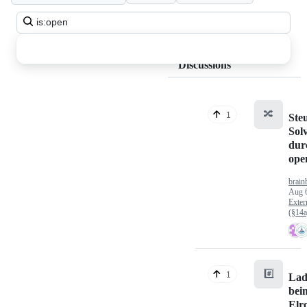
Search
all
discussions
Discussions
🔀
1
Ste
Sol
dur
op
brain
Aug 
Exter
(§14
#️⃣
1
Lad
bei
Elr