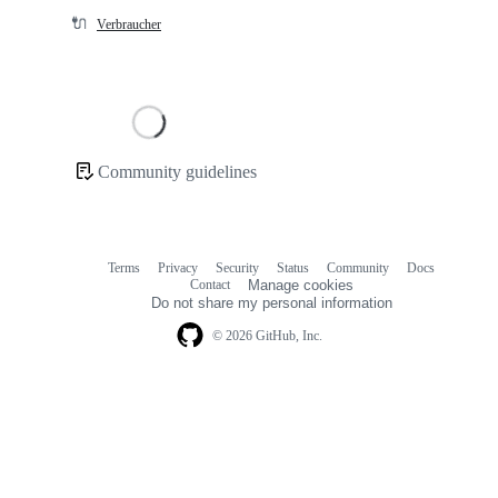
🔌
Verbraucher
Loading
Community guidelines
Community
links
Terms
Privacy
Security
Status
Community
Docs
Footer
Footer
Contact
Manage cookies
navigation
Do not share my personal information
© 2026 GitHub, Inc.