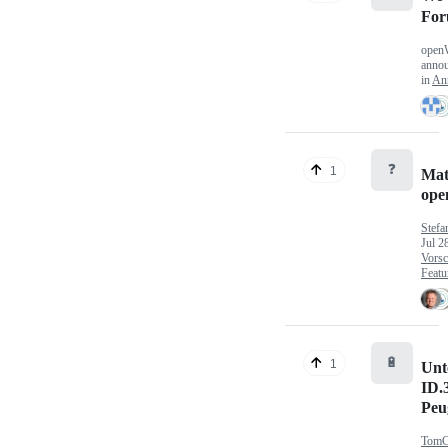
Fo
open
anno
in
An
❓
1
Mat
op
Stefa
Jul 2
Vorsc
Featu
🔋
1
Unt
ID.
Peu
TomC