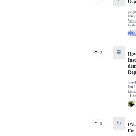
Ocp
pvhp
Jun 2
Vorsc
Featu
💻
2
How
Inst
dem
Rep
Gerol
Jun 2
Einri
· Un
🔌
2
PV-
für