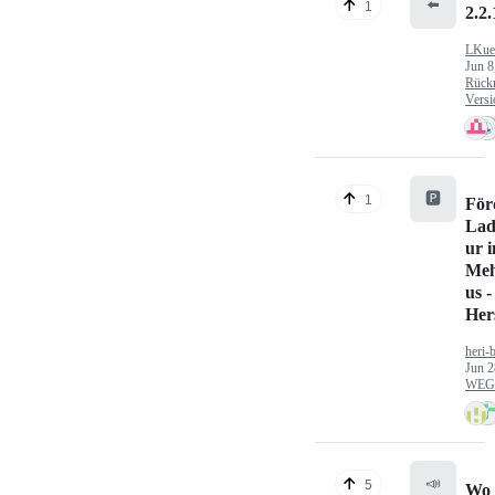
⬅️
1
2.2.
LKue
Jun 8
Rück
Versi
🅿️
1
För
Lad
ur 
Meh
us -
Hers
heri-
Jun 2
WEG/
📣
5
Wo 