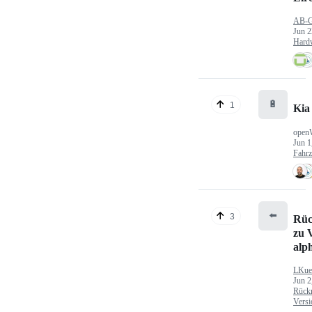
AB-
Jun 2
Hard
🔋
1
Kia
open
Jun 1
Fahr
⬅️
3
Rüc
zu V
alp
LKue
Jun 2
Rück
Versi