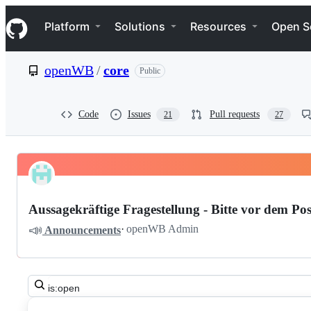
S
Navigation Menu
k
Platform
Solutions
Resources
Open S
i
p
t
openWB
/
core
Public
o
c
o
n
Code
Issues
Pull requests
21
27
t
e
n
t
Pinned
openWB
Discussions
core
Aussagekräftige Fragestellung - Bitte vor dem Pos
Discussions
📣
·
openWB Admin
Announcements
Search
all