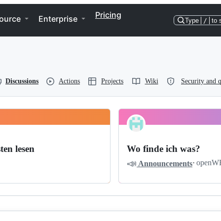
Pricing
ource
Enterprise
Type
/
to 
Discussions
Actions
Projects
Wiki
Security and q
ten lesen
Wo finde ich was?
📣
·
openW
Announcements