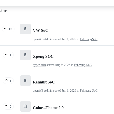
sions
🔋
13
VW SoC
openWB Admin
started
Jun 1, 2026
in
Fahrzeug-SoC
🔋
1
Xpeng SOC
hyper2910
started
Aug 9, 2026
in
Fahrzeug-SoC
🔋
1
Renault SoC
openWB Admin
started
Jun 1, 2026
in
Fahrzeug-SoC
📺
0
Colors-Theme 2.0