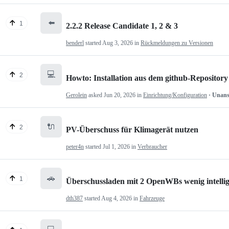
⬅️
1
2.2.2 Release Candidate 1, 2 & 3
benderl
started
Aug 3, 2026
in
Rückmeldungen zu Versionen
💻
2
Howto: Installation aus dem github-Repository
Gerolein
asked
Jun 20, 2026
in
Einrichtung/Konfiguration
· Unan
🔌
2
PV-Überschuss für Klimagerät nutzen
peter4n
started
Jul 1, 2026
in
Verbraucher
🚗
1
Überschussladen mit 2 OpenWBs wenig intelli
dth387
started
Aug 4, 2026
in
Fahrzeuge