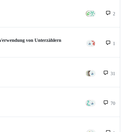
2
 Verwendung von Unterzählern
1
31
70