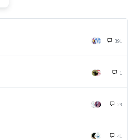
391
1
29
41