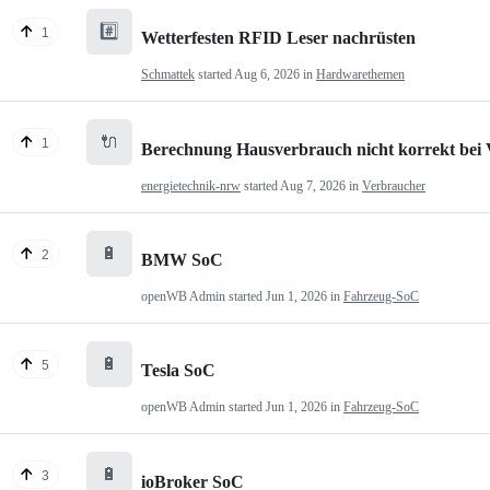
#️⃣
1
Wetterfesten RFID Leser nachrüsten
Schmattek
started
Aug 6, 2026
in
Hardwarethemen
🔌
1
Berechnung Hausverbrauch nicht korrekt bei
energietechnik-nrw
started
Aug 7, 2026
in
Verbraucher
🔋
2
BMW SoC
openWB Admin
started
Jun 1, 2026
in
Fahrzeug-SoC
🔋
5
Tesla SoC
openWB Admin
started
Jun 1, 2026
in
Fahrzeug-SoC
🔋
3
ioBroker SoC