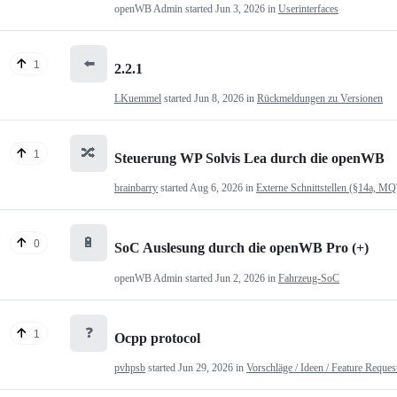
openWB Admin
started
Jun 3, 2026
in
Userinterfaces
⬅️
1
2.2.1
LKuemmel
started
Jun 8, 2026
in
Rückmeldungen zu Versionen
🔀
1
Steuerung WP Solvis Lea durch die openWB
brainbarry
started
Aug 6, 2026
in
Externe Schnittstellen (§14a, M
🔋
0
SoC Auslesung durch die openWB Pro (+)
openWB Admin
started
Jun 2, 2026
in
Fahrzeug-SoC
❓
1
Ocpp protocol
pvhpsb
started
Jun 29, 2026
in
Vorschläge / Ideen / Feature Reques