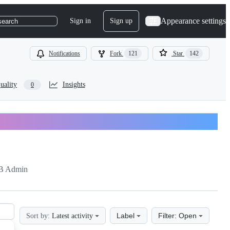
Appearance settings
Sign in
Sign up
search
Notifications
Fork
121
Star
142
uality
Insights
0
B Admin
Label
Filter: Open
Sort by:
Latest activity