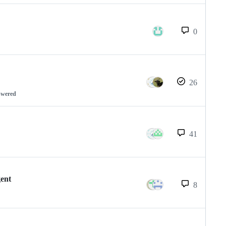
0
26
swered
41
gent
8