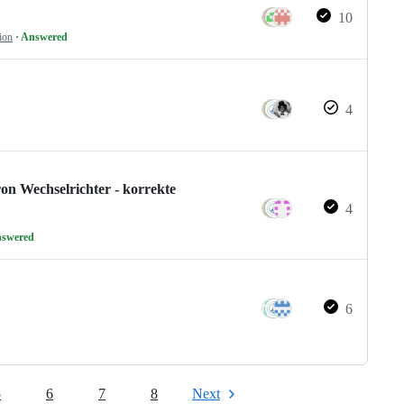
10
ion
· Answered
4
on Wechselrichter - korrekte
4
nswered
6
5
6
7
8
Next