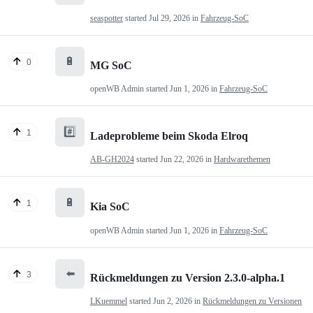
seaspotter
started
Jul 29, 2026
in
Fahrzeug-SoC
🔋
0
MG SoC
openWB Admin
started
Jun 1, 2026
in
Fahrzeug-SoC
#️⃣
1
Ladeprobleme beim Skoda Elroq
AB-GH2024
started
Jun 22, 2026
in
Hardwarethemen
🔋
1
Kia SoC
openWB Admin
started
Jun 1, 2026
in
Fahrzeug-SoC
⬅️
3
Rückmeldungen zu Version 2.3.0-alpha.1
LKuemmel
started
Jun 2, 2026
in
Rückmeldungen zu Versionen