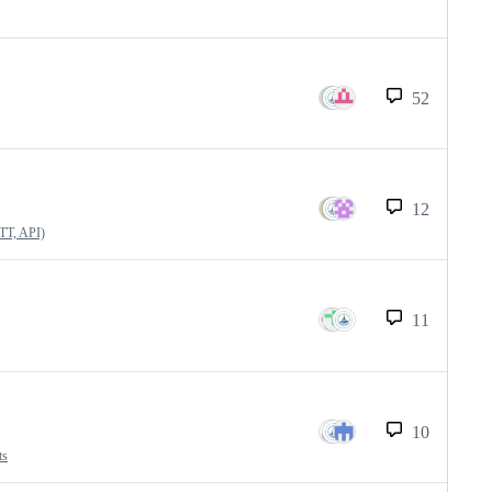
52
12
QTT, API)
11
10
ts