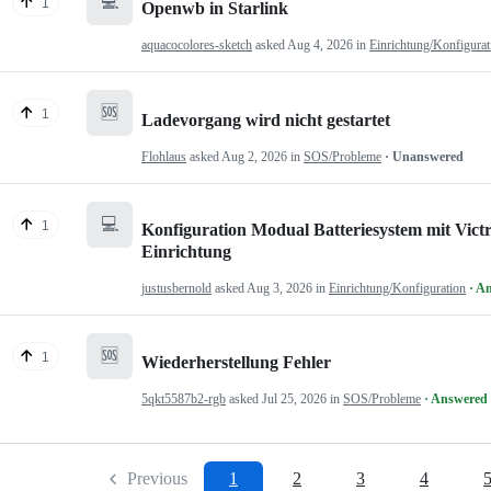
💻
1
Openwb in Starlink
aquacocolores-sketch
asked
Aug 4, 2026
in
Einrichtung/Konfigurat
🆘
1
Ladevorgang wird nicht gestartet
Flohlaus
asked
Aug 2, 2026
in
SOS/Probleme
· Unanswered
💻
1
Konfiguration Modual Batteriesystem mit Victr
Einrichtung
justusbernold
asked
Aug 3, 2026
in
Einrichtung/Konfiguration
· A
🆘
1
Wiederherstellung Fehler
5qkt5587b2-rgb
asked
Jul 25, 2026
in
SOS/Probleme
· Answered
Previous
1
2
3
4