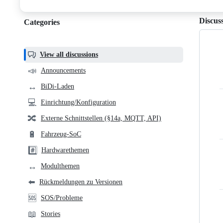
discussions
Discus
Categories
Categories,
most
helpful,
View all discussions
and
📣
Announcements
community
↔️
BiDi-Laden
links
💻
Einrichtung/Konfiguration
🔀
Externe Schnittstellen (§14a, MQTT, API)
🔋
Fahrzeug-SoC
#️⃣
Hardwarethemen
↔️
Modulthemen
⬅️
Rückmeldungen zu Versionen
🆘
SOS/Probleme
📖
Stories