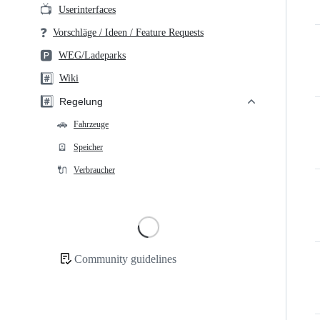
📺
Userinterfaces
❓
Vorschläge / Ideen / Feature Requests
🅿️
WEG/Ladeparks
#️⃣
Wiki
#️⃣
Regelung
🚗
Fahrzeuge
🪫
Speicher
🔌
Verbraucher
Loading
Community guidelines
Community
links