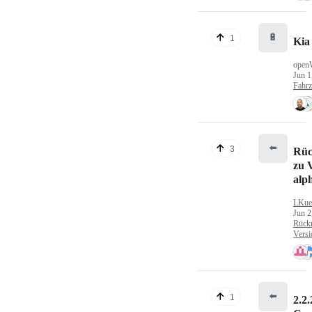
🔋
1
Kia
open
Jun 1
Fahr
⬅️
3
Rüc
zu V
alp
LKue
Jun 2
Rück
Versi
⬅️
1
2.2.