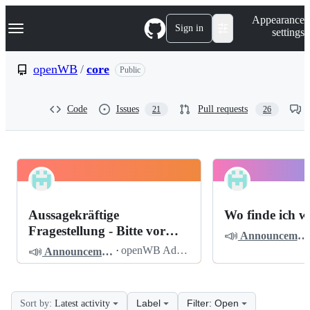
S
Navigation Menu
Appearance
k
Sign in
settings
i
p
t
openWB
/
core
Public
o
c
o
Code
Issues
Pull requests
21
26
n
t
e
n
t
openWB
Pinned
core
Discussions
Aussagekräftige
Wo finde ich w
Discussions
Fragestellung - Bitte vor
📣
Announcements
dem Posten lesen
📣
·
openWB Admin
Announcements
Label
Filter: Open
Sort by:
Latest activity