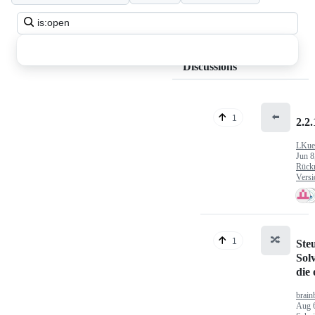
Search
all
discussions
Discussions
⬅️
1
2.2.
LKue
Jun 8
Rück
Versi
🔀
1
Ste
Sol
die
brain
Aug 