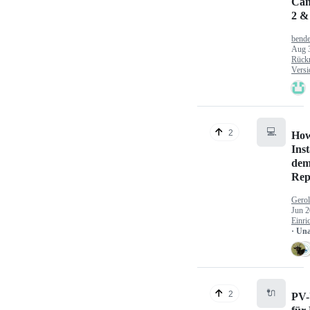
Can
2 &
bende
Aug 
Rück
Versi
💻
2
How
Inst
dem
Rep
Gerol
Jun 2
Einri
· Un
🔌
2
PV-