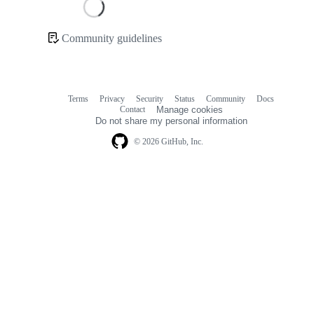
Loading
Community guidelines
Community
links
Terms
Privacy
Security
Status
Community
Docs
Footer
Footer
Contact
Manage cookies
navigation
Do not share my personal information
© 2026 GitHub, Inc.