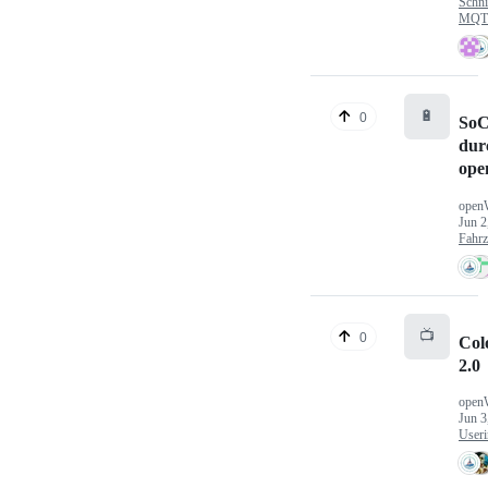
Schni
MQTT
🔋
0
SoC
dur
ope
open
Jun 2
Fahr
📺
0
Col
2.0
open
Jun 3
Useri