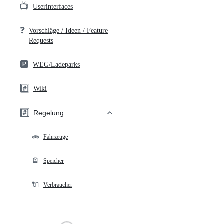
📺
Userinterfaces
❓
Vorschläge / Ideen / Feature
Requests
🅿️
WEG/Ladeparks
#️⃣
Wiki
#️⃣
Regelung
🚗
Fahrzeuge
🪫
Speicher
🔌
Verbraucher