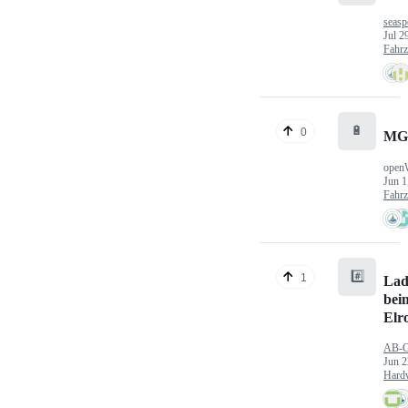
seasp
Jul 2
Fahr
🔋
0
MG
open
Jun 1
Fahr
#️⃣
1
Lad
bei
Elr
AB-
Jun 2
Hard