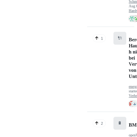
Schm
Aug 
Hard
🔌
1
Ber
Hau
h n
bei
Ver
von
Unt
energ
start
Verbr
🔋
2
BM
open