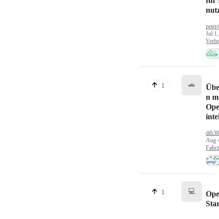
für
nut
peter
Jul 1
Verbr
🚗
1
Übe
n mi
Ope
inte
dth3
Aug 
Fahr
💻
1
Ope
Sta