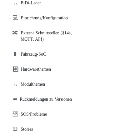
↔️
BiDi-Laden
💻
Einrichtung/Konfiguration
🔀
Externe Schnittstellen (§14a,
MQTT, API)
🔋
Fahrzeug-SoC
#️⃣
Hardwarethemen
↔️
Modulthemen
⬅️
Rückmeldungen zu Versionen
🆘
SOS/Probleme
📖
Stories