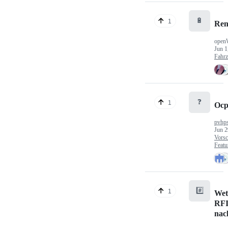
🔋
1
Ren
open
Jun 1
Fahr
❓
1
Ocp
pvhp
Jun 2
Vorsc
Featu
#️⃣
1
Wet
RFI
nac