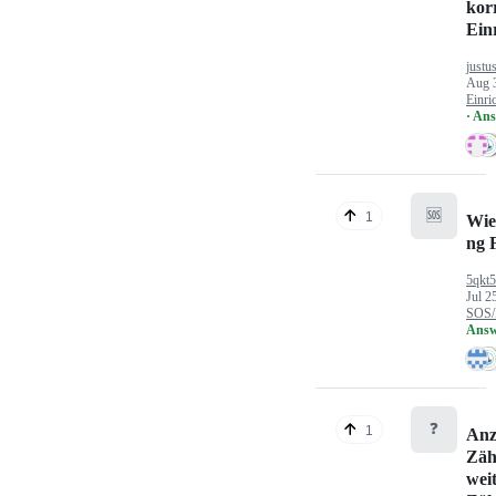
kor
Ein
justu
Aug 
Einri
· An
🆘
1
Wie
ng 
5qkt
Jul 2
SOS/
Answ
❓
1
Anz
Zäh
wei